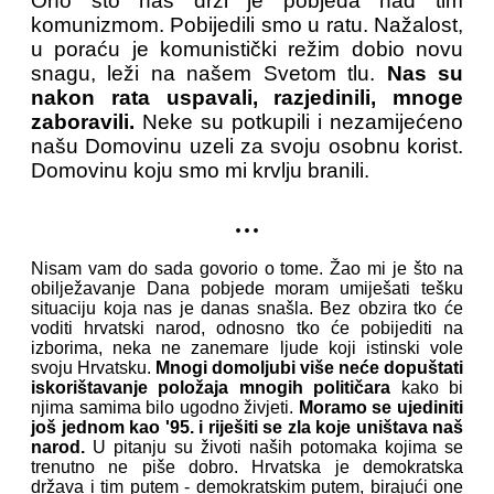
Ono što nas drži je pobjeda nad tim
komunizmom. Pobijedili smo u ratu. Nažalost,
u poraću je komunistički režim dobio novu
snagu, leži na našem Svetom tlu.
Nas su
nakon rata uspavali, razjedinili, mnoge
zaboravili.
Neke su potkupili i nezamijećeno
našu Domovinu uzeli za svoju osobnu korist.
Domovinu koju smo mi krvlju branili.
...
Nisam vam do sada govorio o tome. Žao mi je što na
obilježavanje Dana pobjede moram umiješati tešku
situaciju koja nas je danas snašla. Bez obzira tko će
voditi hrvatski narod, odnosno tko će pobijediti na
izborima, neka ne zanemare ljude koji istinski vole
svoju Hrvatsku.
Mnogi domoljubi više neće dopuštati
iskorištavanje položaja mnogih političara
kako bi
njima samima bilo ugodno živjeti.
Moramo se ujediniti
još jednom kao '95. i riješiti se zla koje uništava naš
narod.
U pitanju su životi naših potomaka kojima se
trenutno ne piše dobro. Hrvatska je demokratska
država i tim putem - demokratskim putem, birajući one