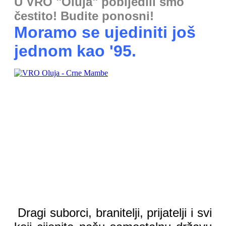
U VRO "Oluja" pobijedili smo
čestito! Budite ponosni!
Moramo se ujediniti još
jednom kao '95.
Dragi suborci, branitelji, prijatelji i svi