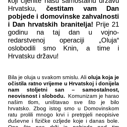
koji cijenite našu samostalnu državu
Hrvatsku,
čestitam vam Dan
pobjede i domovinske zahvalnosti
i Dan hrvatskih branitelja!
Prije 21
godinu na taj dan u vojno-
redarstvenoj operaciji „Oluja“
oslobodili smo Knin, a time i
Hrvatsku državu!
Bila je oluja u svakom smislu. Ali
oluja koja je
očistila ratno vrijeme u Hrvatskoj i donijela
nam stoljetni san – samostalnost,
neovisnost i slobodu.
Komunizam je harao
našim tlom, uništavao sve što je bilo
hrvatsko. Zbog istog smo u Domovinskom
ratu prolili mnogo krvi i pretrpjeli neopisive
duševne i fizičke ozljede koje i danas bole.