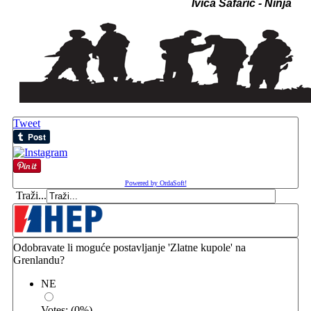
Ivica Šafarić - Ninj
a
Tweet
Powered by OrdaSoft!
Traži...
Odobravate li moguće postavljanje 'Zlatne kupole' na
Grenlandu?
NE
Votes:
(
0
%)