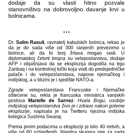
dodaje da su vlasti hitno pozvale
stanovništvo na dobrovoljno davanje krvi u
bolnicama.
...
Dr.
Salim Rasuli
, ravnatelj kabulskih bolnica, rekao je
da je do sada više od 300 ranjenih prevezeno u
bolnice, ali da bi broj žrtava mogao rasti. U
diplomatskoj četvrti brojna su veleposlanstva, dodaje
AFP i objašnjava da se eksplozija dogodila na trgu
Zanbaq i na kontrolnoj točki koja vodi do predsjedničke
palače i do veleposlanstava, napose njemačkog i
indijskog, a u blizini je i sjedište NATO-a.
Zgrade veleposlanstava Francuske i Njemačke
oštećene su, rekla je francuska ministrica vanjskih
poslova
Marielle de Sarnez
.
Hvala Bogu, osoblje
indijskog veleposlanstva živo je i zdravo nakon goleme
eksplozije
, napisala je na Twitteru njezina indijska
kolegica Sushma Swaraj.
Prema prvim podacima u eksploziji je bilo 40 mrtvih, a
više od 60 ozlijeđenih. Nijedna skupina nije za sada