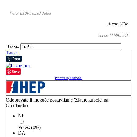
Foto: EPA/Jawad Jalali
Autor: UCM
Izvor: HINA/HRT
Traži...
Tweet
Save
Powered by OrdaSoft!
Odobravate li moguće postavljanje 'Zlatne kupole' na
Grenlandu?
NE
Votes:
(
0
%)
DA