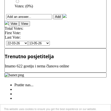
Votes:
(
0
%)
Total Votes:
First Vote:
Last Vote:
Trenutno posjetitelja
Imamo 622 gostiju i nema članova online
Pratite nas...
This website uses cookies to ensure you get the best experience on our website.
Nikada izdati nemoj Boga ni Hrvatsku svoju!