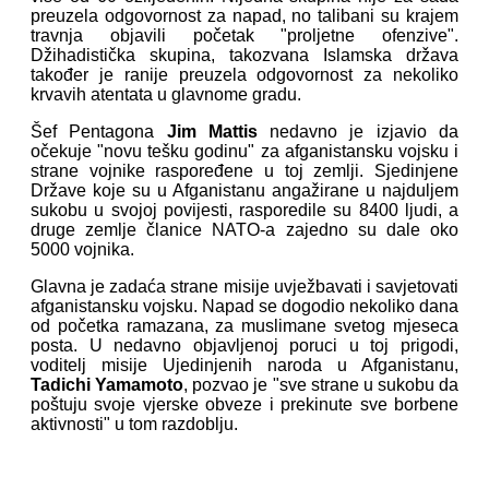
preuzela odgovornost za napad, no talibani su krajem
travnja objavili početak "proljetne ofenzive".
Džihadistička skupina, takozvana Islamska država
također je ranije preuzela odgovornost za nekoliko
krvavih atentata u glavnome gradu.
Šef Pentagona
Jim Mattis
nedavno je izjavio da
očekuje "novu tešku godinu" za afganistansku vojsku i
strane vojnike raspoređene u toj zemlji. Sjedinjene
Države koje su u Afganistanu angažirane u najduljem
sukobu u svojoj povijesti, rasporedile su 8400 ljudi, a
druge zemlje članice NATO-a zajedno su dale oko
5000 vojnika.
Glavna je zadaća strane misije uvježbavati i savjetovati
afganistansku vojsku. Napad se dogodio nekoliko dana
od početka ramazana, za muslimane svetog mjeseca
posta. U nedavno objavljenoj poruci u toj prigodi,
voditelj misije Ujedinjenih naroda u Afganistanu,
Tadichi Yamamoto
, pozvao je "sve strane u sukobu da
poštuju svoje vjerske obveze i prekinute sve borbene
aktivnosti" u tom razdoblju.