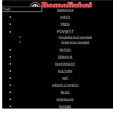
Traži...
Naslovnica
VIJESTI
PRESS
Molimo ocijenite
POVIJEST
Hrvatska kroz povijest
Vijesti iz svijeta
Svijet kroz povijest
Srijeda, 31 Svibanj 2017 10:24
Hitovi: 2956
RATOVI
ZDRAVLJE
Najmanje 80 ljudi ubijeno a 350
DUHOVNOST
ranjeno
KULTURA
Snažna eksplozija u
ART
HRVATI U SVIJETU
Kabulu
BLOG
Impressum
Kontakt