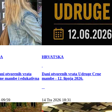
KA
HRVATSKA
ni otvorenih vrata
Dani otvorenih vrata Udruge Crne
ne mambe i edukativna
mambe - 12. lipnja 2026.
 09:59
14 Tra 2026 18:31