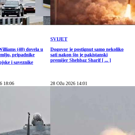
SVIJET
illiams (40) dovela u
Dogovor je postignut samo nekoliko
emlju, pripadnike
sati nakon što je pakistanski
premijer Shehbaz Sharif [ ... ]
jske i saveznike
6 18:06
28 Ožu 2026 14:01