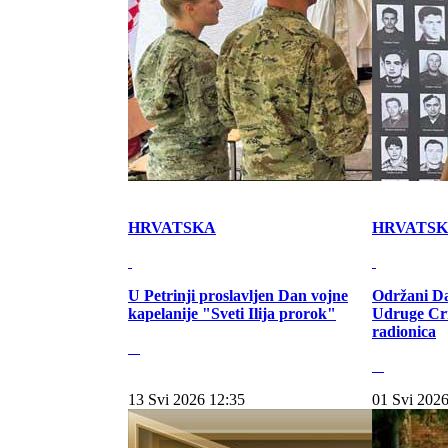
HRVATSKA
HRVATS
U Petrinji proslavljen Dan vojne
Održani Da
kapelanije "Sveti Ilija prorok"
Udruge Cr
radionica
13 Svi 2026 12:35
01 Svi 2026