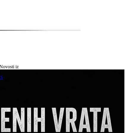
Novosti iz
a
SS
mne