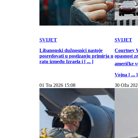
SVIJET
SVIJET
Libanonski dužnosnici nastoje
Courtney W
posredovati u postizanju primirja u
opasnost z
ratu između Izraela i [ ... ]
američke vo
Vojna [ ... ]
01 Tra 2026 15:08
30 Ožu 202