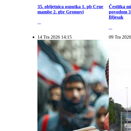
35. obljetnica osnutka 1. pb Crne
Čestitka m
mambe 2. gbr Gromovi
povodom 31
Bljesak
14 Tra 2026 14:15
09 Tra 2026