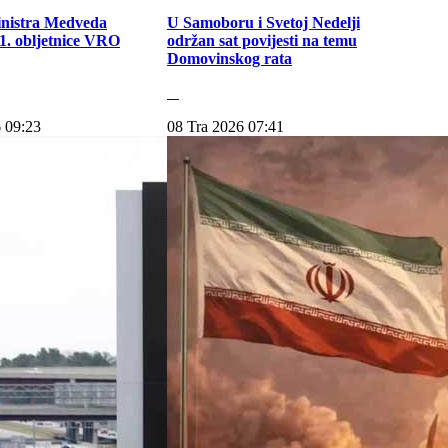
inistra Medveda
U Samoboru i Svetoj Nedelji
. obljetnice VRO
održan sat povijesti na temu
Domovinskog rata
 09:23
08 Tra 2026 07:41