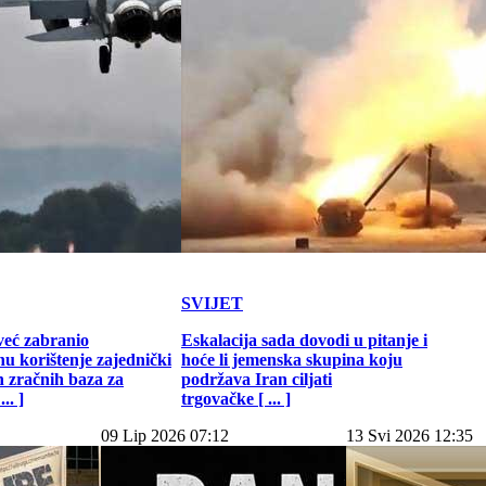
SVIJET
već zabranio
Eskalacija sada dovodi u pitanje i
u korištenje zajednički
hoće li jemenska skupina koju
h zračnih baza za
podržava Iran ciljati
.. ]
trgovačke [ ... ]
09 Lip 2026 07:12
13 Svi 2026 12:35