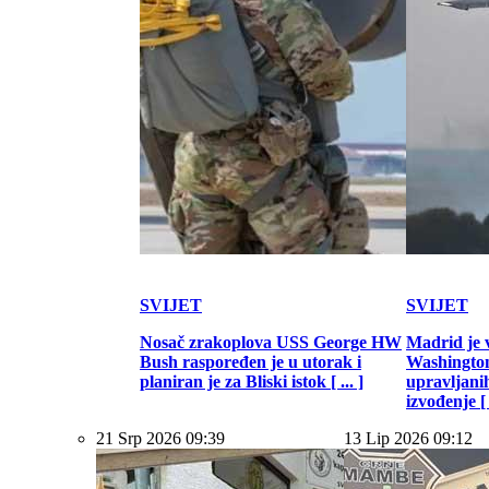
SVIJET
SVIJET
Nosač zrakoplova USS George HW
Madrid je 
Bush raspoređen je u utorak i
Washington
planiran je za Bliski istok [ ... ]
upravljani
izvođenje [ .
21 Srp 2026 09:39
13 Lip 2026 09:12