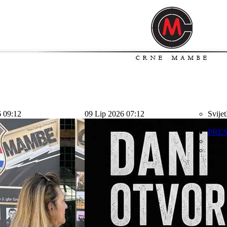
6 09:12
09 Lip 2026 07:12
Svijet
svijet
PRE
Sport
Kolu