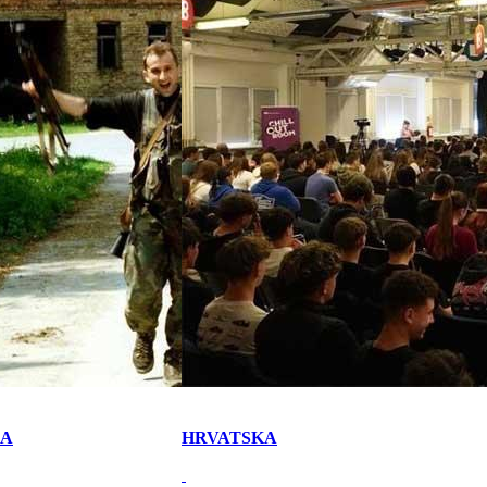
KA
HRVATSKA