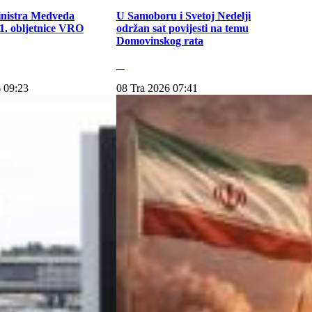
inistra Medveda
U Samoboru i Svetoj Nedelji
. obljetnice VRO
održan sat povijesti na temu
Domovinskog rata
 09:23
08 Tra 2026 07:41