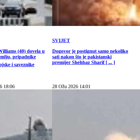
SVIJET
illiams (40) dovela u
Dogovor je postignut samo nekoliko
emlju, pripadnike
sati nakon što je pakistanski
premijer Shehbaz Sharif [ ... ]
jske i saveznike
6 18:06
28 Ožu 2026 14:01