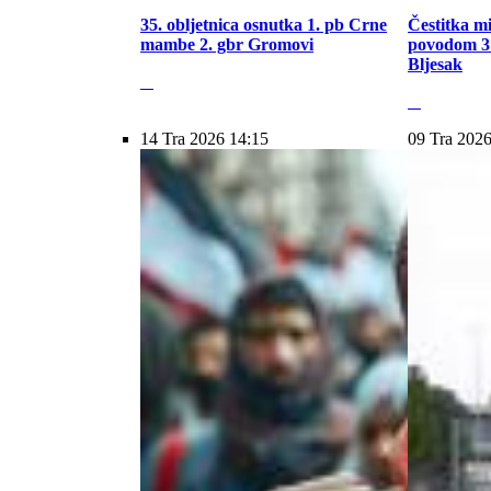
35. obljetnica osnutka 1. pb Crne
Čestitka m
mambe 2. gbr Gromovi
povodom 31
Bljesak
14 Tra 2026 14:15
09 Tra 2026