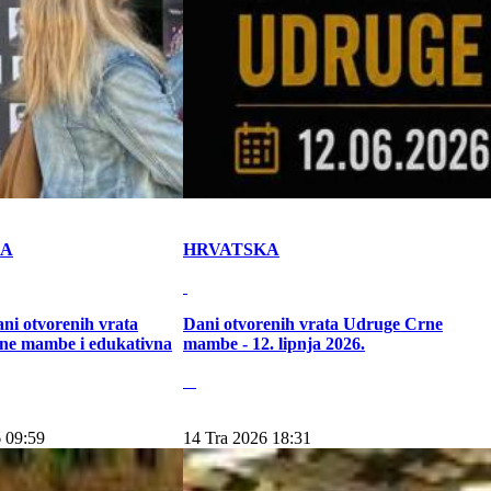
KA
HRVATSKA
ni otvorenih vrata
Dani otvorenih vrata Udruge Crne
ne mambe i edukativna
mambe - 12. lipnja 2026.
 09:59
14 Tra 2026 18:31