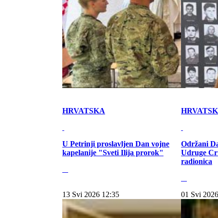
HRVATSKA
HRVATS
U Petrinji proslavljen Dan vojne
Održani Da
kapelanije "Sveti Ilija prorok"
Udruge Cr
radionica
13 Svi 2026 12:35
01 Svi 2026