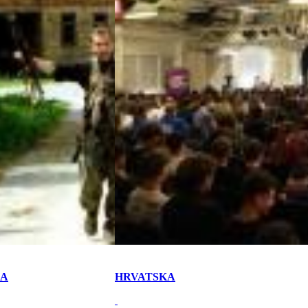
KA
HRVATSKA