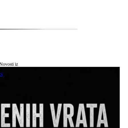
Novosti iz
a
SS
mne