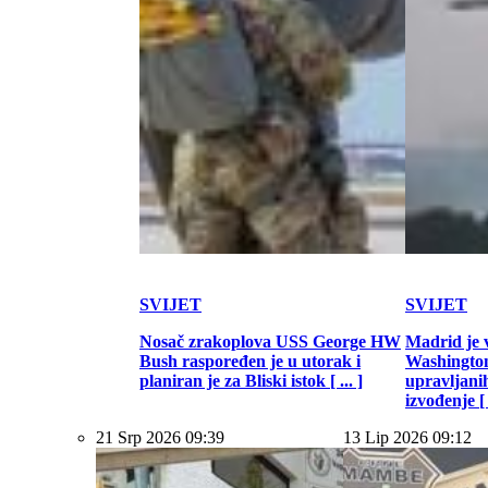
SVIJET
SVIJET
Nosač zrakoplova USS George HW
Madrid je 
Bush raspoređen je u utorak i
Washington
planiran je za Bliski istok [ ... ]
upravljani
izvođenje [ .
21 Srp 2026 09:39
13 Lip 2026 09:12