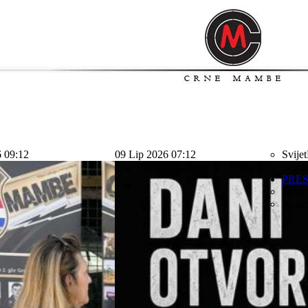
6 09:12
09 Lip 2026 07:12
Svijet
svijet
PRE
Sport
Kolu