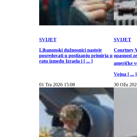
SVIJET
SVIJET
Libanonski dužnosnici nastoje
Courtney W
posredovati u postizanju primirja u
opasnost z
ratu između Izraela i [ ... ]
američke vo
Vojna [ ... ]
01 Tra 2026 15:08
30 Ožu 202