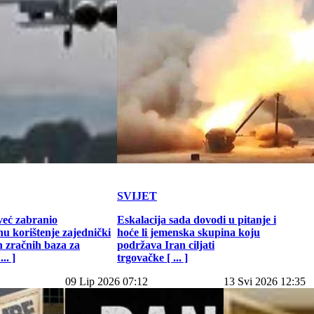
SVIJET
već zabranio
Eskalacija sada dovodi u pitanje i
u korištenje zajednički
hoće li jemenska skupina koju
h zračnih baza za
podržava Iran ciljati
.. ]
trgovačke [ ... ]
09 Lip 2026 07:12
13 Svi 2026 12:35