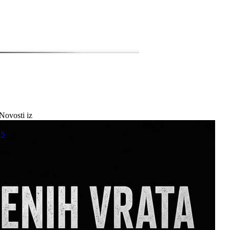
Novosti iz
a
SS
mne