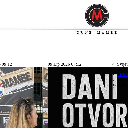
6 09:12
09 Lip 2026 07:12
Svijet
svijet
PRE
Sport
Kolu