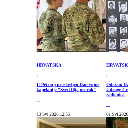
HRVATSKA
HRVATS
U Petrinji proslavljen Dan vojne
Održani Da
kapelanije "Sveti Ilija prorok"
Udruge Cr
radionica
13 Svi 2026 12:35
01 Svi 2026