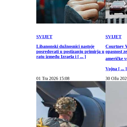
SVIJET
SVIJET
Libanonski dužnosnici nastoje
Courtney W
posredovati u postizanju primirja u
opasnost z
ratu između Izraela i [ ... ]
američke vo
Vojna [ ... ]
01 Tra 2026 15:08
30 Ožu 202