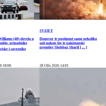
SVIJET
illiams (40) dovela u
Dogovor je postignut samo nekoliko
emlju, pripadnike
sati nakon što je pakistanski
premijer Shehbaz Sharif [ ... ]
jske i saveznike
6 18:06
28 Ožu 2026 14:01