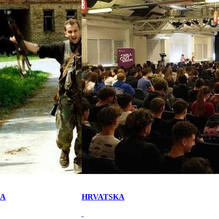
KA
HRVATSKA