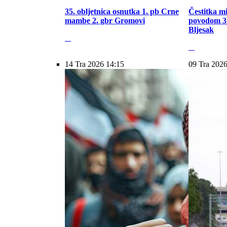
35. obljetnica osnutka 1. pb Crne
Čestitka m
mambe 2. gbr Gromovi
povodom 31
Bljesak
14 Tra 2026 14:15
09 Tra 2026