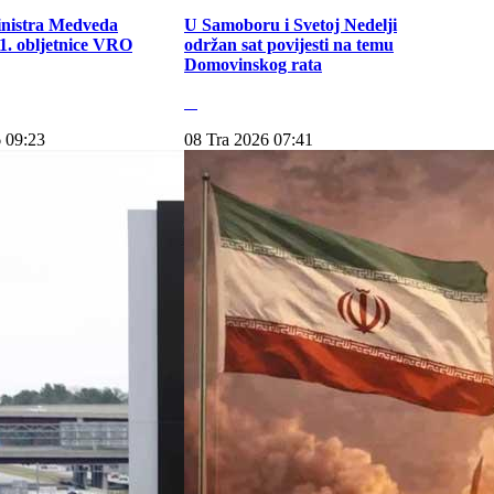
inistra Medveda
U Samoboru i Svetoj Nedelji
. obljetnice VRO
održan sat povijesti na temu
Domovinskog rata
 09:23
08 Tra 2026 07:41