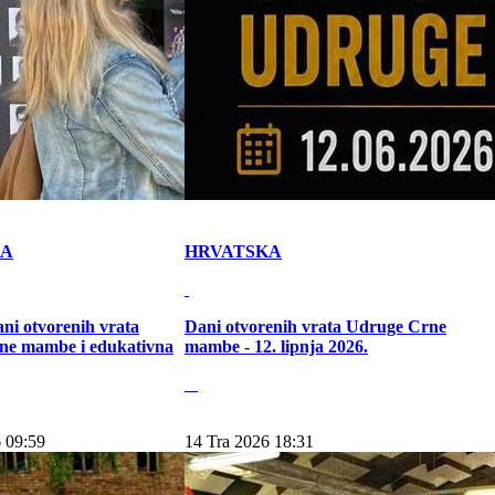
KA
HRVATSKA
ni otvorenih vrata
Dani otvorenih vrata Udruge Crne
ne mambe i edukativna
mambe - 12. lipnja 2026.
 09:59
14 Tra 2026 18:31