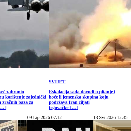
SVIJET
već zabranio
Eskalacija sada dovodi u pitanje i
u korištenje zajednički
hoće li jemenska skupina koju
h zračnih baza za
podržava Iran ciljati
.. ]
trgovačke [ ... ]
09 Lip 2026 07:12
13 Svi 2026 12:35