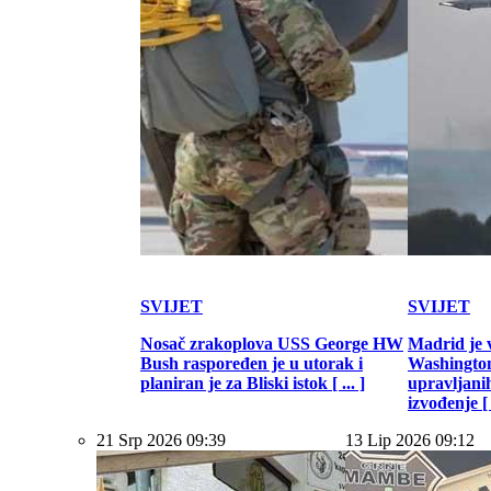
SVIJET
SVIJET
Nosač zrakoplova USS George HW
Madrid je 
Bush raspoređen je u utorak i
Washington
planiran je za Bliski istok [ ... ]
upravljani
izvođenje [ .
21 Srp 2026 09:39
13 Lip 2026 09:12