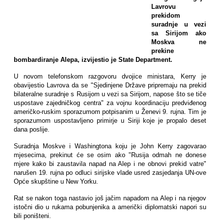
Lavrovu
prekidom
suradnje u vezi
sa Sirijom ako
Moskva ne
prekine
bombardiranje Alepa, izvijestio je State Department.
U novom telefonskom razgovoru dvojice ministara, Kerry je
obavijestio Lavrova da se "Sjedinjene Države pripremaju na prekid
bilateralne suradnje s Rusijom u vezi sa Sirijom, napose što se tiče
uspostave zajedničkog centra" za vojnu koordinaciju predviđenog
američko-ruskim sporazumom potpisanim u Ženevi 9. rujna. Tim je
sporazumom uspostavljeno primirje u Siriji koje je propalo deset
dana poslije.
Suradnja Moskve i Washingtona koju je John Kerry zagovarao
mjesecima, prekinut će se osim ako "Rusija odmah ne donese
mjere kako bi zaustavila napad na Alep i ne obnovi prekid vatre"
narušen 19. rujna po odluci sirijske vlade usred zasjedanja UN-ove
Opće skupštine u New Yorku.
Rat se nakon toga nastavio još jačim napadom na Alep i na njegov
istočni dio u rukama pobunjenika a američki diplomatski napori su
bili poništeni.