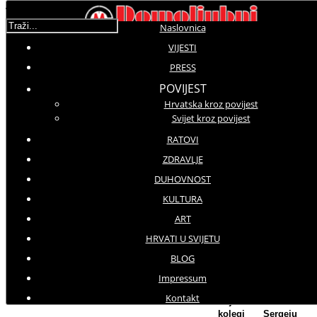
Traži...
Naslovnica
VIJESTI
Korisnička ocjena:
5
/
5
PRESS
POVIJEST
Hrvatska kroz povijest
Molimo ocijenite
Svijet kroz povijest
Vijesti iz svijeta
RATOVI
Četvrtak, 29 Rujan 2016 06:45
ZDRAVLJE
Hitovi: 3686
DUHOVNOST
KULTURA
"Rusija odmah treba donijeti mjere kako bi zaustavila napad na Alep"
Washington prijeti Moskvi prekidom suradnje u
ART
Siriji
HRVATI U SVIJETU
BLOG
Američki državni
tajnik John Kerry
Impressum
zaprijetio je u
Kontakt
srijedu ruskom
kolegi Sergeju