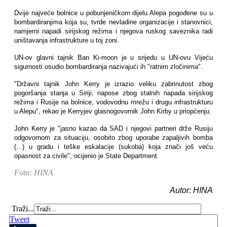
Dvije najveće bolnice u pobunjeničkom dijelu Alepa pogođene su u
bombardiranjima koja su, tvrde nevladine organizacije i stanovnici,
namjerni napadi sirijskog režima i njegova ruskog saveznika radi
uništavanja infrastrukture u toj zoni.
UN-ov glavni tajnik Ban Ki-moon je u srijedu u UN-ovu Vijeću
sigurnosti osudio bombardiranja nazivajući ih "ratnim zločinima".
"Državni tajnik John Kerry je izrazio veliku zabrinutost zbog
pogoršanja stanja u Siriji, napose zbog stalnih napada sirijskog
režima i Rusije na bolnice, vodovodnu mrežu i drugu infrastrukturu
u Alepu", rekao je Kerryjev glasnogovornik John Kirby u priopćenju.
John Kerry je "jasno kazao da SAD i njegovi partneri drže Rusiju
odgovornom za situaciju, osobito zbog uporabe zapaljivih bomba
(...) u gradu i teške eskalacije (sukoba) koja znači još veću
opasnost za civile", ocijenio je State Department.
Foto: HINA
Autor: HINA
Traži...
Tweet