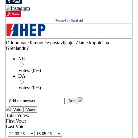
Save
Powered by OrdaSoft!
Odobravate li moguće postavljanje 'Zlatne kupole' na
Grenlandu?
NE
Votes:
(
0
%)
DA
Votes:
(
0
%)
Total Votes:
First Vote:
Last Vote: