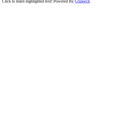
Click to listen highlighted text!
Powered By
GSpeech