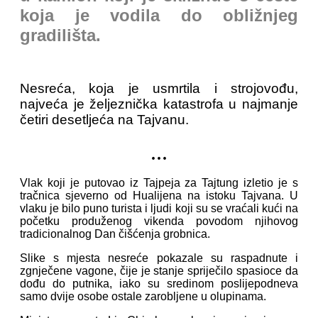
koja je vodila do obližnjeg
gradilišta.
Nesreća, koja je usmrtila i strojovođu,
najveća je željeznička katastrofa u najmanje
četiri desetljeća na Tajvanu.
...
Vlak koji je putovao iz Tajpeja za Tajtung izletio je s
tračnica sjeverno od Hualijena na istoku Tajvana. U
vlaku je bilo puno turista i ljudi koji su se vraćali kući na
početku produženog vikenda povodom njihovog
tradicionalnog Dan čišćenja grobnica.
Slike s mjesta nesreće pokazale su raspadnute i
zgnječene vagone, čije je stanje spriječilo spasioce da
dođu do putnika, iako su sredinom poslijepodneva
samo dvije osobe ostale zarobljene u olupinama.