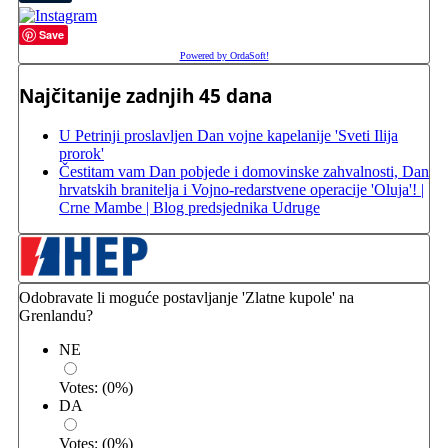
Save
Powered by OrdaSoft!
Najčitanije zadnjih 45 dana
U Petrinji proslavljen Dan vojne kapelanije 'Sveti Ilija
prorok'
Čestitam vam Dan pobjede i domovinske zahvalnosti, Dan
hrvatskih branitelja i Vojno-redarstvene operacije 'Oluja'! |
Crne Mambe | Blog predsjednika Udruge
Odobravate li moguće postavljanje 'Zlatne kupole' na
Grenlandu?
NE
Votes:
(
0
%)
DA
Votes:
(
0
%)