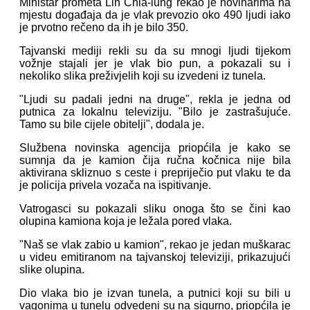
Ministar prometa Lin Chia-lung rekao je novinarima na
mjestu događaja da je vlak prevozio oko 490 ljudi iako
je prvotno rečeno da ih je bilo 350.
Tajvanski mediji rekli su da su mnogi ljudi tijekom
vožnje stajali jer je vlak bio pun, a pokazali su i
nekoliko slika preživjelih koji su izvedeni iz tunela.
"Ljudi su padali jedni na druge", rekla je jedna od
putnica za lokalnu televiziju. "Bilo je zastrašujuće.
Tamo su bile cijele obitelji", dodala je.
Službena novinska agencija priopćila je kako se
sumnja da je kamion čija ručna kočnica nije bila
aktivirana skliznuo s ceste i prepriječio put vlaku te da
je policija privela vozača na ispitivanje.
Vatrogasci su pokazali sliku onoga što se čini kao
olupina kamiona koja je ležala pored vlaka.
"Naš se vlak zabio u kamion", rekao je jedan muškarac
u videu emitiranom na tajvanskoj televiziji, prikazujući
slike olupina.
Dio vlaka bio je izvan tunela, a putnici koji su bili u
vagonima u tunelu odvedeni su na sigurno, priopćila je