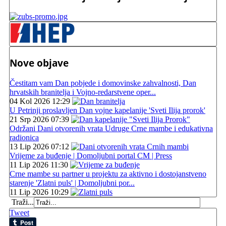
Nove objave
Čestitam vam Dan pobjede i domovinske zahvalnosti, Dan
hrvatskih branitelja i Vojno-redarstvene oper...
04 Kol 2026 12:29
U Petrinji proslavljen Dan vojne kapelanije 'Sveti Ilija prorok'
21 Srp 2026 07:39
Održani Dani otvorenih vrata Udruge Crne mambe i edukativna
radionica
13 Lip 2026 07:12
Vrijeme za buđenje | Domoljubni portal CM | Press
11 Lip 2026 11:30
Crne mambe su partner u projektu za aktivno i dostojanstveno
starenje 'Zlatni puls' | Domoljubni por...
11 Lip 2026 10:29
Traži...
Tweet