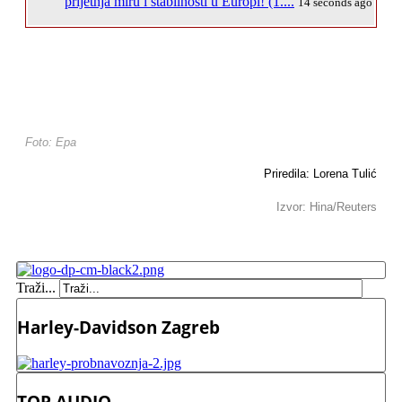
prijetnja miru i stabilnosti u Europi! (1....
14 seconds ago
Foto: Epa
Priredila: Lorena Tulić
Izvor: Hina/Reuters
Traži...
Harley-Davidson Zagreb
TOP AUDIO