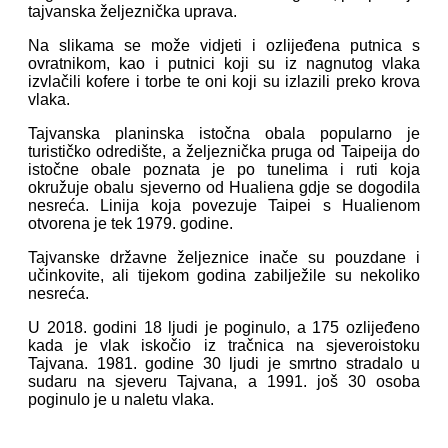
tajvanska željeznička uprava.
Na slikama se može vidjeti i ozlijeđena putnica s
ovratnikom, kao i putnici koji su iz nagnutog vlaka
izvlačili kofere i torbe te oni koji su izlazili preko krova
vlaka.
Tajvanska planinska istočna obala popularno je
turističko odredište, a željeznička pruga od Taipeija do
istočne obale poznata je po tunelima i ruti koja
okružuje obalu sjeverno od Hualiena gdje se dogodila
nesreća. Linija koja povezuje Taipei s Hualienom
otvorena je tek 1979. godine.
Tajvanske državne željeznice inače su pouzdane i
učinkovite, ali tijekom godina zabilježile su nekoliko
nesreća.
U 2018. godini 18 ljudi je poginulo, a 175 ozlijeđeno
kada je vlak iskočio iz tračnica na sjeveroistoku
Tajvana. 1981. godine 30 ljudi je smrtno stradalo u
sudaru na sjeveru Tajvana, a 1991. još 30 osoba
poginulo je u naletu vlaka.