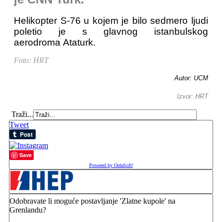
Helikopter S-76 u kojem je bilo sedmero ljudi
poletio je s glavnog istanbulskog
aerodroma Ataturk.
Foto: HRT
Autor: UCM
Izvor: HRT
Traži...
Tweet
Save
Powered by OrdaSoft!
Odobravate li moguće postavljanje 'Zlatne kupole' na
Grenlandu?