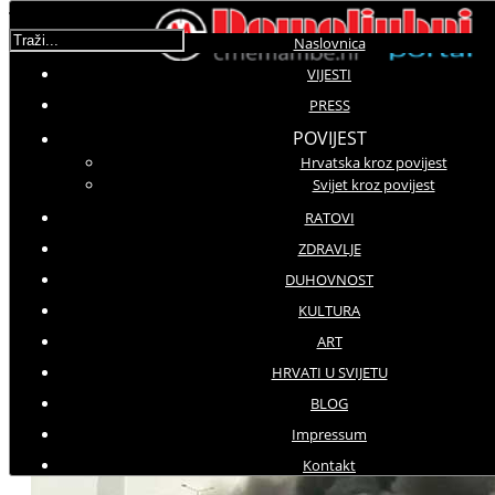
Traži...
Naslovnica
VIJESTI
PRESS
Molimo ocijenite
POVIJEST
Hrvatska kroz povijest
Vijesti iz svijeta
Svijet kroz povijest
Petak, 10 Ožujak 2017 11:44
Hitovi: 3267
RATOVI
ZDRAVLJE
Poginulo petero ljudi
DUHOVNOST
Helikopoter s visokom poslovnom
KULTURA
delegacijom srušio se nad
ART
Istanbulom
HRVATI U SVIJETU
BLOG
Impressum
Kontakt