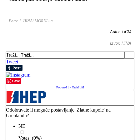
Foto: 1. HINA/ MORH/ ua
Autor: UCM
Izvor: HINA
Traži...
Tweet
Save
Powered by OrdaSoft!
Odobravate li moguće postavljanje 'Zlatne kupole' na
Grenlandu?
NE
Votes:
(
0
%)