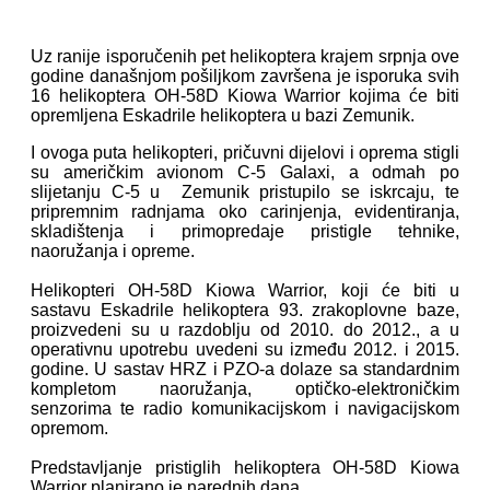
Uz ranije isporučenih pet helikoptera krajem srpnja ove
godine današnjom pošiljkom završena je isporuka svih
16 helikoptera OH-58D Kiowa Warrior kojima će biti
opremljena Eskadrile helikoptera u bazi Zemunik.
I ovoga puta helikopteri, pričuvni dijelovi i oprema stigli
su američkim avionom C-5 Galaxi, a odmah po
slijetanju C-5 u
Zemunik pristupilo se iskrcaju, te
pripremnim radnjama oko carinjenja, evidentiranja,
skladištenja i primopredaje
pristigle tehnike,
naoružanja i opreme.
Helikopteri OH-58D Kiowa Warrior, koji će biti u
sastavu Eskadrile helikoptera 93. zrakoplovne baze,
proizvedeni su u razdoblju od 2010. do 2012., a u
operativnu upotrebu uvedeni su između 2012. i 2015.
godine. U sastav HRZ i PZO-a dolaze sa standardnim
kompletom naoružanja, optičko-elektroničkim
senzorima te radio komunikacijskom i navigacijskom
opremom.
Predstavljanje pristiglih helikoptera OH-58D Kiowa
Warrior planirano je narednih dana.