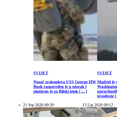
SVIJET
SVIJET
Nosač zrakoplova USS George HW
Madrid je 
Bush raspoređen je u utorak i
Washington
planiran je za Bliski istok [ ... ]
upravljani
izvođenje [ .
21 Srp 2026 09:39
13 Lip 2026 09:12