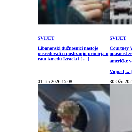
SVIJET
SVIJET
Libanonski dužnosnici nastoje
Courtney W
posredovati u postizanju primirja u
opasnost z
ratu između Izraela i [ ... ]
američke vo
Vojna [ ... ]
01 Tra 2026 15:08
30 Ožu 202