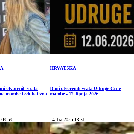
KA
HRVATSKA
ni otvorenih vrata
Dani otvorenih vrata Udruge Crne
ne mambe i edukativna
mambe - 12. lipnja 2026.
 09:59
14 Tra 2026 18:31