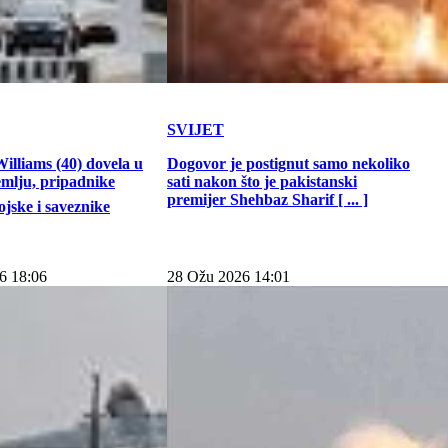
SVIJET
illiams (40) dovela u
Dogovor je postignut samo nekoliko
emlju, pripadnike
sati nakon što je pakistanski
premijer Shehbaz Sharif [ ... ]
jske i saveznike
6 18:06
28 Ožu 2026 14:01