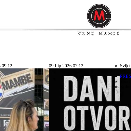
6 09:12
09 Lip 2026 07:12
Svijet
svijet
PRE
Sport
Kolu