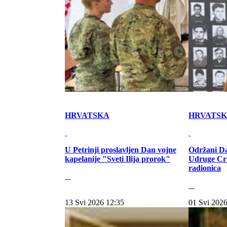
HRVATSKA
HRVATS
U Petrinji proslavljen Dan vojne
Održani Da
kapelanije "Sveti Ilija prorok"
Udruge Cr
radionica
13 Svi 2026 12:35
01 Svi 2026