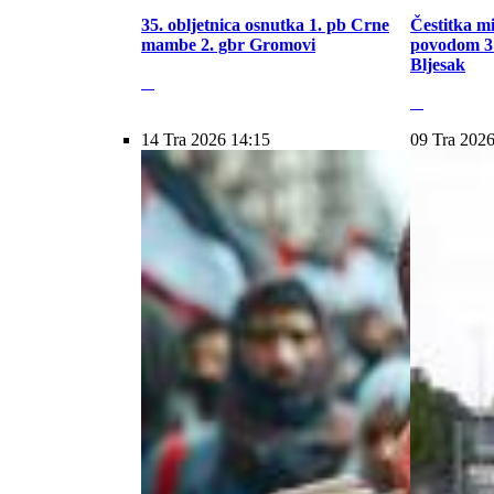
35. obljetnica osnutka 1. pb Crne
Čestitka m
mambe 2. gbr Gromovi
povodom 31
Bljesak
14 Tra 2026 14:15
09 Tra 2026