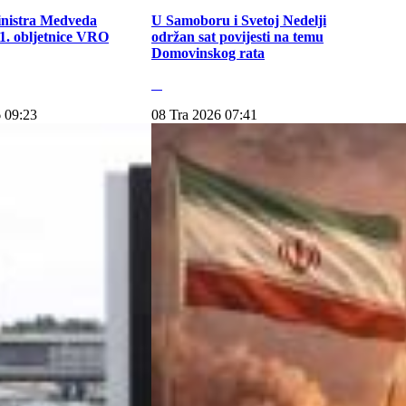
inistra Medveda
U Samoboru i Svetoj Nedelji
. obljetnice VRO
održan sat povijesti na temu
Domovinskog rata
 09:23
08 Tra 2026 07:41