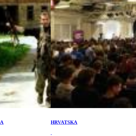
KA
HRVATSKA