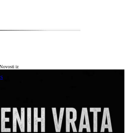
Novosti iz
a
SS
mne