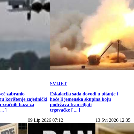
SVIJET
već zabranio
Eskalacija sada dovodi u pitanje i
u korištenje zajednički
hoće li jemenska skupina koju
h zračnih baza za
podržava Iran ciljati
.. ]
trgovačke [ ... ]
09 Lip 2026 07:12
13 Svi 2026 12:35