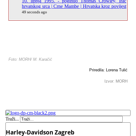
10. lipnja 1995. - poginuo Thomas Crowley, Irac
hrvatskog srca | Crne Mambe | Hrvatska kroz povijest
49 seconds ago
Foto: MORH/ M. Karačić
Priredila: Lorena Tulić
Izvor: MORH
Traži...
Harley-Davidson Zagreb