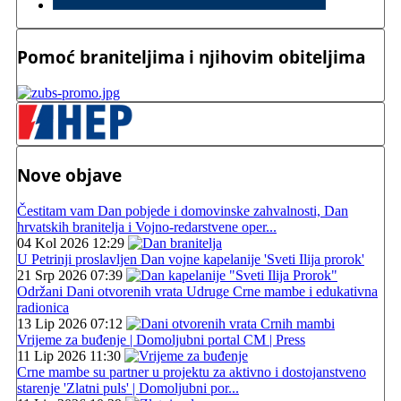
Pomoć braniteljima i njihovim obiteljima
Nove objave
Čestitam vam Dan pobjede i domovinske zahvalnosti, Dan
hrvatskih branitelja i Vojno-redarstvene oper...
04 Kol 2026 12:29
U Petrinji proslavljen Dan vojne kapelanije 'Sveti Ilija prorok'
21 Srp 2026 07:39
Održani Dani otvorenih vrata Udruge Crne mambe i edukativna
radionica
13 Lip 2026 07:12
Vrijeme za buđenje | Domoljubni portal CM | Press
11 Lip 2026 11:30
Crne mambe su partner u projektu za aktivno i dostojanstveno
starenje 'Zlatni puls' | Domoljubni por...