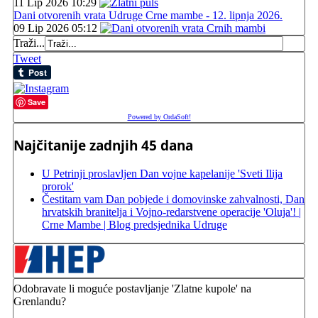
11 Lip 2026 10:29
Dani otvorenih vrata Udruge Crne mambe - 12. lipnja 2026.
09 Lip 2026 05:12
Traži...
Tweet
Save
Powered by OrdaSoft!
Najčitanije zadnjih 45 dana
U Petrinji proslavljen Dan vojne kapelanije 'Sveti Ilija
prorok'
Čestitam vam Dan pobjede i domovinske zahvalnosti, Dan
hrvatskih branitelja i Vojno-redarstvene operacije 'Oluja'! |
Crne Mambe | Blog predsjednika Udruge
Odobravate li moguće postavljanje 'Zlatne kupole' na
Grenlandu?