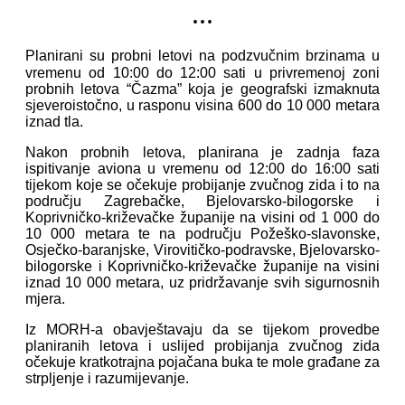
...
Planirani su probni letovi na podzvučnim brzinama u
vremenu od 10:00 do 12:00 sati u privremenoj zoni
probnih letova “Čazma” koja je geografski izmaknuta
sjeveroistočno, u rasponu visina 600 do 10 000 metara
iznad tla.
Nakon probnih letova, planirana je zadnja faza
ispitivanje aviona u vremenu od 12:00 do 16:00 sati
tijekom koje se očekuje probijanje zvučnog zida i to na
području Zagrebačke, Bjelovarsko-bilogorske i
Koprivničko-križevačke županije na visini od 1 000 do
10 000 metara te na području Požeško-slavonske,
Osječko-baranjske, Virovitičko-podravske, Bjelovarsko-
bilogorske i Koprivničko-križevačke županije na visini
iznad 10 000 metara, uz pridržavanje svih sigurnosnih
mjera.
Iz MORH-a obavještavaju da se tijekom provedbe
planiranih letova i uslijed probijanja zvučnog zida
očekuje kratkotrajna pojačana buka te mole građane za
strpljenje i razumijevanje.