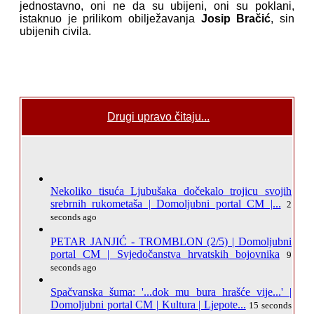
jednostavno, oni ne da su ubijeni, oni su poklani,
istaknuo je prilikom obilježavanja
Josip Bračić
, sin
ubijenih civila.
Drugi upravo čitaju...
Nekoliko tisuća Ljubušaka dočekalo trojicu svojih
srebrnih rukometaša | Domoljubni portal CM |...
2
seconds ago
PETAR JANJIĆ - TROMBLON (2/5) | Domoljubni
portal CM | Svjedočanstva hrvatskih bojovnika
9
seconds ago
Spačvanska šuma: '...dok mu bura hrašće vije...' |
Domoljubni portal CM | Kultura | Ljepote...
15 seconds