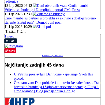
radionica
13 Lip 2026 07:12
Vrijeme za buđenje | Domoljubni portal CM | Press
11 Lip 2026 11:30
Crne mambe su partner u projektu za aktivno i dostojanstveno
starenje 'Zlatni puls' | Domoljubni por...
11 Lip 2026 10:29
Traži...
Tweet
Save
Powered by OrdaSoft!
Najčitanije zadnjih 45 dana
U Petrinji proslavljen Dan vojne kapelanije 'Sveti Ilija
prorok'
Čestitam vam Dan pobjede i domovinske zahvalnosti, Dan
hrvatskih branitelja i Vojno-redarstvene operacije 'Oluja'! |
Crne Mambe | Blog predsjednika Udruge