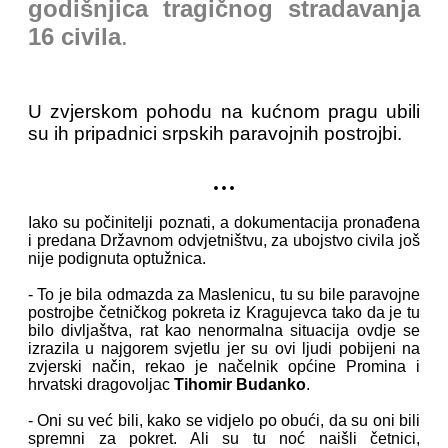
godišnjica tragičnog stradavanja
16 civila
.
U zvjerskom pohodu na kućnom pragu ubili
su ih pripadnici srpskih paravojnih postrojbi.
...
Iako su počinitelji poznati, a dokumentacija pronađena
i predana Državnom odvjetništvu, za ubojstvo civila još
nije podignuta optužnica.
- To je bila odmazda za Maslenicu, tu su bile paravojne
postrojbe četničkog pokreta iz Kragujevca tako da je tu
bilo divljaštva, rat kao nenormalna situacija ovdje se
izrazila u najgorem svjetlu jer su ovi ljudi pobijeni na
zvjerski način, rekao je načelnik općine Promina i
hrvatski dragovoljac
Tihomir Budanko
.
- Oni su već bili, kako se vidjelo po obući, da su oni bili
spremni za pokret. Ali su tu noć naišli četnici,