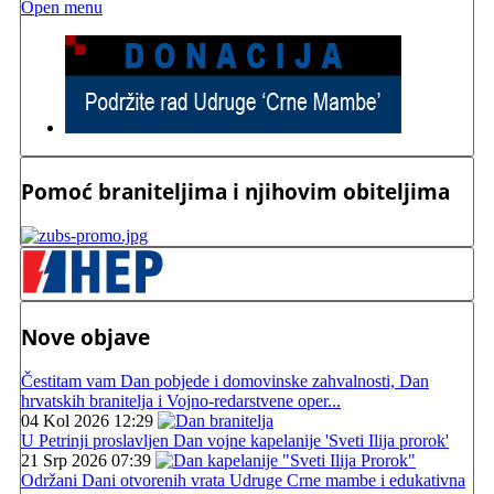
Open menu
Pomoć braniteljima i njihovim obiteljima
Nove objave
Čestitam vam Dan pobjede i domovinske zahvalnosti, Dan
hrvatskih branitelja i Vojno-redarstvene oper...
04 Kol 2026 12:29
U Petrinji proslavljen Dan vojne kapelanije 'Sveti Ilija prorok'
21 Srp 2026 07:39
Održani Dani otvorenih vrata Udruge Crne mambe i edukativna