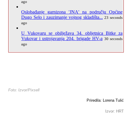
ago
Oslobađanje garnizona 'JNA' na području Općine
Dugo Selo i zauzimanje vojnog skladišta...
23 seconds
ago
U Vukovaru se obilježava 34. obljetnica Bitke za
Vukovar i ustrojavanja 204. brigade HV-a
30 seconds
ago
Foto: Izvor/Pixsell
Priredila: Lorena Tulić
Izvor: HRT