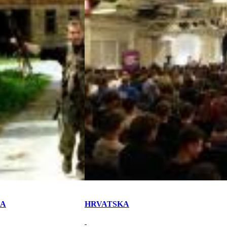
KA
HRVATSKA