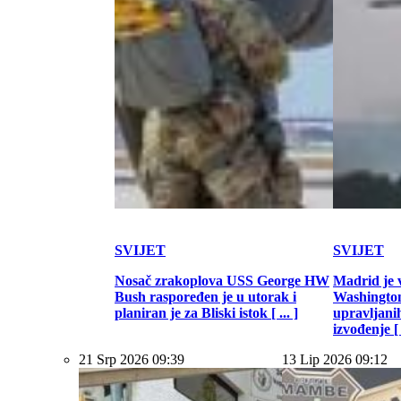
SVIJET
SVIJET
Nosač zrakoplova USS George HW
Madrid je 
Bush raspoređen je u utorak i
Washington
planiran je za Bliski istok [ ... ]
upravljani
izvođenje [ .
21 Srp 2026 09:39
13 Lip 2026 09:12