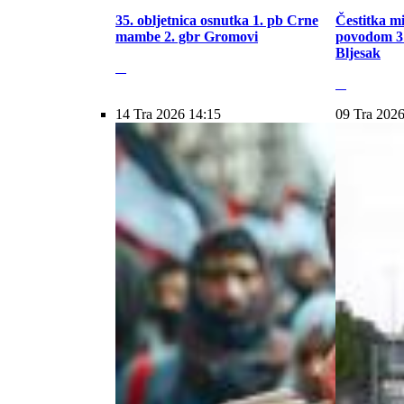
35. obljetnica osnutka 1. pb Crne
Čestitka m
mambe 2. gbr Gromovi
povodom 31
Bljesak
14 Tra 2026 14:15
09 Tra 2026