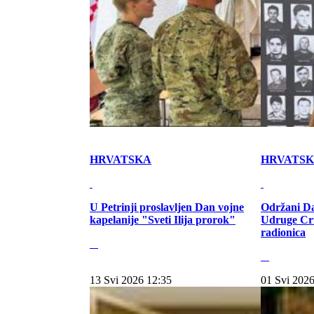
HRVATSKA
HRVATS
U Petrinji proslavljen Dan vojne
Održani Da
kapelanije "Sveti Ilija prorok"
Udruge Cr
radionica
13 Svi 2026 12:35
01 Svi 2026