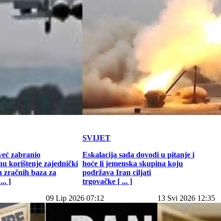
SVIJET
već zabranio
Eskalacija sada dovodi u pitanje i
u korištenje zajednički
hoće li jemenska skupina koju
h zračnih baza za
podržava Iran ciljati
.. ]
trgovačke [ ... ]
09 Lip 2026 07:12
13 Svi 2026 12:35