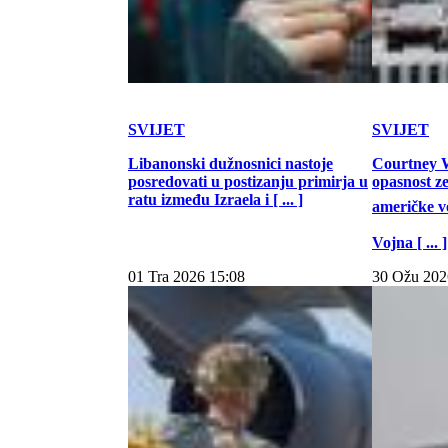
SVIJET
SVIJET
Libanonski dužnosnici nastoje
Courtney W
posredovati u postizanju primirja u
opasnost z
ratu između Izraela i [ ... ]
američke vo
Vojna [ ... ]
01 Tra 2026 15:08
30 Ožu 202