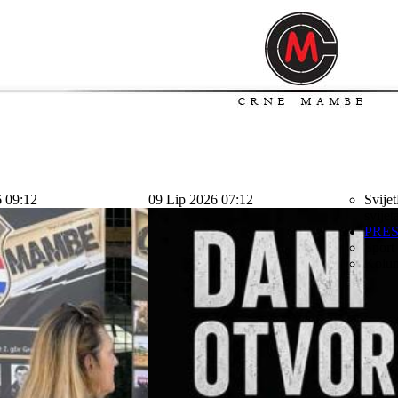
6 09:12
09 Lip 2026 07:12
Svijet
svijet
PRE
Sport
Kolu