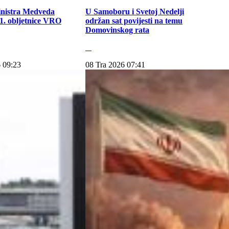
inistra Medveda
U Samoboru i Svetoj Nedelji
. obljetnice VRO
održan sat povijesti na temu
Domovinskog rata
 09:23
08 Tra 2026 07:41