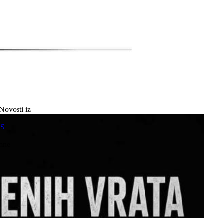
Novosti iz
a
SS
mne