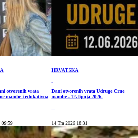
KA
HRVATSKA
ni otvorenih vrata
Dani otvorenih vrata Udruge Crne
ne mambe i edukativna
mambe - 12. lipnja 2026.
 09:59
14 Tra 2026 18:31