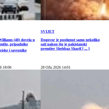
SVIJET
illiams (40) dovela u
Dogovor je postignut samo nekoliko
emlju, pripadnike
sati nakon što je pakistanski
premijer Shehbaz Sharif [ ... ]
jske i saveznike
6 18:06
28 Ožu 2026 14:01