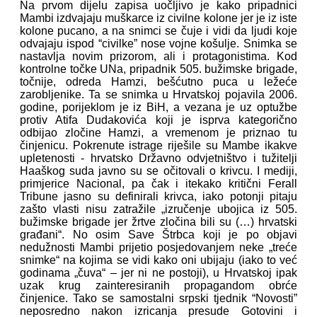
Na prvom dijelu zapisa uočljivo je kako pripadnici
Mambi izdvajaju muškarce iz civilne kolone jer je iz iste
kolone pucano, a na snimci se čuje i vidi da ljudi koje
odvajaju ispod “civilke” nose vojne košulje. Snimka se
nastavlja novim prizorom, ali i protagonistima. Kod
kontrolne točke UNa, pripadnik 505. bužimske brigade,
točnije, odreda Hamzi, bešćutno puca u ležeće
zarobljenike. Ta se snimka u Hrvatskoj pojavila 2006.
godine, porijeklom je iz BiH, a vezana je uz optužbe
protiv Atifa Dudakovića koji je isprva kategorično
odbijao zločine Hamzi, a vremenom je priznao tu
činjenicu. Pokrenute istrage riješile su Mambe ikakve
upletenosti - hrvatsko Državno odvjetništvo i tužitelji
Haaškog suda javno su se očitovali o krivcu. I mediji,
primjerice Nacional, pa čak i itekako kritični Ferall
Tribune jasno su definirali krivca, iako potonji pitaju
zašto vlasti nisu zatražile „izručenje ubojica iz 505.
bužimske brigade jer žrtve zločina bili su (…) hrvatski
građani“. No osim Save Štrbca koji je po objavi
nedužnosti Mambi prijetio posjedovanjem neke „treće
snimke“ na kojima se vidi kako oni ubijaju (iako to već
godinama „čuva“ – jer ni ne postoji), u Hrvatskoj ipak
uzak krug zainteresiranih propagandom obrće
činjenice. Tako se samostalni srpski tjednik “Novosti”
neposredno nakon izricanja presude Gotovini i