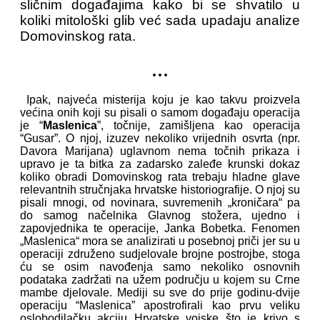
sličnim događajima kako bi se shvatilo u
koliki mitološki glib već sada upadaju analize
Domovinskog rata.
...
Ipak, najveća misterija koju je kao takvu proizvela
većina onih koji su pisali o samom događaju operacija
je “
Maslenica
”, točnije, zamišljena kao operacija
“Gusar”. O njoj, izuzev nekoliko vrijednih osvrta (npr.
Davora Marijana) uglavnom nema točnih prikaza i
upravo je ta bitka za zadarsko zaleđe krunski dokaz
koliko obradi Domovinskog rata trebaju hladne glave
relevantnih stručnjaka hrvatske historiografije. O njoj su
pisali mnogi, od novinara, suvremenih „kroničara“ pa
do samog načelnika Glavnog stožera, ujedno i
zapovjednika te operacije, Janka Bobetka. Fenomen
„Maslenica“ mora se analizirati u posebnoj priči jer su u
operaciji združeno sudjelovale brojne postrojbe, stoga
ću se osim navođenja samo nekoliko osnovnih
podataka zadržati na užem području u kojem su Crne
mambe djelovale. Mediji su sve do prije godinu-dvije
operaciju “Maslenica” apostrofirali kao prvu veliku
oslobodilačku akciju Hrvatske vojske što je krivo s