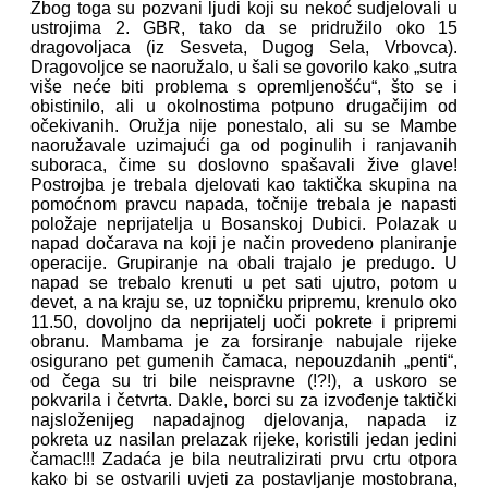
Zbog toga su pozvani ljudi koji su nekoć sudjelovali u
ustrojima 2. GBR, tako da se pridružilo oko 15
dragovoljaca (iz Sesveta, Dugog Sela, Vrbovca).
Dragovoljce se naoružalo, u šali se govorilo kako „sutra
više neće biti problema s opremljenošću“, što se i
obistinilo, ali u okolnostima potpuno drugačijim od
očekivanih. Oružja nije ponestalo, ali su se Mambe
naoružavale uzimajući ga od poginulih i ranjavanih
suboraca, čime su doslovno spašavali žive glave!
Postrojba je trebala djelovati kao taktička skupina na
pomoćnom pravcu napada, točnije trebala je napasti
položaje neprijatelja u Bosanskoj Dubici. Polazak u
napad dočarava na koji je način provedeno planiranje
operacije. Grupiranje na obali trajalo je predugo. U
napad se trebalo krenuti u pet sati ujutro, potom u
devet, a na kraju se, uz topničku pripremu, krenulo oko
11.50, dovoljno da neprijatelj uoči pokrete i pripremi
obranu. Mambama je za forsiranje nabujale rijeke
osigurano pet gumenih čamaca, nepouzdanih „penti“,
od čega su tri bile neispravne (!?!), a uskoro se
pokvarila i četvrta. Dakle, borci su za izvođenje taktički
najsloženijeg napadajnog djelovanja, napada iz
pokreta uz nasilan prelazak rijeke, koristili jedan jedini
čamac!!! Zadaća je bila neutralizirati prvu crtu otpora
kako bi se ostvarili uvjeti za postavljanje mostobrana,