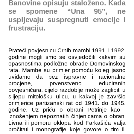
Banovine opisuju staloženo. Kada
se spomene “Una 95”, ne
uspijevaju suspregnuti emocije i
frustraciju.
Prateći povjesnicu Crnih mambi 1991. i 1992.
godine mogli smo se osvjedočiti kakvim su
opasnostima podložne obrade Domovinskog
rata. Mambe su primjer pomoću kojeg jasno
uviđamo da bez ispravne i racionalne
procjene, prvenstveno educiranih
povjesničara, cijelo razdoblje može zaglibiti u
slijepu mitološku ulicu, u kakvoj je završio
primjerice partizanski rat od 1941. do 1945.
godine. Uz priču o obrani Petrinje kao i
iznošenjem nepoznatih činjenicama o obrani
Livna ili pomoru oklopa kod Farkašića valja
pročitati i monografije koje govore o tim ili