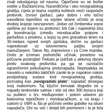
znak odustajanja od nauma. Ogorčene su se borbe
vodile u Baždarićima, Naranđićima i oko novigradskog
groblja, cijela je bojna osjetila kolikom moći raspolaže
protivnik. Izvrsni pješaci, jako dobro i vrlo točno
navođeno topništvo sa srpske strane učinilo je ovaj
dvoboj krajnje neizvjesnim. Jedan od čimbenika vojne
vještine po kojem su protivnici bili čak i napredniji bila
je koordinacija između minobacačke potpore i
pješaštva u prodoru, u kojoj su prvi granatirali teren na
30-metara ispred svojih pješaka, dočim su pješaci
napredovali uz istovremenu paljbu svojim
naoružanjem. Takvo što, impresivno i za Crne mambe,
činilo je izniman psihološki učinak, posebno na
pričuvne postrojbe! Trebalo je izdržati u aktivnoj obrani
protiv ovakvog protivnika pa ga se razvlačilo
ograničenim pokušajima protunapada. Neprijatelja se
navuklo u nekoliko taktičkih zamki te je napokon nakon
posljednjeg sudara kod novigradskog groblja,
poznatog kao „
novigradski plato
“, napadač dosegao
svoj maksimum. Taj ključni trenutak dogodio se u
napadu tenkovske satnije i sile od oko 300 boraca koji
su pušteni u tzv. međuprostor i potom udareni po
bokovima topničkom i minobacačkom, a na kraju i
vatrom iz VBR-a, što je počinilo velike gubitke na strani
napadača. Oni su već i dotad bili premoreni i to je bila