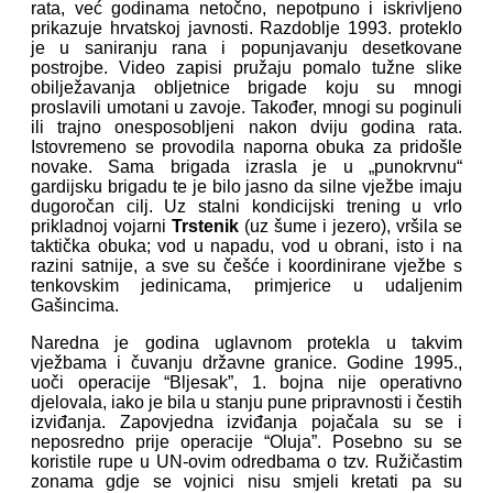
rata, već godinama netočno, nepotpuno i iskrivljeno
prikazuje hrvatskoj javnosti. Razdoblje 1993. proteklo
je u saniranju rana i popunjavanju desetkovane
postrojbe. Video zapisi pružaju pomalo tužne slike
obilježavanja obljetnice brigade koju su mnogi
proslavili umotani u zavoje. Također, mnogi su poginuli
ili trajno onesposobljeni nakon dviju godina rata.
Istovremeno se provodila naporna obuka za pridošle
novake. Sama brigada izrasla je u „punokrvnu“
gardijsku brigadu te je bilo jasno da silne vježbe imaju
dugoročan cilj. Uz stalni kondicijski trening u vrlo
prikladnoj vojarni
Trstenik
(uz šume i jezero), vršila se
taktička obuka; vod u napadu, vod u obrani, isto i na
razini satnije, a sve su češće i koordinirane vježbe s
tenkovskim jedinicama, primjerice u udaljenim
Gašincima.
Naredna je godina uglavnom protekla u takvim
vježbama i čuvanju državne granice. Godine 1995.,
uoči operacije “Bljesak”, 1. bojna nije operativno
djelovala, iako je bila u stanju pune pripravnosti i čestih
izviđanja. Zapovjedna izviđanja pojačala su se i
neposredno prije operacije “Oluja”. Posebno su se
koristile rupe u UN-ovim odredbama o tzv. Ružičastim
zonama gdje se vojnici nisu smjeli kretati pa su