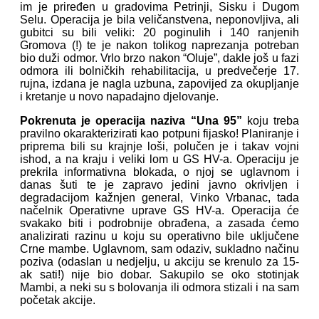
im je priređen u gradovima Petrinji, Sisku i Dugom
Selu. Operacija je bila veličanstvena, neponovljiva, ali
gubitci su bili veliki: 20 poginulih i 140 ranjenih
Gromova (!) te je nakon tolikog naprezanja potreban
bio duži odmor. Vrlo brzo nakon “Oluje”, dakle još u fazi
odmora ili bolničkih rehabilitacija, u predvečerje 17.
rujna, izdana je nagla uzbuna, zapovijed za okupljanje
i kretanje u novo napadajno djelovanje.
Pokrenuta je operacija naziva “Una 95”
koju treba
pravilno okarakterizirati kao potpuni fijasko! Planiranje i
priprema bili su krajnje loši, polučen je i takav vojni
ishod, a na kraju i veliki lom u GS HV-a. Operaciju je
prekrila informativna blokada, o njoj se uglavnom i
danas šuti te je zapravo jedini javno okrivljen i
degradacijom kažnjen general, Vinko Vrbanac, tada
načelnik Operativne uprave GS HV-a. Operacija će
svakako biti i podrobnije obrađena, a zasada ćemo
analizirati razinu u koju su operativno bile uključene
Crne mambe. Uglavnom, sam odaziv, sukladno načinu
poziva (odaslan u nedjelju, u akciju se krenulo za 15-
ak sati!) nije bio dobar. Sakupilo se oko stotinjak
Mambi, a neki su s bolovanja ili odmora stizali i na sam
početak akcije.