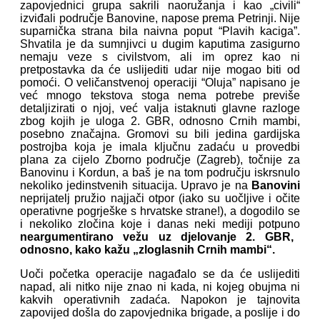
zapovjednici grupa sakrili naoružanja i kao „civili“
izviđali područje Banovine, napose prema Petrinji. Nije
suparnička strana bila naivna poput “Plavih kaciga”.
Shvatila je da sumnjivci u dugim kaputima zasigurno
nemaju veze s civilstvom, ali im oprez kao ni
pretpostavka da će uslijediti udar nije mogao biti od
pomoći. O veličanstvenoj operaciji “Oluja” napisano je
već mnogo tekstova stoga nema potrebe previše
detaljizirati o njoj, već valja istaknuti glavne razloge
zbog kojih je uloga 2. GBR, odnosno Crnih mambi,
posebno značajna. Gromovi su bili jedina gardijska
postrojba koja je imala ključnu zadaću u provedbi
plana za cijelo Zborno područje (Zagreb), točnije za
Banovinu i Kordun, a baš je na tom području iskrsnulo
nekoliko jedinstvenih situacija. Upravo je na
Banovini
neprijatelj pružio najjači otpor (iako su uočljive i očite
operativne pogrješke s hrvatske strane!), a dogodilo se
i nekoliko zločina koje i danas neki mediji potpuno
neargumentirano vežu uz djelovanje 2. GBR,
odnosno, kako kažu „zloglasnih Crnih mambi“.
Uoči početka operacije nagađalo se da će uslijediti
napad, ali nitko nije znao ni kada, ni kojeg obujma ni
kakvih operativnih zadaća. Napokon je tajnovita
zapovijed došla do zapovjednika brigade, a poslije i do