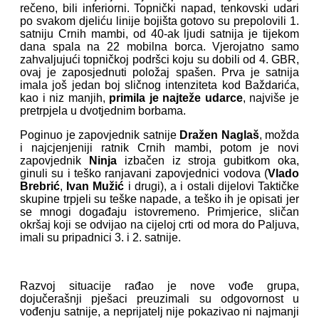
rečeno, bili inferiorni. Topnički napad, tenkovski udari
po svakom djeliću linije bojišta gotovo su prepolovili 1.
satniju Crnih mambi, od 40-ak ljudi satnija je tijekom
dana spala na 22 mobilna borca. Vjerojatno samo
zahvaljujući topničkoj podršci koju su dobili od 4. GBR,
ovaj je zaposjednuti položaj spašen. Prva je satnija
imala još jedan boj sličnog intenziteta kod Baždarića,
kao i niz manjih,
primila je najteže udarce
, najviše je
pretrpjela u dvotjednim borbama.
Poginuo je zapovjednik satnije
Dražen Naglaš
, možda
i najcjenjeniji ratnik Crnih mambi, potom je novi
zapovjednik
Ninja
izbačen iz stroja gubitkom oka,
ginuli su i teško ranjavani zapovjednici vodova (
Vlado
Brebrić
,
Ivan Mužić
i drugi), a i ostali dijelovi Taktičke
skupine trpjeli su teške napade, a teško ih je opisati jer
se mnogi događaju istovremeno. Primjerice, sličan
okršaj koji se odvijao na cijeloj crti od mora do Paljuva,
imali su pripadnici 3. i 2. satnije.
Razvoj situacije rađao je nove vođe grupa,
dojučerašnji pješaci preuzimali su odgovornost u
vođenju satnije, a neprijatelj nije pokazivao ni najmanji