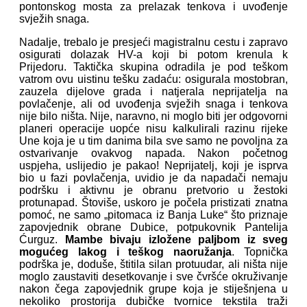
pontonskog mosta za prelazak tenkova i uvođenje
svježih snaga.
Nadalje, trebalo je presjeći magistralnu cestu i zapravo
osigurati dolazak HV-a koji bi potom krenula k
Prijedoru. Taktička skupina odradila je pod teškom
vatrom ovu uistinu tešku zadaću: osigurala mostobran,
zauzela dijelove grada i natjerala neprijatelja na
povlačenje, ali od uvođenja svježih snaga i tenkova
nije bilo ništa. Nije, naravno, ni moglo biti jer odgovorni
planeri operacije uopće nisu kalkulirali razinu rijeke
Une koja je u tim danima bila sve samo ne povoljna za
ostvarivanje ovakvog napada. Nakon početnog
uspjeha, uslijedio je pakao! Neprijatelj, koji je isprva
bio u fazi povlačenja, uvidio je da napadači nemaju
podršku i aktivnu je obranu pretvorio u žestoki
protunapad. Štoviše, uskoro je počela pristizati znatna
pomoć, ne samo „pitomaca iz Banja Luke“ što priznaje
zapovjednik obrane Dubice, potpukovnik Pantelija
Ćurguz.
Mambe bivaju izložene paljbom iz sveg
mogućeg lakog i teškog naoružanja
. Topnička
podrška je, doduše, štitila silan protuudar, ali ništa nije
moglo zaustaviti desetkovanje i sve čvršće okruživanje
nakon čega zapovjednik grupe koja je stiješnjena u
nekoliko prostorija dubičke tvornice tekstila traži