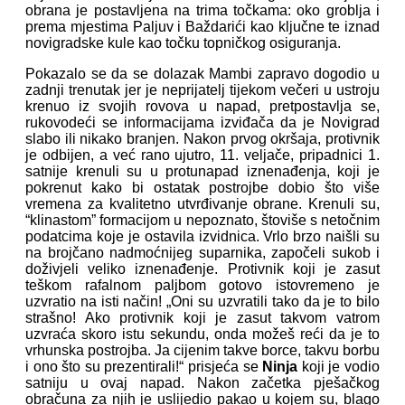
obrana je postavljena na trima točkama: oko groblja i
prema mjestima Paljuv i Baždarići kao ključne te iznad
novigradske kule kao točku topničkog osiguranja.
Pokazalo se da se dolazak Mambi zapravo dogodio u
zadnji trenutak jer je neprijatelj tijekom večeri u ustroju
krenuo iz svojih rovova u napad, pretpostavlja se,
rukovodeći se informacijama izviđača da je Novigrad
slabo ili nikako branjen. Nakon prvog okršaja, protivnik
je odbijen, a već rano ujutro, 11. veljače, pripadnici 1.
satnije krenuli su u protunapad iznenađenja, koji je
pokrenut kako bi ostatak postrojbe dobio što više
vremena za kvalitetno utvrđivanje obrane. Krenuli su,
“klinastom” formacijom u nepoznato, štoviše s netočnim
podatcima koje je ostavila izvidnica. Vrlo brzo naišli su
na brojčano nadmoćnijeg suparnika, započeli sukob i
doživjeli veliko iznenađenje. Protivnik koji je zasut
teškom rafalnom paljbom gotovo istovremeno je
uzvratio na isti način! „Oni su uzvratili tako da je to bilo
strašno! Ako protivnik koji je zasut takvom vatrom
uzvraća skoro istu sekundu, onda možeš reći da je to
vrhunska postrojba. Ja cijenim takve borce, takvu borbu
i ono što su prezentirali!“ prisjeća se
Ninja
koji je vodio
satniju u ovaj napad. Nakon začetka pješačkog
obračuna za njih je uslijedio pakao u kojem su, blago