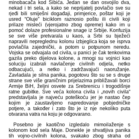
minobacača kod Sibića. Jedan se dan osvojilo dva,
nekad i tri sela, a kako se neprijatelj povlačio sve su
rjeđi bili smiješni događaji, primjerice, poštar koji je
usred “Oluje” biciklom raznosio poštu ili civili koji
prilaze misleći (vjerojatno zbog opreme) kako im u
pomoć dolaze profesionalne snage iz Srbije. Konfuzija
se sve više pretvarala u kaos, a Srbi su bježeći
napravili nepreglednu kolonu izbjeglica koja se isprva
povlačila zajednički, a potom u potpunom neredu.
Vojska se odvajala od civila, u panici je čak tenkovima
gazila preko dijelova kolone, a mnogi su vojnici kao
soluciju izabrali navlačenje civilnih odjela, netko
odbacujući, a netko i zadržavajući naoružanje.
Zavladala je silna panika, pogotovu što su se s druge
strane sve više graničnim prijelazima približavali borci
Armije BiH, željni osvete za Srebrenicu i trogodišnje
ratne gubitke. Sve veća kolona civila i „novih civila“
predstavljala je najveću poteškoću jer je nastao čep
kojim je zaustavljeno napredovanje pobjedničke
potjere, a također i zato što je iz nje nekoliko puta
otvarana vatra na koju je odgovarano.
Posebno je kaotično izgledalo mimoilaženje s
kolonom kod sela Maje. Donekle je shvatljiva panika
tih vojno-civilnih kolona, svakako zbog straha od