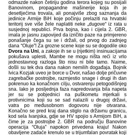
odmazde nakon četiriju godina terora kojeg su posijali
Banovinom, propagandne mašinerije koja ih je
desetljećima trovala, ali ponajviše zbog saznanja da
jedinice Armije BiH koje počinju prelaziti na hrvatski
teritorij sve više žele naplatiti neke „dugove“ iz rata u
susjednoj republici. Prva bojna, kao i cijela 2. GBR,
imala je jasnu zapovijed da izričito paze na primjereno
ponašanje čega su se i držali, od prvog do zadnjeg
dana “Oluje”! Za grozne scene koje su se dogodile oko
Dvora na Uni
, a zakoje ih se u (rijetkim) insinuacijama
pokušava uplesti, Mambe ne mogu ništa reći iz vrlo
jednostavnog razloga što nisu ni bile tamo. Naime,
došli su tek dva dana nakon nemilih događaja. Bojnik
Ivica Kozjak uveo je borce u Dvor, našao dolje pričuvne
zagrebačke postrojbe, razmjestio snage i drugi ih dan
pokrenuo ka konačnom cilju, ostvarenju petogodišnjeg
sna. Iako je posljednja faza napredovanja bila napeta
jer su se pobjednici na puškometu mjerkali s
protivnicima koji su se sad nalazili u drugoj državi,
vatra po međusobnom dogovoru nije otvarana.
Konačno se pred kraj dana stiglo na državnu granicu,
kod sela Ivanjska, gdje se HV spojio s Armijom BiH, a
čime je za postrojbe 2. GBR na području Banovine
operacija “Oluja” napokon privedena kraju! Nakon
obavljene zadaće krenulo se u trijumfalan povratak koji