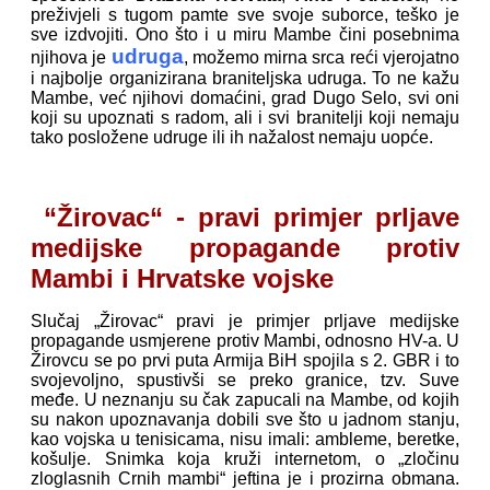
preživjeli s tugom pamte sve svoje suborce, teško je
sve izdvojiti. Ono što i u miru Mambe čini posebnima
udruga
njihova je
, možemo mirna srca reći vjerojatno
i najbolje organizirana braniteljska udruga. To ne kažu
Mambe, već njihovi domaćini, grad Dugo Selo, svi oni
koji su upoznati s radom, ali i svi branitelji koji nemaju
tako posložene udruge ili ih nažalost nemaju uopće.
“Žirovac“ - pravi primjer prljave
medijske propagande protiv
Mambi i Hrvatske vojske
Slučaj „Žirovac“ pravi je primjer prljave medijske
propagande usmjerene protiv Mambi, odnosno HV-a. U
Žirovcu se po prvi puta Armija BiH spojila s 2. GBR i to
svojevoljno, spustivši se preko granice, tzv. Suve
međe. U neznanju su čak zapucali na Mambe, od kojih
su nakon upoznavanja dobili sve što u jadnom stanju,
kao vojska u tenisicama, nisu imali: ambleme, beretke,
košulje. Snimka koja kruži internetom, o „zločinu
zloglasnih Crnih mambi“ jeftina je i prozirna obmana.