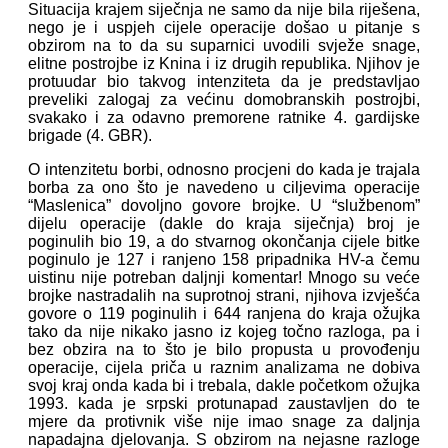
Situacija krajem siječnja ne samo da nije bila riješena,
nego je i uspjeh cijele operacije došao u pitanje s
obzirom na to da su suparnici uvodili svježe snage,
elitne postrojbe iz Knina i iz drugih republika. Njihov je
protuudar bio takvog intenziteta da je predstavljao
preveliki zalogaj za većinu domobranskih postrojbi,
svakako i za odavno premorene ratnike 4. gardijske
brigade (4. GBR).
O intenzitetu borbi, odnosno procjeni do kada je trajala
borba za ono što je navedeno u ciljevima operacije
“Maslenica” dovoljno govore brojke. U “službenom”
dijelu operacije (dakle do kraja siječnja) broj je
poginulih bio 19, a do stvarnog okončanja cijele bitke
poginulo je 127 i ranjeno 158 pripadnika HV-a čemu
uistinu nije potreban daljnji komentar! Mnogo su veće
brojke nastradalih na suprotnoj strani, njihova izvješća
govore o 119 poginulih i 644 ranjena do kraja ožujka
tako da nije nikako jasno iz kojeg točno razloga, pa i
bez obzira na to što je bilo propusta u provođenju
operacije, cijela priča u raznim analizama ne dobiva
svoj kraj onda kada bi i trebala, dakle početkom ožujka
1993. kada je srpski protunapad zaustavljen do te
mjere da protivnik više nije imao snage za daljnja
napadajna djelovanja. S obzirom na nejasne razloge