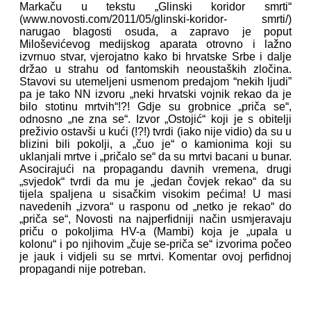
Markaču u tekstu „Glinski koridor smrti“
(www.novosti.com/2011/05/glinski-koridor- smrti/)
narugao blagosti osuda, a zapravo je poput
Miloševićevog medijskog aparata otrovno i lažno
izvrnuo stvar, vjerojatno kako bi hrvatske Srbe i dalje
držao u strahu od fantomskih neoustaških zločina.
Stavovi su utemeljeni usmenom predajom “nekih ljudi”
pa je tako NN izvoru „neki hrvatski vojnik rekao da je
bilo stotinu mrtvih“!?! Gdje su grobnice „priča se“,
odnosno „ne zna se“. Izvor „Ostojić“ koji je s obitelji
preživio ostavši u kući (!?!) tvrdi (iako nije vidio) da su u
blizini bili pokolji, a „čuo je“ o kamionima koji su
uklanjali mrtve i „pričalo se“ da su mrtvi bacani u bunar.
Asocirajući na propagandu davnih vremena, drugi
„svjedok“ tvrdi da mu je „jedan čovjek rekao“ da su
tijela spaljena u sisačkim visokim pećima! U masi
navedenih „izvora“ u rasponu od „netko je rekao“ do
„priča se“, Novosti na najperfidniji način usmjeravaju
priču o pokoljima HV-a (Mambi) koja je „upala u
kolonu“ i po njihovim „čuje se-priča se“ izvorima počeo
je jauk i vidjeli su se mrtvi. Komentar ovoj perfidnoj
propagandi nije potreban.