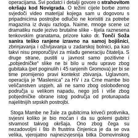
operacijama. Svi podatci i detalji govore o
strahovitom
okršaju kod Novigrada
. O težini cijele borbe zorno
svjedoči video materijal kojega sam u dogovoru s
pripadnicima postrojbe odlučio ne koristiti za potrebe
magazina iz dvaju razloga. Naime, mnoge scene uz
dramatiku nude jezivo brutalne slike - tijela raznesena
tenkovskim granatama, prizore kako dr.
Tonči Soža
sanira teško ranjene izravno na samoj bojišnici
,
zbrinjavanja i oživljavanja u zadarskoj bolnici, pa kao
takvi nisu preporučljivi za mlađu generaciju čitatelja. S
druge strane, pustiti u javnost samo pozitivne i
„pobjedničke“ slike ne bi bilo u redu upravo zbog
gubitaka (pet poginulih i 45 ranjenih Gromova) jer bi se
time promijenio pravi kontekst zbivanja. Uglavnom,
operacija je “Maslenica” za HV i za Crne mambe bio
veličanstven uspjeh, ali ne samo zbog oslobođenog
područja u velikom napadu, nego još i više zbog
pobjedničke obrane istog područja od protunapada
najelitnijih srpskih postrojbi.
Stoga Mambe ne žale za gubitcima kriveći protivnika,
svjesni koliko je bio moćan i da su golemi gubitci
stvarnost takvog okršaja. Ono zbog čega su
nezadovoljni i što ih frustrira činjenica je da se ova
velika, vjerojatno najneizvjesnija bitka Domovinskog