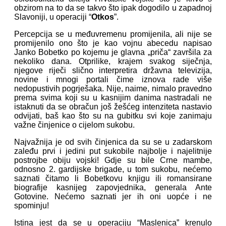
obzirom na to da se takvo što ipak dogodilo u zapadnoj
Slavoniji, u operaciji “
Otkos
”.
Percepcija se u međuvremenu promijenila, ali nije se
promijenilo ono što je kao vojnu abecedu napisao
Janko Bobetko po kojemu je glavna „priča“ završila za
nekoliko dana. Otprilike, krajem svakog siječnja,
njegove riječi slično interpretira državna televizija,
novine i mnogi portali čime iznova rade više
nedopustivih pogrješaka. Nije, naime, nimalo pravedno
prema svima koji su u kasnijim danima nastradali ne
istaknuti da se obračun još žešćeg intenziteta nastavio
odvijati, baš kao što su na gubitku svi koje zanimaju
važne činjenice o cijelom sukobu.
Najvažnija je od svih činjenica da su se u zadarskom
zaleđu prvi i jedini put sukobile najbolje i najelitnije
postrojbe obiju vojski! Gdje su bile Crne mambe,
odnosno 2. gardijske brigade, u tom sukobu, nećemo
saznati čitamo li Bobetkovu knjigu ili romansirane
biografije kasnijeg zapovjednika, generala Ante
Gotovine. Nećemo saznati jer ih oni uopće i ne
spominju!
Istina jest da se u operaciju “Maslenica” krenulo