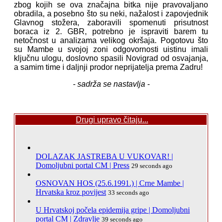
zbog kojih se ova značajna bitka nije pravovaljano
obradila, a posebno što su neki, nažalost i zapovjednik
Glavnog stožera, zaboravili spomenuti prisutnost
boraca iz 2. GBR, potrebno je ispraviti barem tu
netočnost u analizama velikog okršaja. Pogotovu što
su Mambe u svojoj zoni odgovornosti uistinu imali
ključnu ulogu, doslovno spasili Novigrad od osvajanja,
a samim time i daljnji prodor neprijatelja prema Zadru!
- sadrža se nastavlja -
Drugi upravo čitaju...
DOLAZAK JASTREBA U VUKOVAR! |
Domoljubni portal CM | Press
29 seconds ago
OSNOVAN HOS (25.6.1991.) | Crne Mambe |
Hrvatska kroz povijest
33 seconds ago
U Hrvatskoj počela epidemija gripe | Domoljubni
portal CM | Zdravlje
39 seconds ago