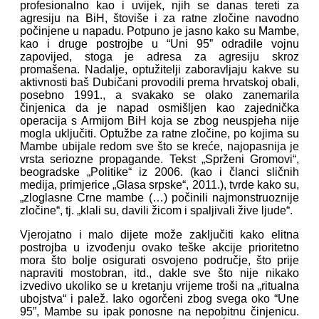
profesionalno kao i uvijek, njih se danas tereti za
agresiju na BiH, štoviše i za ratne zločine navodno
počinjene u napadu. Potpuno je jasno kako su Mambe,
kao i druge postrojbe u “Uni 95” odradile vojnu
zapovijed, stoga je adresa za agresiju skroz
promašena. Nadalje, optužitelji zaboravljaju kakve su
aktivnosti baš Dubičani provodili prema hrvatskoj obali,
posebno 1991., a svakako se olako zanemarila
činjenica da je napad osmišljen kao zajednička
operacija s Armijom BiH koja se zbog neuspjeha nije
mogla uključiti. Optužbe za ratne zločine, po kojima su
Mambe ubijale redom sve što se kreće, najopasnija je
vrsta seriozne propagande. Tekst „Sprženi Gromovi“,
beogradske „Politike“ iz 2006. (kao i članci sličnih
medija, primjerice „Glasa srpske“, 2011.), tvrde kako su,
„zloglasne Crne mambe (…) počinili najmonstruoznije
zločine“, tj. „klali su, davili žicom i spaljivali žive ljude“.
Vjerojatno i malo dijete može zaključiti kako elitna
postrojba u izvođenju ovako teške akcije prioritetno
mora što bolje osigurati osvojeno područje, što prije
napraviti mostobran, itd., dakle sve što nije nikako
izvedivo ukoliko se u kretanju vrijeme troši na „ritualna
ubojstva“ i palež. Iako ogorčeni zbog svega oko “Une
95”, Mambe su ipak ponosne na nepobitnu činjenicu.