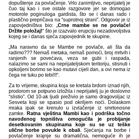
dopuštenje za povlačenje. Vrlo zanimljivo, neprijatelj je
čuo taj kao i sve ostale razgovore jer se domogao
motorole poginuloga gardista, što se i danas rado i
plastično prepričava na “suprotnoj strani”. Odgovor je iz
zapovjedništva bio: „
Crne mambe se ne povlače!
Držite položaj!
“ što je izazvalo erupciju nezadovoljstva
kojeg se i danas sjeća zapovjednik te skupine.
„Ma naravno da se Mambe ne povlače, ali šta da
radimo??? Nemaš metaka, nemaš pomoći, broj mrtvih i
ranjenih se povećava, veza se gubi i raspada,
nalazimo se sami na neprijateljskom teritoriju, stisnuti i
opkoljeni borimo se kao mutavi cijeli dan, a ovi nema iz
čega ne tuku po tebi!!!“.
Za to vrijeme, skupina koja se kretala brdom iznad njih,
prodorom se potpuno izložila i neprijatelj ju je doslovno
“slistio”. Od 10-ak ljudi preživio je samo dragovoljac iz
Sesveta koji se spasio pod okriljem noći. Dolaskom
mraka ipak se krenulo u izvlačenje iz smrtonosne
zamke.
Ratna vještina Mambi kao i podrška točno
navođenog topništva omogućila je probijanje
desetkovanim skupinama koje su se uz teške
ulične borbe povukle k obali
. Sjećanja na borbe i
povlačenje krajnje su dramatična, nemoguće ih je