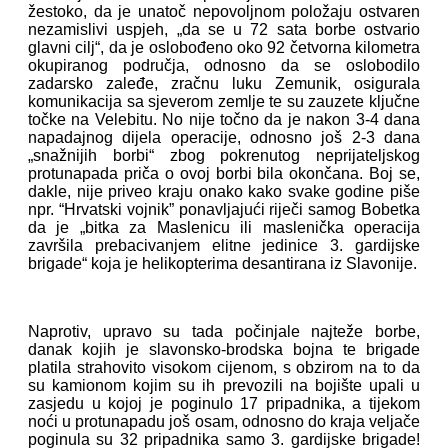
žestoko, da je unatoč nepovoljnom položaju ostvaren
nezamislivi uspjeh, „da se u 72 sata borbe ostvario
glavni cilj“, da je oslobođeno oko 92 četvorna kilometra
okupiranog područja, odnosno da se oslobodilo
zadarsko zaleđe, zračnu luku Zemunik, osigurala
komunikacija sa sjeverom zemlje te su zauzete ključne
točke na Velebitu. No nije točno da je nakon 3-4 dana
napadajnog dijela operacije, odnosno još 2-3 dana
„snažnijih borbi“ zbog pokrenutog neprijateljskog
protunapada priča o ovoj borbi bila okončana. Boj se,
dakle, nije priveo kraju onako kako svake godine piše
npr. “Hrvatski vojnik” ponavljajući riječi samog Bobetka
da je „bitka za Maslenicu ili maslenička operacija
završila prebacivanjem elitne jedinice 3. gardijske
brigade“ koja je helikopterima desantirana iz Slavonije.
Naprotiv, upravo su tada počinjale najteže borbe,
danak kojih je slavonsko-brodska bojna te brigade
platila strahovito visokom cijenom, s obzirom na to da
su kamionom kojim su ih prevozili na bojište upali u
zasjedu u kojoj je poginulo 17 pripadnika, a tijekom
noći u protunapadu još osam, odnosno do kraja veljače
poginula su 32 pripadnika samo 3. gardijske brigade!