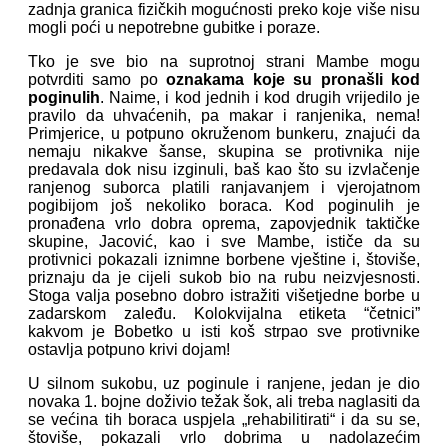
zadnja granica fizičkih mogućnosti preko koje više nisu
mogli poći u nepotrebne gubitke i poraze.
Tko je sve bio na suprotnoj strani Mambe mogu
potvrditi samo po
oznakama koje su pronašli kod
poginulih
. Naime, i kod jednih i kod drugih vrijedilo je
pravilo da uhvaćenih, pa makar i ranjenika, nema!
Primjerice, u potpuno okruženom bunkeru, znajući da
nemaju nikakve šanse, skupina se protivnika nije
predavala dok nisu izginuli, baš kao što su izvlačenje
ranjenog suborca platili ranjavanjem i vjerojatnom
pogibijom još nekoliko boraca. Kod poginulih je
pronađena vrlo dobra oprema, zapovjednik taktičke
skupine, Jacović, kao i sve Mambe, ističe da su
protivnici pokazali iznimne borbene vještine i, štoviše,
priznaju da je cijeli sukob bio na rubu neizvjesnosti.
Stoga valja posebno dobro istražiti višetjedne borbe u
zadarskom zaleđu. Kolokvijalna etiketa “četnici”
kakvom je Bobetko u isti koš strpao sve protivnike
ostavlja potpuno krivi dojam!
U silnom sukobu, uz poginule i ranjene, jedan je dio
novaka 1. bojne doživio težak šok, ali treba naglasiti da
se većina tih boraca uspjela „rehabilitirati“ i da su se,
štoviše, pokazali vrlo dobrima u nadolazećim