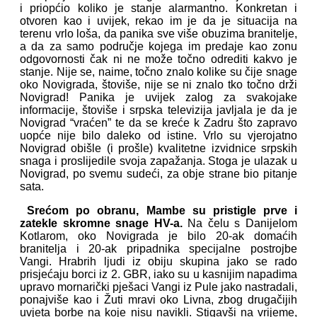
i priopćio koliko je stanje alarmantno. Konkretan i
otvoren kao i uvijek, rekao im je da je situacija na
terenu vrlo loša, da panika sve više obuzima branitelje,
a da za samo područje kojega im predaje kao zonu
odgovornosti čak ni ne može točno odrediti kakvo je
stanje. Nije se, naime, točno znalo kolike su čije snage
oko Novigrada, štoviše, nije se ni znalo tko točno drži
Novigrad! Panika je uvijek zalog za svakojake
informacije, štoviše i srpska televizija javljala je da je
Novigrad “vraćen” te da se kreće k Zadru što zapravo
uopće nije bilo daleko od istine. Vrlo su vjerojatno
Novigrad obišle (i prošle) kvalitetne izvidnice srpskih
snaga i proslijedile svoja zapažanja. Stoga je ulazak u
Novigrad, po svemu sudeći, za obje strane bio pitanje
sata.
Srećom po obranu, Mambe su pristigle prve i
zatekle skromne snage HV-a.
Na čelu s Danijelom
Kotlarom, oko Novigrada je bilo 20-ak domaćih
branitelja i 20-ak pripadnika specijalne postrojbe
Vangi. Hrabrih ljudi iz obiju skupina jako se rado
prisjećaju borci iz 2. GBR, iako su u kasnijim napadima
upravo mornarički pješaci Vangi iz Pule jako nastradali,
ponajviše kao i Žuti mravi oko Livna, zbog drugačijih
uvjeta borbe na koje nisu navikli. Stigavši na vrijeme,