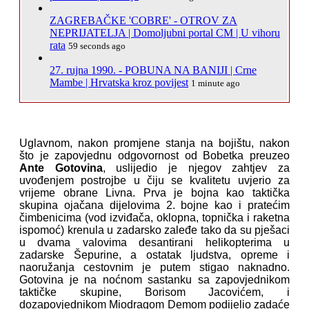
ZAGREBAČKE 'COBRE' - OTROV ZA
NEPRIJATELJA | Domoljubni portal CM | U vihoru
rata
59 seconds ago
27. rujna 1990. - POBUNA NA BANIJI | Crne
Mambe | Hrvatska kroz povijest
1 minute ago
Uglavnom, nakon promjene stanja na bojištu, nakon
što je zapovjednu odgovornost od Bobetka preuzeo
Ante Gotovina
, uslijedio je njegov zahtjev za
uvođenjem postrojbe u čiju se kvalitetu uvjerio za
vrijeme obrane Livna. Prva je bojna kao taktička
skupina ojačana dijelovima 2. bojne kao i pratećim
čimbenicima (vod izviđača, oklopna, topnička i raketna
ispomoć) krenula u zadarsko zaleđe tako da su pješaci
u dvama valovima desantirani helikopterima u
zadarske Šepurine, a ostatak ljudstva, opreme i
naoružanja cestovnim je putem stigao naknadno.
Gotovina je na noćnom sastanku sa zapovjednikom
taktičke skupine, Borisom Jacovićem, i
dozapovjednikom Miodragom Demom podijelio zadaće