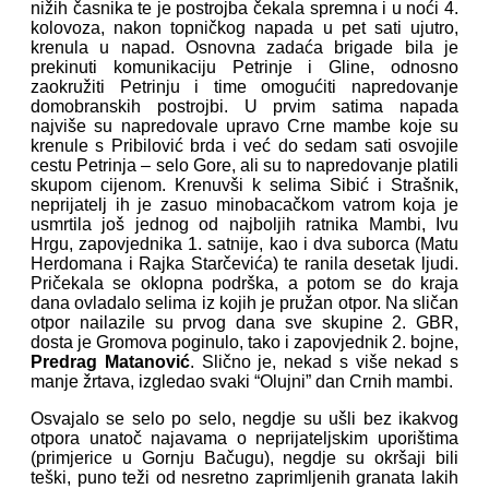
nižih časnika te je postrojba čekala spremna i u noći 4.
kolovoza, nakon topničkog napada u pet sati ujutro,
krenula u napad. Osnovna zadaća brigade bila je
prekinuti komunikaciju Petrinje i Gline, odnosno
zaokružiti Petrinju i time omogućiti napredovanje
domobranskih postrojbi. U prvim satima napada
najviše su napredovale upravo Crne mambe koje su
krenule s Pribilović brda i već do sedam sati osvojile
cestu Petrinja – selo Gore, ali su to napredovanje platili
skupom cijenom. Krenuvši k selima Sibić i Strašnik,
neprijatelj ih je zasuo minobacačkom vatrom koja je
usmrtila još jednog od najboljih ratnika Mambi, Ivu
Hrgu, zapovjednika 1. satnije, kao i dva suborca (Matu
Herdomana i Rajka Starčevića) te ranila desetak ljudi.
Pričekala se oklopna podrška, a potom se do kraja
dana ovladalo selima iz kojih je pružan otpor. Na sličan
otpor nailazile su prvog dana sve skupine 2. GBR,
dosta je Gromova poginulo, tako i zapovjednik 2. bojne,
Predrag Matanović
. Slično je, nekad s više nekad s
manje žrtava, izgledao svaki “Olujni” dan Crnih mambi.
Osvajalo se selo po selo, negdje su ušli bez ikakvog
otpora unatoč najavama o neprijateljskim uporištima
(primjerice u Gornju Bačugu), negdje su okršaji bili
teški, puno teži od nesretno zaprimljenih granata lakih