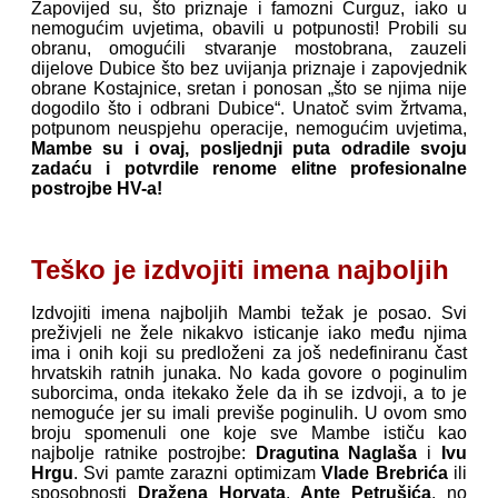
Zapovijed su, što priznaje i famozni Ćurguz, iako u
nemogućim uvjetima, obavili u potpunosti! Probili su
obranu, omogućili stvaranje mostobrana, zauzeli
dijelove Dubice što bez uvijanja priznaje i zapovjednik
obrane Kostajnice, sretan i ponosan „što se njima nije
dogodilo što i odbrani Dubice“. Unatoč svim žrtvama,
potpunom neuspjehu operacije, nemogućim uvjetima,
Mambe su i ovaj, posljednji puta odradile svoju
zadaću i potvrdile renome elitne profesionalne
postrojbe HV-a!
Teško je izdvojiti imena najboljih
Izdvojiti imena najboljih Mambi težak je posao. Svi
preživjeli ne žele nikakvo isticanje iako među njima
ima i onih koji su predloženi za još nedefiniranu čast
hrvatskih ratnih junaka. No kada govore o poginulim
suborcima, onda itekako žele da ih se izdvoji, a to je
nemoguće jer su imali previše poginulih. U ovom smo
broju spomenuli one koje sve Mambe ističu kao
najbolje ratnike postrojbe:
Dragutina Naglaša
i
Ivu
Hrgu
. Svi pamte zarazni optimizam
Vlade Brebrića
ili
sposobnosti
Dražena Horvata
,
Ante Petrušića
, no