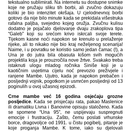
tekstualno sublimirati. Na internetu su dostupne snimke
koje ne pružaju sliku tih borbi, ali zvučno dokazuju
koliki je bio intenzitet okršaja. U cjelodnevnoj borbi
gotovo da nije bilo minute kada se prekidala višestruka
rafalna paljba, svejedno kojeg oružja. Zvučnu kulisu
dodatno je pojačalo djelovanje dvaju zrakoplova tipa
“Galeb” koji su srećom krivo iskrcali svoje terete.
Tijekom kasne noći napokon se krenulo u prelaženje
rijeke, ali to nikako nije bio kraj neželjenog scenarija!
Naime, i u povratku se koristio samo jedan čamac (!), a
Una je do jutra bila obasuta kišom svih mogućih
projektila koja je prouzročila nove žrtve. Svakako treba
istaknuti ulogu mladog ročnika Siniše koji je u
kaotičnim uvjetima cijelu noć prevozio preživjele i
ranjene Mambe. Ujutro, kada je napokon prebačen i
posljednji vojnik, pogotkom je usmrćen posljednji od 13
poginulih u ovoj užasnoj epizodi.
Crne mambe već 16 godina osjećaju grozne
posljedice
. Kada se prisjećaju rata, pakao Maslenice
ili dramatiku Livna i Banovine opisuju staloženo. Kada
se spomene “Una 95”, ne uspijevaju suspregnuti
emocije i frustraciju. Zašto, čemu poslati vrhunske
borce, dragovoljce od 1991. u čistu pogibelj, pitanje je
koje proganja Mambe. K tome, iako su djelovali