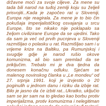
državne moći za svoje ciljeve. Za mene su
tada bili narod na tuđoj zemlji koju su željeli
prisvojiti...Kada je započeo rat u Sloveniji,
Europa nije reagirala. Za mene je to bio čin
pokušaja imperijalističkog osvajanja u srcu
Europe, što se nikako nije poklapalo sa
željom civilizirane Europe da se ujedini. Tako
da sam ja već od prvih pucnjeva u Sloveniji
razmišljao o polasku u rat. Razmišljao sam i u
vrijeme krize na Baltiku, pa Rumunjskoj i
svugdje gdje je narod rušio okove
komunizma, ali bio sam premlad da se
priključim. Trebalo mi je dva tjedna da
donesem konačnu odluku. Sjećam se
malenog novinskog članka u „Le mondeu“ od
27. srpnja 1991. koji je izvjestio o 20
poginulih u jednom danu i riziku da izbije rat.
Bilo je jasno da će izbiti rat...Ukratko, uključio
sam se jer sam na to gledao kao borbu protiv
imperijalizma, protiv komunizma i nelegitiman