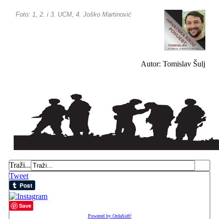
Foto: 1, 2. i 3. UCM, 4. Joško Martinović
Autor: Tomislav Šulj
Traži...
Tweet
Save
Powered by OrdaSoft!