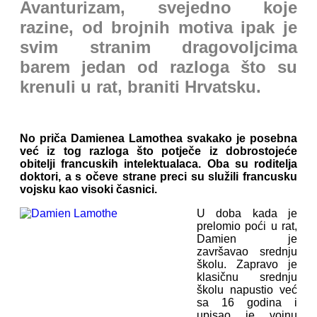
Avanturizam, svejedno koje
razine, od brojnih motiva ipak je
svim stranim dragovoljcima
barem jedan od razloga što su
krenuli u rat, braniti Hrvatsku.
No priča Damienea Lamothea svakako je posebna
već iz tog razloga što potječe iz dobrostojeće
obitelji francuskih intelektualaca. Oba su roditelja
doktori, a s očeve strane preci su služili francusku
vojsku kao visoki časnici.
U doba kada je
prelomio poći u rat,
Damien je
završavao srednju
školu. Zapravo je
klasičnu srednju
školu napustio već
sa 16 godina i
upisao je vojnu