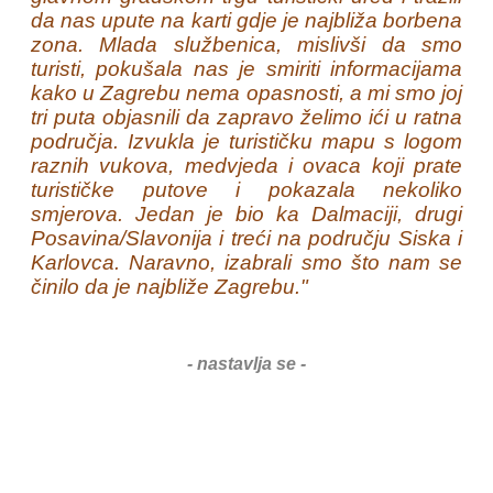
da nas upute na karti gdje je najbliža borbena
zona. Mlada službenica, mislivši da smo
turisti, pokušala nas je smiriti informacijama
kako u Zagrebu nema opasnosti, a mi smo joj
tri puta objasnili da zapravo želimo ići u ratna
područja. Izvukla je turističku mapu s logom
raznih vukova, medvjeda i ovaca koji prate
turističke putove i pokazala nekoliko
smjerova. Jedan je bio ka Dalmaciji, drugi
Posavina/Slavonija i treći na području Siska i
Karlovca. Naravno, izabrali smo što nam se
činilo da je najbliže Zagrebu."
- nastavlja se -
2. dio
3. dio
4. dio
5. dio