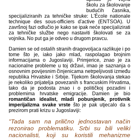
školu za školovanje
budućih časnika,
specijaliziranih za tehničke struke: L'École nationale
technique des sous-officiers d'active (ENTSOA). U
završnoj fazi odlučio je kako se ipak neće specijalizirati
za tehničke službe nego nastaviti školovati se za
vojnika. No put ga je odveo u drugom pravcu.
Damien se od ostalih stranih dragovoljaca razlikuje i po
tome što je, iako jako mlad, raspolagao brojnim
informacijama o Jugoslaviji. Primjerice, znao je za
nacionalne probleme u toj državi, imao je saznanja o
osnovnim povijesnim činjenicama netrpeljivosti između
republika Hrvatske i Srbije. Tijekom školovanja stekao
je nekoliko prijatelja povezanih s francuskim Hrvatima,
tako da je podosta znao i o političkoj pozadini i
problemima hrvatske emigracije. Damien je bio
romantičan idealist, mladi pobunjenik, protivnik
imperijalizma svake vrste
što je pak utjecalo da s
prezirom prati krizu u Jugoslaviji:
"Tada sam na prilično jednostavan način
rezonirao problematiku. Srbi su bili veliki
nacionalisti, koji su koristili mehanizme