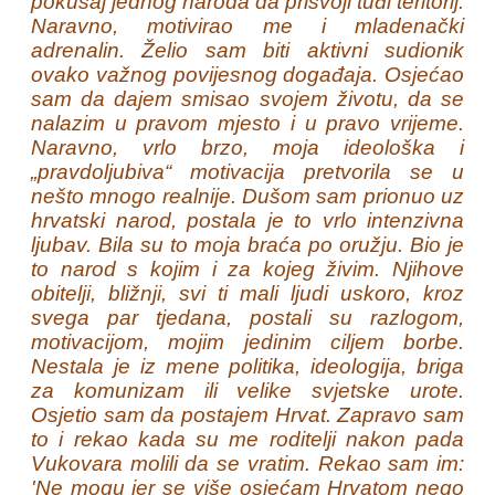
pokušaj jednog naroda da prisvoji tuđi teritorij.
Naravno, motivirao me i mladenački
adrenalin. Želio sam biti aktivni sudionik
ovako važnog povijesnog događaja. Osjećao
sam da dajem smisao svojem životu, da se
nalazim u pravom mjesto i u pravo vrijeme.
Naravno, vrlo brzo, moja ideološka i
„pravdoljubiva“ motivacija pretvorila se u
nešto mnogo realnije. Dušom sam prionuo uz
hrvatski narod, postala je to vrlo intenzivna
ljubav. Bila su to moja braća po oružju. Bio je
to narod s kojim i za kojeg živim. Njihove
obitelji, bližnji, svi ti mali ljudi uskoro, kroz
svega par tjedana, postali su razlogom,
motivacijom, mojim jedinim ciljem borbe.
Nestala je iz mene politika, ideologija, briga
za komunizam ili velike svjetske urote.
Osjetio sam da postajem Hrvat. Zapravo sam
to i rekao kada su me roditelji nakon pada
Vukovara molili da se vratim. Rekao sam im:
'Ne mogu jer se više osjećam Hrvatom nego