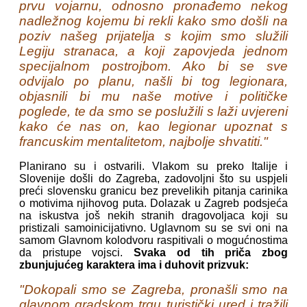
prvu vojarnu, odnosno pronađemo nekog
nadležnog kojemu bi rekli kako smo došli na
poziv našeg prijatelja s kojim smo služili
Legiju stranaca, a koji zapovjeda jednom
specijalnom postrojbom. Ako bi se sve
odvijalo po planu, našli bi tog legionara,
objasnili bi mu naše motive i političke
poglede, te da smo se poslužili s laži uvjereni
kako će nas on, kao legionar upoznat s
francuskim mentalitetom, najbolje shvatiti."
Planirano su i ostvarili. Vlakom su preko Italije i
Slovenije došli do Zagreba, zadovoljni što su uspjeli
preći slovensku granicu bez prevelikih pitanja carinika
o motivima njihovog puta. Dolazak u Zagreb podsjeća
na iskustva još nekih stranih dragovoljaca koji su
pristizali samoinicijativno. Uglavnom su se svi oni na
samom Glavnom kolodvoru raspitivali o mogućnostima
da pristupe vojsci.
Svaka od tih priča zbog
zbunjujućeg karaktera ima i duhovit prizvuk:
"Dokopali smo se Zagreba, pronašli smo na
glavnom gradskom trgu turistički ured i tražili