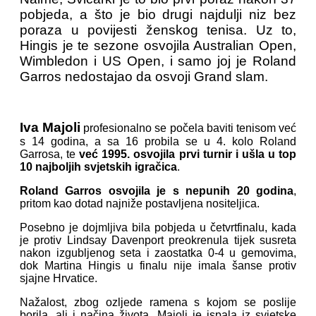
pobjeda, a što je bio drugi najdulji niz bez
poraza u povijesti ženskog tenisa. Uz to,
Hingis je te sezone osvojila Australian Open,
Wimbledon i US Open, i samo joj je Roland
Garros nedostajao da osvoji Grand slam.
Iva Majoli
profesionalno se počela baviti tenisom već
s 14 godina, a sa 16 probila se u 4. kolo Roland
Garrosa, te
već 1995. osvojila prvi turnir i ušla u top
10 najboljih svjetskih igračica
.
Roland Garros osvojila je s nepunih 20 godina
,
pritom kao dotad najniže postavljena nositeljica.
Posebno je dojmljiva bila pobjeda u četvrtfinalu, kada
je protiv Lindsay Davenport preokrenula tijek susreta
nakon izgubljenog seta i zaostatka 0-4 u gemovima,
dok Martina Hingis u finalu nije imala šanse protiv
sjajne Hrvatice.
Nažalost, zbog ozljede ramena s kojom se poslije
borila, ali i načina života, Majoli je ispala iz svjetske