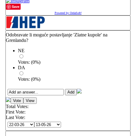
Save
Powered by OrdaSoft!
Odobravate li moguće postavljanje 'Zlatne kupole' na
Grenlandu?
NE
Votes:
(
0
%)
DA
Votes:
(
0
%)
Total Votes:
First Vote:
Last Vote: