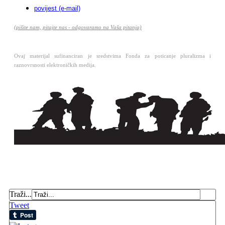
povijest (e-mail)
(pišite nam, pitajte nas - odgovaramo na Vaša pitanja)
Ovaj materijal sufinanciran je sredstvima Fonda za poticanje pluralizma i
raznovrsnosti elektroničkih medija.
Traži...
Tweet