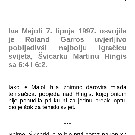
Iva Majoli 7. lipnja 1997. osvojila
je Roland Garros uvjerljivo
pobijedivši najbolju igračicu
svijeta, Švicarku Martinu Hingis
sa 6:4 i 6:2.
Iako je Majoli bila iznimno darovita mlada
tenisačica, pobjeda nad Hingis, kojoj pritom
nije ponudila priliku ni za jednu break loptu,
bio je šok za teniski svijet.
...
Naime, Švicarki je to bio prvi poraz nakon 37