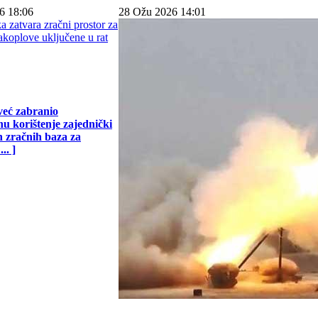
6 18:06
28 Ožu 2026 14:01
već zabranio
u korištenje zajednički
h zračnih baza za
.. ]