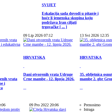
SVIJET
Eskalacija sada dovodi u pitanje i
hoće li jemenska skupina koju
podržava Iran ciljati
trgovačke [ ... ]
09 Lip 2026 07:12
13 Svi 2026 12:35
HRVATSKA
HRVATSKA
Dani otvorenih vrata Udruge
35. obljetnica osn
enih vrata
Crne mambe - 12. lipnja 2026.
mambe 2. gbr Gro
e i
ca
0:06
09 Pro 2022 20:06
Prenosimo
Istraga