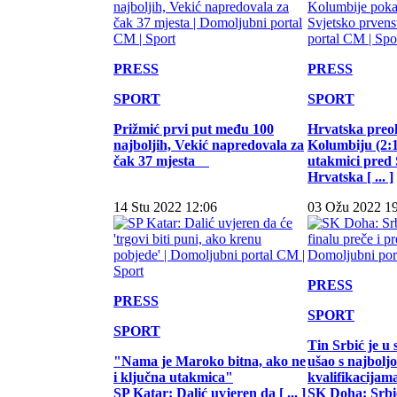
PRESS
PRESS
SPORT
SPORT
Prižmić prvi put među 100
Hrvatska preo
najboljih, Vekić napredovala za
Kolumbiju (2:1)
čak 37 mjesta
utakmici pred
Hrvatska [ ... ]
14 Stu 2022 12:06
03 Ožu 2022 1
PRESS
PRESS
SPORT
SPORT
Tin Srbić je u 
"Nama je Maroko bitna, ako ne
ušao s najbol
i ključna utakmica"
kvalifikacijam
SP Katar: Dalić uvjeren da [ ... ]
SK Doha: Srbić 