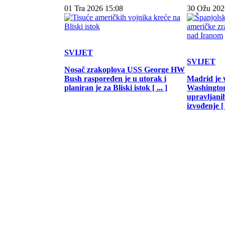
01 Tra 2026 15:08
30 Ožu 202
SVIJET
SVIJET
Nosač zrakoplova USS George HW
Bush raspoređen je u utorak i
Madrid je 
planiran je za Bliski istok [ ... ]
Washington
upravljani
izvođenje [ .