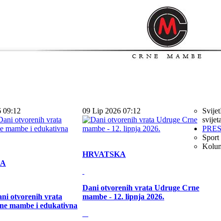
6 09:12
09 Lip 2026 07:12
Svijet
svijet
PRE
Sport
Kolu
HRVATSKA
KA
Dani otvorenih vrata Udruge Crne
ni otvorenih vrata
mambe - 12. lipnja 2026.
ne mambe i edukativna