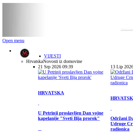
Open menu
VIJESTI
Hrvatska
Novosti iz domovine
21 Srp 2026 09:39
13 Lip 202
HRVATSKA
HRVATS
U Petrinji proslavljen Dan vojne
kapelanije "Sveti Ilija prorok"
Održani Da
Udruge Cr
radionica