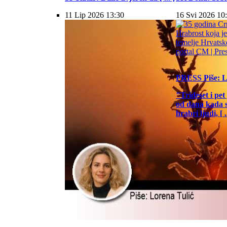
11 Lip 2026 13:30
16 Svi 2026 10
PRESS
Piše: 
"Trideset i pet
od dana kada s
hrabri ljudi, [ ..