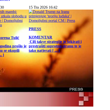
:30
15 Tra 2026 16:42
PRESS
KOMENTAR
Lorena Tulić
Cilj takve strategije je šokirati i
 godina prošlo je
prestrašiti suprotnu stranu te je
u se okupili
tako natjerati [ ... ]
. ]