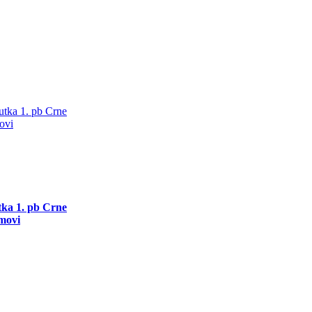
utka 1. pb Crne
movi