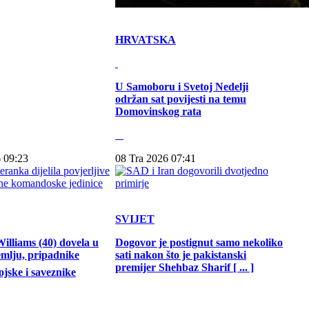
HRVATSKA
U Samoboru i Svetoj Nedelji
održan sat povijesti na temu
Domovinskog rata
 09:23
08 Tra 2026 07:41
SVIJET
illiams (40) dovela u
Dogovor je postignut samo nekoliko
emlju, pripadnike
sati nakon što je pakistanski
premijer Shehbaz Sharif [ ... ]
jske i saveznike