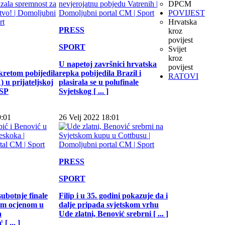
DPCM
POVIJEST
Hrvatska
PRESS
kroz
povijest
SPORT
Svijet
kroz
U napetoj završnici hrvatska
povijest
kretom pobijedila
repka pobijedila Brazil i
RATOVI
 u prijateljskoj
plasirala se u polufinale
 SP
Svjetskog [ ... ]
9:01
26 Velj 2022 18:01
PRESS
SPORT
subotnje finale
Filip i u 35. godini pokazuje da i
jom ocjenom u
dalje pripada svjetskom vrhu
a
Ude zlatni, Benović srebrni [ ... ]
[ ... ]