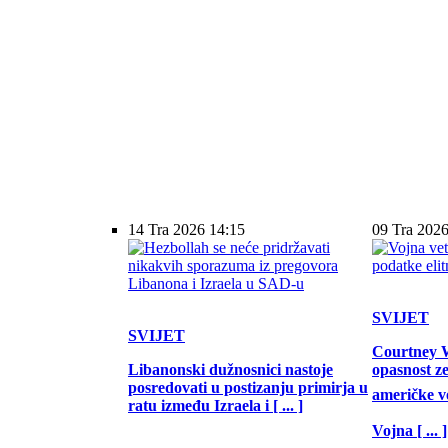
14 Tra 2026 14:15
09 Tra 2026
SVIJET
SVIJET
Courtney W
Libanonski dužnosnici nastoje
opasnost z
posredovati u postizanju primirja u
američke vo
ratu između Izraela i [ ... ]
Vojna [ ... ]