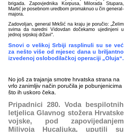
brigada. Zapovjednika Korpusa, Milorada Stupara,
Martić je posebnom uredbom promaknuo u čin general-
majora.
Zadovoljan, general Mrkšić na kraju je poručio: „Želim
svima da naredni Vidovdan dočekamo ujedinjeni u
jednoj srpskoj državi“.
Snovi o velikoj Srbiji rasplinuli su se već
za nešto više od mjesec dana u briljantno
izvedenoj oslobodilačkoj operaciji „Oluja“.
No još za trajanja smotre hrvatska strana na
vrlo zanimljiv način poručila je pobunjenicima
što ih uskoro čeka.
Pripadnici 280. Voda bespilotnih
letjelica Glavnog stožera Hrvatske
vojske, pod zapovijedanjem
Milivoja Hucaljuka, uputili su