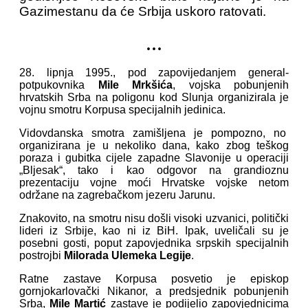
Gazimestanu da će Srbija uskoro ratovati.
...
28. lipnja 1995., pod zapovijedanjem general-
potpukovnika
Mile Mrkšića
, vojska pobunjenih
hrvatskih Srba na poligonu kod Slunja organizirala je
vojnu smotru Korpusa specijalnih jedinica.
Vidovdanska smotra zamišljena je pompozno, no
organizirana je u nekoliko dana, kako zbog teškog
poraza i gubitka cijele zapadne Slavonije u operaciji
„Bljesak“, tako i kao odgovor na grandioznu
prezentaciju vojne moći Hrvatske vojske netom
održane na zagrebačkom jezeru Jarunu.
Znakovito, na smotru nisu došli visoki uzvanici, politički
lideri iz Srbije, kao ni iz BiH.
Ipak, uveličali su je
posebni gosti, poput zapovjednika srpskih specijalnih
postrojbi
Milorada Ulemeka Legije
.
Ratne zastave Korpusa posvetio je episkop
gornjokarlovački Nikanor, a predsjednik pobunjenih
Srba,
Mile Martić
zastave je podijelio zapovjednicima