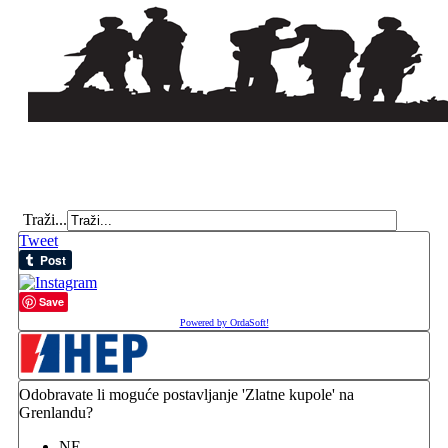
Traži...
Tweet
Save
Powered by OrdaSoft!
Odobravate li moguće postavljanje 'Zlatne kupole' na
Grenlandu?
NE