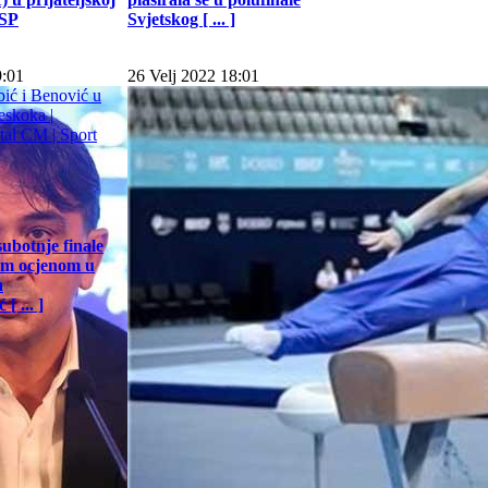
 SP
Svjetskog [ ... ]
9:01
26 Velj 2022 18:01
subotnje finale
jom ocjenom u
a
[ ... ]