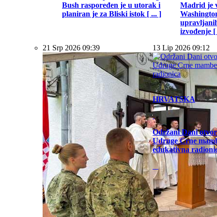
Bush raspoređen je u utorak i
Madrid je 
planiran je za Bliski istok [ ... ]
Washington
upravljani
izvođenje [ .
21 Srp 2026 09:39
13 Lip 2026 09:12
HRVATSKA
Održani Dani otvor
Udruge Crne mamb
edukativna radioni