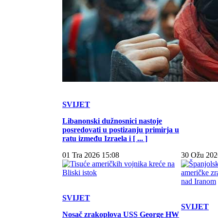
SVIJET
Libanonski dužnosnici nastoje
posredovati u postizanju primirja u
ratu između Izraela i [ ... ]
01 Tra 2026 15:08
30 Ožu 202
SVIJET
SVIJET
Nosač zrakoplova USS George HW