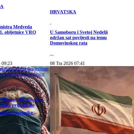
KA
HRVATSKA
inistra Medveda
. obljetnice VRO
U Samoboru i Svetoj Nedelji
održan sat povijesti na temu
Domovinskog rata
 09:23
08 Tra 2026 07:41
illiams (40) dovela u
emlju, pripadnike
jske i saveznike