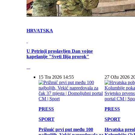
HRVATSKA
U Petrinji proslavljen Dan vojne
kapelanije "Sveti Ilija prorok"
15 Tra 2026 14:55
27 Ožu 2026 2
PRESS
PRESS
SPORT
SPORT
Prižmić prvi put među 100
Hrvatska preo
najboljih, Vekić napredovala za
Kolumbiju (2:1)