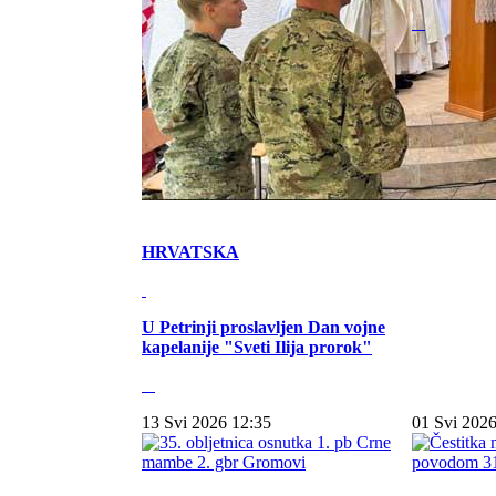
HRVATSKA
U Petrinji proslavljen Dan vojne
kapelanije "Sveti Ilija prorok"
13 Svi 2026 12:35
01 Svi 2026