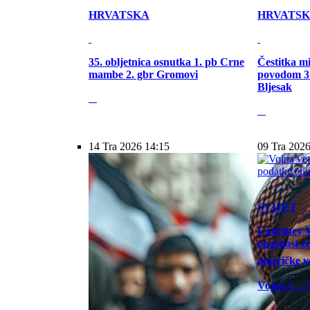
HRVATSKA
HRVATS
35. obljetnica osnutka 1. pb Crne
Čestitka m
mambe 2. gbr Gromovi
povodom 31
Bljesak
14 Tra 2026 14:15
09 Tra 2026
SVIJET
Courtney W
opasnost z
američke vo
Vojna [ ... ]