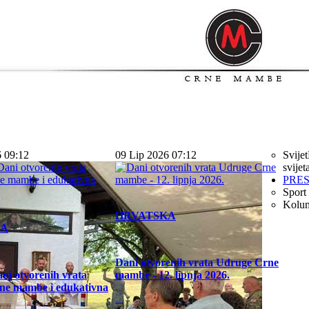
6 09:12
09 Lip 2026 07:12
Svijet
svijet
PRE
Sport
Kolu
HRVATSKA
KA
Dani otvorenih vrata Udruge Crne
ni otvorenih vrata
mambe - 12. lipnja 2026.
ne mambe i edukativna