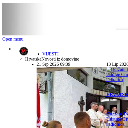
Open menu
VIJESTI
Hrvatska
Novosti iz domovine
21 Srp 2026 09:39
13 Lip 202
HRVATS
Održani Da
Udruge Cr
radionica