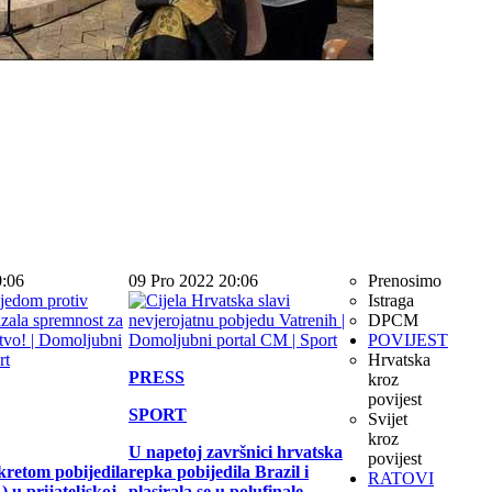
0:06
09 Pro 2022 20:06
Prenosimo
Istraga
DPCM
POVIJEST
Hrvatska
PRESS
kroz
povijest
SPORT
Svijet
kroz
U napetoj završnici hrvatska
povijest
kretom pobijedila
repka pobijedila Brazil i
RATOVI
 u prijateljskoj
plasirala se u polufinale