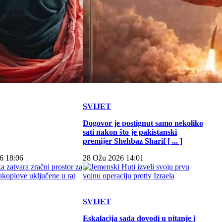
SVIJET
Dogovor je postignut samo nekoliko
sati nakon što je pakistanski
premijer Shehbaz Sharif [ ... ]
6 18:06
28 Ožu 2026 14:01
SVIJET
Eskalacija sada dovodi u pitanje i