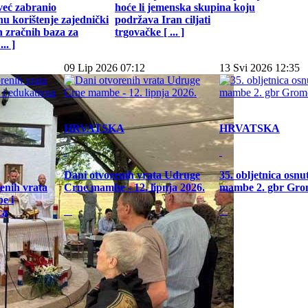
već zabranio
hoće li jemenska skupina koju
u korištenje zajednički
podržava Iran ciljati
h zračnih baza za
trgovačke [ ... ]
.. ]
09 Lip 2026 07:12
13 Svi 2026 12:35
HRVATSKA
HRVATSKA
Dani otvorenih vrata Udruge
35. obljetnica osn
enih vrata
Crne mambe - 12. lipnja 2026.
mambe 2. gbr Gro
e i
ca