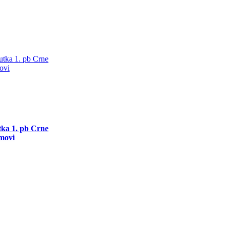
utka 1. pb Crne
movi