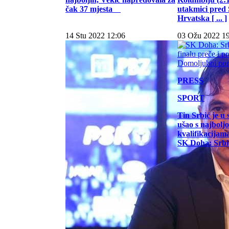
čak 37 mjesta
utakmici pred
Hrvatska [ ... ]
14 Stu 2022 12:06
03 Ožu 2022 1
PRESS
SPORT
Tin Srbić je u 
ušao s najbol
kvalifikacijam
SK Doha: Srbić 