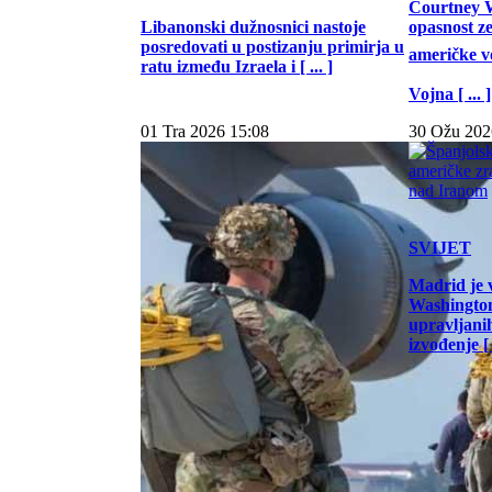
Courtney W
Libanonski dužnosnici nastoje
opasnost z
posredovati u postizanju primirja u
američke vo
ratu između Izraela i [ ... ]
Vojna [ ... ]
01 Tra 2026 15:08
30 Ožu 202
SVIJET
Madrid je 
Washington
upravljani
izvođenje [ .