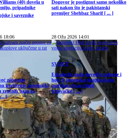
illiams (40) dovela u
Dogovor je postignut samo nekoliko
emlju, pripadnike
sati nakon što je pakistanski
premijer Shehbaz Sharif [ ... ]
jske i saveznike
6 18:06
28 Ožu 2026 14:01
SVIJET
Eskalacija sada dovodi u pitanje i
već zabranio
hoće li jemenska skupina koju
u korištenje zajednički
podržava Iran ciljati
h zračnih baza za
trgovačke [ ... ]
.. ]