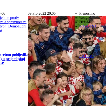
0:06
09 Pro 2022 20:06
Prenosimo
Istraga
DPCM
POVIJEST
Hrvatska
kroz
povijest
Svijet
kroz
povijest
kretom pobijedila
RATOVI
 u prijateljskoj
 SP