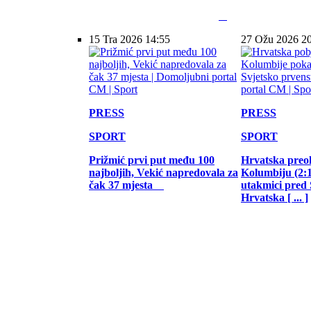
15 Tra 2026 14:55
27 Ožu 2026 2
PRESS
PRESS
SPORT
SPORT
Prižmić prvi put među 100
Hrvatska preo
najboljih, Vekić napredovala za
Kolumbiju (2:1)
čak 37 mjesta
utakmici pred
Hrvatska [ ... ]