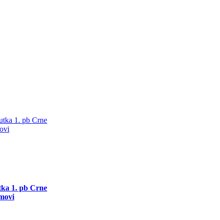
utka 1. pb Crne
movi