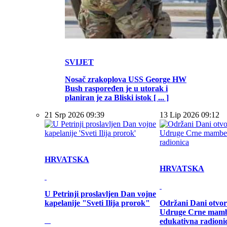
SVIJET
Nosač zrakoplova USS George HW
Bush raspoređen je u utorak i
planiran je za Bliski istok [ ... ]
21 Srp 2026 09:39
13 Lip 2026 09:12
HRVATSKA
HRVATSKA
U Petrinji proslavljen Dan vojne
kapelanije "Sveti Ilija prorok"
Održani Dani otvor
Udruge Crne mamb
edukativna radioni