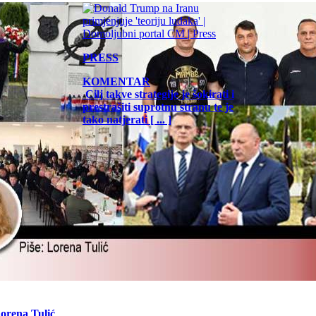
PRESS
KOMENTAR
Cilj takve strategije je šokirati i
prestrašiti suprotnu stranu te je
tako natjerati [ ... ]
Lorena Tulić