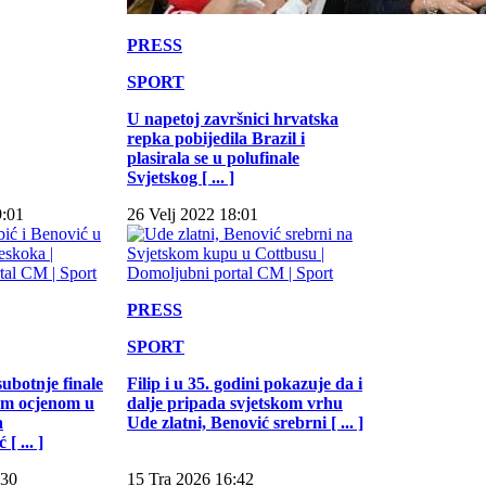
PRESS
SPORT
U napetoj završnici hrvatska
repka pobijedila Brazil i
plasirala se u polufinale
Svjetskog [ ... ]
9:01
26 Velj 2022 18:01
PRESS
SPORT
subotnje finale
Filip i u 35. godini pokazuje da i
jom ocjenom u
dalje pripada svjetskom vrhu
a
Ude zlatni, Benović srebrni [ ... ]
[ ... ]
:30
15 Tra 2026 16:42