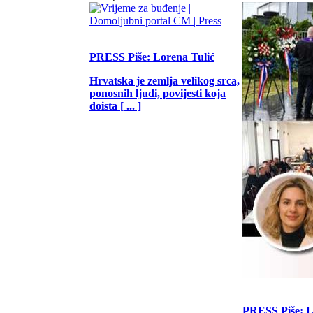
PRESS
Piše: Lorena Tulić
Hrvatska je zemlja velikog srca,
ponosnih ljudi, povijesti koja
doista [ ... ]
PRESS
Piše: 