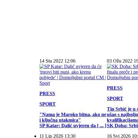
14 Stu 2022 12:06
03 Ožu 2022 1
PRESS
PRESS
SPORT
SPORT
Tin Srbić je u 
"Nama je Maroko bitna, ako ne
ušao s najbol
i ključna utakmica"
kvalifikacijam
SP Katar: Dalić uvjeren da [ ... ]
SK Doha: Srbić 
11 Lip 2026 13:30
16 Svi 2026 10