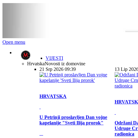
Open menu
VIJESTI
Hrvatska
Novosti iz domovine
21 Srp 2026 09:39
13 Lip 202
HRVATSKA
HRVATS
U Petrinji proslavljen Dan vojne
kapelanije "Sveti Ilija prorok"
Održani Da
Udruge Cr
radionica