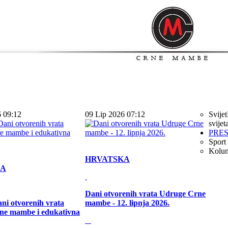
6 09:12
09 Lip 2026 07:12
Svijet
svijet
PRE
Sport
Kolu
HRVATSKA
KA
Dani otvorenih vrata Udruge Crne
ni otvorenih vrata
mambe - 12. lipnja 2026.
ne mambe i edukativna