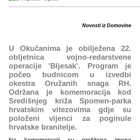
Novosti iz Domovine
U Okučanima je obilježena 22.
obljetnica vojno-redarstvene
operacije 'Bljesak'. Program je
počeo budnicom u izvedbi
okestra Oružanih snaga RH.
Održana je komemoracija kod
Središnjeg križa Spomen-parka
hrvatskim vitezovima gdje su
položeni vijenci za poginule
hrvatske branitelje.
Na komemoraciji su pročitana imena