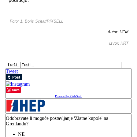
području.
Foto: 1. Boris Scitar/PIXSELL
Autor: UCM
Izvor: HRT
Traži...
Tweet
Save
Powered by OrdaSoft!
Odobravate li moguće postavljanje 'Zlatne kupole' na
Grenlandu?
NE