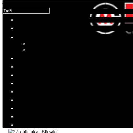
Traži...
Korisnička ocjena:
5
/
5
Molimo ocijenite
Vijesti iz domovine
Ponedjeljak, 01 Svibanj 2017 13:58
Hitovi: 3323
U samo 31 sat oslobođeno 500
četvornih kilometara
Obilježena 22. obljetnica
VRO "Bljesak"