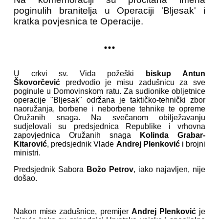
poginulih branitelja u Operaciji 'Bljesak' i
kratka povjesnica te Operacije.
...
U crkvi sv. Vida požeški
biskup Antun
Škovorčević
predvodio je misu zadušnicu za sve
poginule u Domovinskom ratu. Za sudionike obljetnice
operacije "Bljesak" održana je taktičko-tehnički zbor
naoružanja, borbene i neborbene tehnike te opreme
Oružanih snaga. Na svečanom obilježavanju
sudjelovali su predsjednica Republike i vrhovna
zapovjednica Oružanih snaga
Kolinda Grabar-
Kitarović
, predsjednik Vlade
Andrej Plenković
i brojni
ministri.
Predsjednik Sabora
Božo Petrov
, iako najavljen, nije
došao.
Nakon mise zadušnice, premijer
Andrej Plenković
je