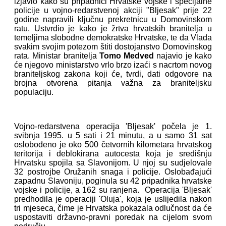
izjavio kako su pripadnici Hrvatske vojske i specijalne
policije u vojno-redarstvenoj akciji "Bljesak" prije 22
godine napravili ključnu prekretnicu u Domovinskom
ratu. Ustvrdio je kako je žrtva hrvatskih branitelja u
temeljima slobodne demokratske Hrvatske, te da Vlada
svakim svojim potezom štiti dostojanstvo Domovinskog
rata. Ministar branitelja
Tomo Medved
najavio je kako
će njegovo ministarstvo vrlo brzo izaći s nacrtom novog
braniteljskog zakona koji će, tvrdi, dati odgovore na
brojna otvorena pitanja važna za braniteljsku
populaciju.
Vojno-redarstvena operacija 'Bljesak' počela je 1.
svibnja 1995. u 5 sati i 21 minutu, a u samo 31 sat
oslobođeno je oko 500 četvornih kilometara hrvatskog
teritorija i deblokirana autocesta koja je središnju
Hrvatsku spojila sa Slavonijom. U njoj su sudjelovale
32 postrojbe Oružanih snaga i policije. Oslobađajući
zapadnu Slavoniju, poginula su 42 pripadnika hrvatske
vojske i policije, a 162 su ranjena. Operacija 'Bljesak'
predhodila je operaciji 'Oluja', koja je uslijedila nakon
tri mjeseca, čime je Hrvatska pokazala odlučnost da će
uspostaviti državno-pravni poredak na cijelom svom