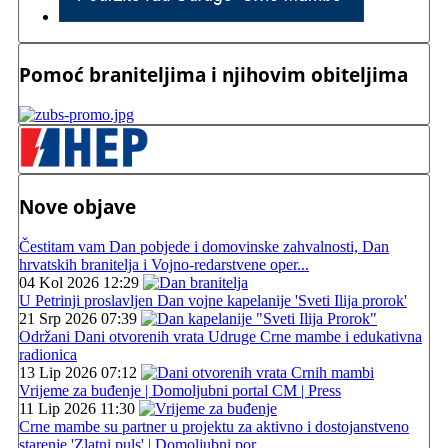
Pomoć braniteljima i njihovim obiteljima
Nove objave
Čestitam vam Dan pobjede i domovinske zahvalnosti, Dan
hrvatskih branitelja i Vojno-redarstvene oper...
04 Kol 2026 12:29
U Petrinji proslavljen Dan vojne kapelanije 'Sveti Ilija prorok'
21 Srp 2026 07:39
Održani Dani otvorenih vrata Udruge Crne mambe i edukativna
radionica
13 Lip 2026 07:12
Vrijeme za buđenje | Domoljubni portal CM | Press
11 Lip 2026 11:30
Crne mambe su partner u projektu za aktivno i dostojanstveno
starenje 'Zlatni puls' | Domoljubni por...