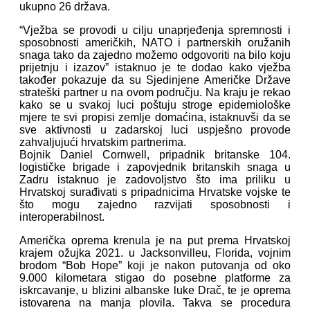
ukupno 26 država.
“Vježba se provodi u cilju unaprjeđenja spremnosti i
sposobnosti američkih, NATO i partnerskih oružanih
snaga tako da zajedno možemo odgovoriti na bilo koju
prijetnju i izazov” istaknuo je te dodao kako vježba
također pokazuje da su Sjedinjene Američke Države
strateški partner u na ovom području. Na kraju je rekao
kako se u svakoj luci poštuju stroge epidemiološke
mjere te svi propisi zemlje domaćina, istaknuvši da se
sve aktivnosti u zadarskoj luci uspješno provode
zahvaljujući hrvatskim partnerima.
Bojnik Daniel Cornwell, pripadnik britanske 104.
logističke brigade i zapovjednik britanskih snaga u
Zadru istaknuo je zadovoljstvo što ima priliku u
Hrvatskoj surađivati s pripadnicima Hrvatske vojske te
što mogu zajedno razvijati sposobnosti i
interoperabilnost.
Američka oprema krenula je na put prema Hrvatskoj
krajem ožujka 2021. u Jacksonvilleu, Florida, vojnim
brodom “Bob Hope” koji je nakon putovanja od oko
9.000 kilometara stigao do posebne platforme za
iskrcavanje, u blizini albanske luke Drač, te je oprema
istovarena na manja plovila. Takva se procedura