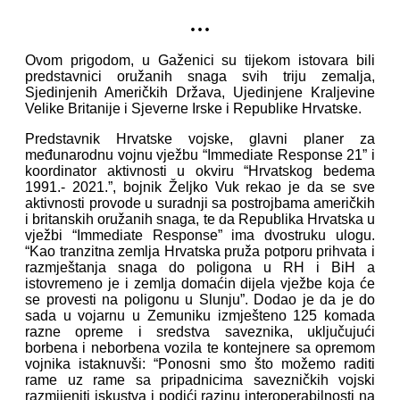
...
Ovom prigodom, u Gaženici su tijekom istovara bili
predstavnici oružanih snaga svih triju zemalja,
Sjedinjenih Američkih Država, Ujedinjene Kraljevine
Velike Britanije i Sjeverne Irske i Republike Hrvatske.
Predstavnik Hrvatske vojske, glavni planer za
međunarodnu vojnu vježbu “Immediate Response 21” i
koordinator aktivnosti u okviru “Hrvatskog bedema
1991.- 2021.”, bojnik Željko Vuk rekao je da se sve
aktivnosti provode u suradnji sa postrojbama američkih
i britanskih oružanih snaga, te da Republika Hrvatska u
vježbi “Immediate Response” ima dvostruku ulogu.
“Kao tranzitna zemlja Hrvatska pruža potporu prihvata i
razmještanja snaga do poligona u RH i BiH a
istovremeno je i zemlja domaćin dijela vježbe koja će
se provesti na poligonu u Slunju”. Dodao je da je do
sada u vojarnu u Zemuniku izmješteno 125 komada
razne opreme i sredstva saveznika, uključujući
borbena i neborbena vozila te kontejnere sa opremom
vojnika istaknuvši: “Ponosni smo što možemo raditi
rame uz rame sa pripadnicima savezničkih vojski
razmijeniti iskustva i podići razinu interoperabilnosti na