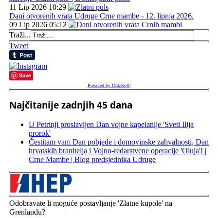
11 Lip 2026 10:29
Dani otvorenih vrata Udruge Crne mambe - 12. lipnja 2026.
09 Lip 2026 05:12
Traži...
Tweet
Save
Powered by OrdaSoft!
Najčitanije zadnjih 45 dana
U Petrinji proslavljen Dan vojne kapelanije 'Sveti Ilija
prorok'
Čestitam vam Dan pobjede i domovinske zahvalnosti, Dan
hrvatskih branitelja i Vojno-redarstvene operacije 'Oluja'! |
Crne Mambe | Blog predsjednika Udruge
Odobravate li moguće postavljanje 'Zlatne kupole' na
Grenlandu?