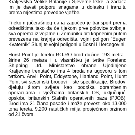
Kraljevstva Velike Britanije i Sjeverne Irske, a zadaća
im je davati potporu snagama u dolasku i tranzitu
prema mjestima provedbe vježbe.
Tijekom jučerašnjeg dana započeo je transport prema
odredištima tako da će tijekom prve polovice svibnja,
sva oprema iz vojarne u Zemuniku biti kopnenim putem
prevezena na krajnja odredišta, vojni poligon “Eugen
Kvaternik” Slunj te vojni poligoni u Bosni i Hercegovini.
Hurst Point je teretni RO-RO brod dužine 193 metra i
širine 26 metara i u vlasništvu je tvrtke Foreland
Shipping Ltd. Ministarstvo obrane Ujedinjene
Kraljevine trenutačno ima 4 broda na ugovoru s tom
tvrtkom. Anvil Point, Eddystone, Hartland Point, Hurst
Point svi sestrinski brodovi i iste specifikacije. Brodovi
djeluju širom svijeta kao podrška obrambenim
operacijama i vježbama britanskih OS, uključujući
opskrbu britanskih Stalnih operativnih baza (PJOB).
Brod ima 21 člana posade i može prevesti oko 13.000
tona tereta, 9.200 nautičkih milja prosječnom brzinom
od 21 čvora.