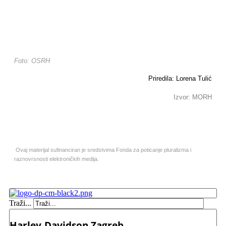
Foto: OSRH
Priredila: Lorena Tulić
Izvor: MORH
Ovaj materijal sufinanciran je sredstvima Fonda za poticanje pluralizma i
raznovrsnosti elektroničkih medija.
Traži...
Harley-Davidson Zagreb