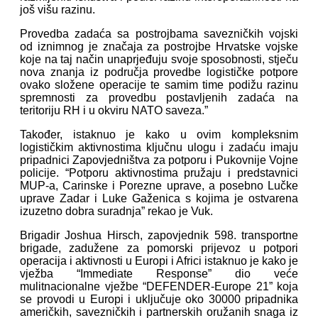
još višu razinu.
Provedba zadaća sa postrojbama savezničkih vojski
od iznimnog je značaja za postrojbe Hrvatske vojske
koje na taj način unaprjeđuju svoje sposobnosti, stječu
nova znanja iz područja provedbe logističke potpore
ovako složene operacije te samim time podižu razinu
spremnosti za provedbu postavljenih zadaća na
teritoriju RH i u okviru NATO saveza.”
Također, istaknuo je kako u ovim kompleksnim
logističkim aktivnostima ključnu ulogu i zadaću imaju
pripadnici Zapovjedništva za potporu i Pukovnije Vojne
policije. “Potporu aktivnostima pružaju i predstavnici
MUP-a, Carinske i Porezne uprave, a posebno Lučke
uprave Zadar i Luke Gaženica s kojima je ostvarena
izuzetno dobra suradnja” rekao je Vuk.
Brigadir Joshua Hirsch, zapovjednik 598. transportne
brigade, zadužene za pomorski prijevoz u potpori
operacija i aktivnosti u Europi i Africi istaknuo je kako je
vježba “Immediate Response” dio veće
mulitnacionalne vježbe “DEFENDER-Europe 21” koja
se provodi u Europi i uključuje oko 30000 pripadnika
američkih, savezničkih i partnerskih oružanih snaga iz