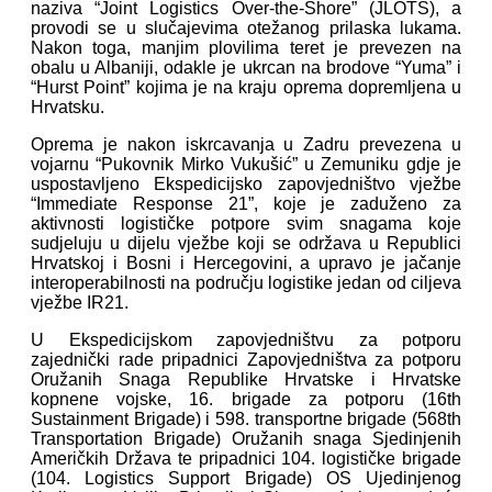
naziva “Joint Logistics Over-the-Shore” (JLOTS), a
provodi se u slučajevima otežanog prilaska lukama.
Nakon toga, manjim plovilima teret je prevezen na
obalu u Albaniji, odakle je ukrcan na brodove “Yuma” i
“Hurst Point” kojima je na kraju oprema dopremljena u
Hrvatsku.
Oprema je nakon iskrcavanja u Zadru prevezena u
vojarnu “Pukovnik Mirko Vukušić” u Zemuniku gdje je
uspostavljeno Ekspedicijsko zapovjedništvo vježbe
“Immediate Response 21”, koje je zaduženo za
aktivnosti logističke potpore svim snagama koje
sudjeluju u dijelu vježbe koji se održava u Republici
Hrvatskoj i Bosni i Hercegovini, a upravo je jačanje
interoperabilnosti na području logistike jedan od ciljeva
vježbe IR21.
U Ekspedicijskom zapovjedništvu za potporu
zajednički rade pripadnici Zapovjedništva za potporu
Oružanih Snaga Republike Hrvatske i Hrvatske
kopnene vojske, 16. brigade za potporu (16th
Sustainment Brigade) i 598. transportne brigade (568th
Transportation Brigade) Oružanih snaga Sjedinjenih
Američkih Država te pripadnici 104. logističke brigade
(104. Logistics Support Brigade) OS Ujedinjenog