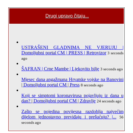
Drugi upravo čitaju...
USTRAŠENI GLADNIMA NE VJERUJU |
Domoljubni portal CM | PRESS | Retrovizor
3 seconds
ago
ŠAFRAN | Crne Mambe | Ljekovito bilje
3 seconds ago
Mjesec dana angažmana Hrvatske vojske na Banovini
| Domoljubni portal CM | Press
8 seconds ago
Koji se simptomi koronavirusa pojavljuju iz dana u
dan? | Domoljubni portal CM | Zdravlje
24 seconds ago
Zašto se pojedina povijesna razdoblja najvećim
dijelom jednostavno previđaju i prešućuju? |...
56
seconds ago