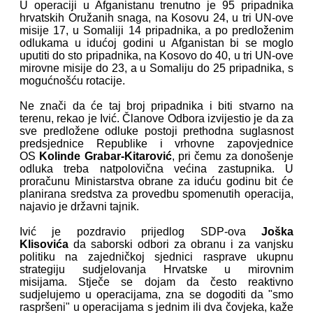
U operaciji u Afganistanu trenutno je 95 pripadnika
hrvatskih Oružanih snaga, na Kosovu 24, u tri UN-ove
misije 17, u Somaliji 14 pripadnika, a po predloženim
odlukama u idućoj godini u Afganistan bi se moglo
uputiti do sto pripadnika, na Kosovo do 40, u tri UN-ove
mirovne misije do 23, a u Somaliju do 25 pripadnika, s
mogućnošću rotacije.
Ne znači da će taj broj pripadnika i biti stvarno na
terenu, rekao je Ivić. Članove Odbora izvijestio je da za
sve predložene odluke postoji prethodna suglasnost
predsjednice Republike i vrhovne zapovjednice
OS
Kolinde Grabar-Kitarović
, pri čemu za donošenje
odluka treba natpolovična većina zastupnika. U
proračunu Ministarstva obrane za iduću godinu bit će
planirana sredstva za provedbu spomenutih operacija,
najavio je državni tajnik.
Ivić je pozdravio prijedlog SDP-ova
Joška
Klisovića
da saborski odbori za obranu i za vanjsku
politiku na zajedničkoj sjednici rasprave ukupnu
strategiju sudjelovanja Hrvatske u mirovnim
misijama. Stječe se dojam da često reaktivno
sudjelujemo u operacijama, zna se dogoditi da "smo
raspršeni" u operacijama s jednim ili dva čovjeka, kaže