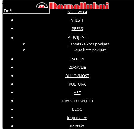
Traži...
Naslovnica
VIJESTI
PRESS
Molimo ocijenite
POVIJEST
Hrvatska kroz povijest
Vijesti iz domovine
Svijet kroz povijest
Petak, 25 Studeni 2016 12:10
Hitovi: 3681
RATOVI
ZDRAVLJE
DUHOVNOST
Pod patronatom NATO saveza
KULTURA
Hrvatski vojnici i dalje u šest
ART
mirovnih misija
HRVATI U SVIJETU
BLOG
Impressum
Kontakt