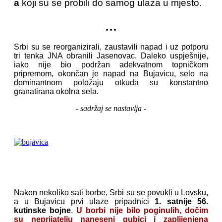
a
koji su se probili do samog ulaza u mjesto.
...
Srbi su se reorganizirali, zaustavili napad i uz potporu
tri tenka JNA obranili Jasenovac. Daleko uspješnije,
iako nije bio podržan adekvatnom topničkom
pripremom, okončan je napad na Bujavicu, selo na
dominantnom položaju otkuda su konstantno
granatirana okolna sela.
- sadržaj se nastavlja -
Nakon nekoliko sati borbe, Srbi su se povukli u Lovsku,
a u Bujavicu prvi ulaze pripadnici
1. satnije 56.
kutinske bojne
.
U borbi nije bilo poginulih, dočim
su neprijatelju naneseni gubici i zaplijenjena