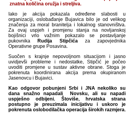
znatna količina oružja i streljiva.
Iako je akcija pokazala određene slabosti u
organizaciji, oslobađanje Bujavica bilo je od velikog
značenja za moral branitelja i lokalnog stanovništva.
Za ovaj uspjeh i promjenu stanja na novljanskoj
bojišnici vrlo važnim pokazalo se postavljanje
pukovnika
Rudija Stipčića
za zapovjednika
Operativne grupe Posavina.
Suočen s krajnje nepovoljnom situacijom i jasno
uvidjevši probleme i nedostatke, Stipčić je počeo
uvoditi promjene u sustav aktivne obrane. Stoga je
pokrenuta koordinirana akcija prema okupiranom
Jasenovcu i Bujavici.
Kao odgovor pobunjeni Srbi i JNA nekoliko su
dana snažno napadali Novsku, ali su napadi
uspješno odbijeni. Štoviše, hrvatska strana
postupno je preuzimala inicijativu i uskoro je
pokrenuta oslobodilačka operacija širokih razmjera.