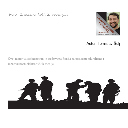
Foto: 1. scrshot HRT, 2. vecernji.hr
Autor: Tomislav Šulj
Ovaj materijal sufinanciran je sredstvima Fonda za poticanje pluralizma i
raznovrsnosti elektroničkih medija.