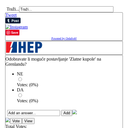
Traži...
Tweet
Save
Powered by OrdaSoft!
Odobravate li moguće postavljanje 'Zlatne kupole' na
Grenlandu?
NE
Votes:
(
0
%)
DA
Votes:
(
0
%)
Total Votes: