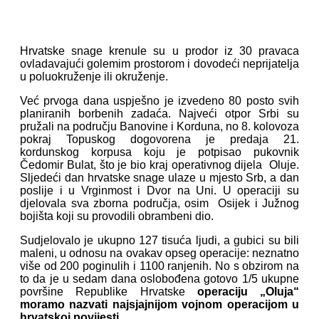
Hrvatske snage krenule su u prodor iz 30 pravaca
ovladavajući golemim prostorom i dovodeći neprijatelja
u poluokruženje ili okruženje.
Već prvoga dana uspješno je izvedeno 80 posto svih
planiranih borbenih zadaća. Najveći otpor Srbi su
pružali na području Banovine i Korduna, no 8. kolovoza
pokraj Topuskog dogovorena je predaja 21.
kordunskog korpusa koju je potpisao pukovnik
Čedomir Bulat, što je bio kraj operativnog dijela Oluje.
Sljedeći dan hrvatske snage ulaze u mjesto Srb, a dan
poslije i u Vrginmost i Dvor na Uni. U operaciji su
djelovala sva zborna područja, osim Osijek i Južnog
bojišta koji su provodili obrambeni dio.
Sudjelovalo je ukupno 127 tisuća ljudi, a gubici su bili
maleni, u odnosu na ovakav opseg operacije: neznatno
više od 200 poginulih i 1100 ranjenih. No s obzirom na
to da je u sedam dana oslobođena gotovo 1/5 ukupne
površine Republike Hrvatske
operaciju „Oluja“
moramo nazvati najsjajnijom vojnom operacijom u
hrvatskoj povijesti.