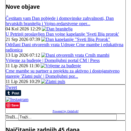
Nove objave
Čestitam vam Dan pobjede i domovinske zahvalnosti, Dan
hrvatskih branitelja i Vojno-redarstvene oper...
04 Kol 2026 12:29
U Petrinji proslavljen Dan vojne kapelanije 'Sveti Ilija prorok'
21 Srp 2026 07:39
Održani Dani otvorenih vrata Udruge Crne mambe i edukativna
radionica
13 Lip 2026 07:12
Vrijeme za buđenje | Domoljubni portal CM | Press
11 Lip 2026 11:30
Crne mambe su partner u projektu za aktivno i dostojanstveno
starenje 'Zlatni puls' | Domoljubni por...
11 Lip 2026 10:29
Tweet
Save
Powered by OrdaSoft!
Traži...
Najčitanije zadnjih 45 dana