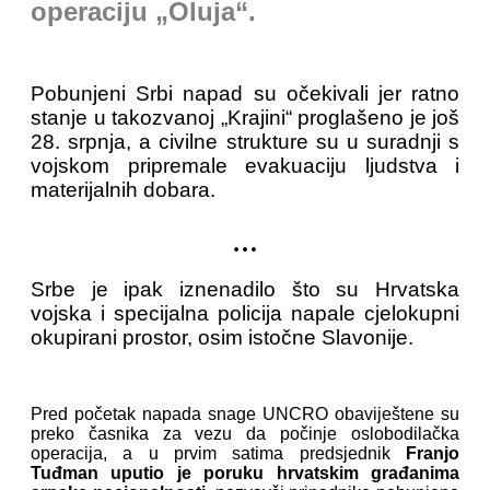
operaciju „Oluja“.
Pobunjeni Srbi napad su očekivali jer ratno
stanje u takozvanoj „Krajini“ proglašeno je još
28. srpnja, a civilne strukture su u suradnji s
vojskom pripremale evakuaciju ljudstva i
materijalnih dobara.
...
Srbe je ipak iznenadilo što su Hrvatska
vojska i specijalna policija napale cjelokupni
okupirani prostor, osim istočne Slavonije.
Pred početak napada snage UNCRO obaviještene su
preko časnika za vezu da počinje oslobodilačka
operacija, a u prvim satima predsjednik
Franjo
Tuđman uputio je poruku hrvatskim građanima