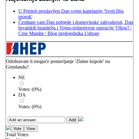
U Petrinji proslavljen Dan vojne kapelanije 'Sveti Ilija
prorok'
Čestitam vam Dan pobjede i domovinske zahvalnosti, Dan
hrvatskih branitelja i Vojno-redarstvene operacije 'Oluja'! |
Crne Mambe | Blog predsjednika Udruge
Odobravate li moguće postavljanje 'Zlatne kupole' na
Grenlandu?
NE
Votes:
(
0
%)
DA
Votes:
(
0
%)
Total Votes: