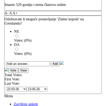
Imamo 529 gostiju i nema članova online
A-
A
A+
Odobravate li moguće postavljanje 'Zlatne kupole' na
Grenlandu?
NE
Votes:
(
0
%)
DA
Votes:
(
0
%)
Total Votes:
First Vote:
Last Vote:
Menu
Završene ankete