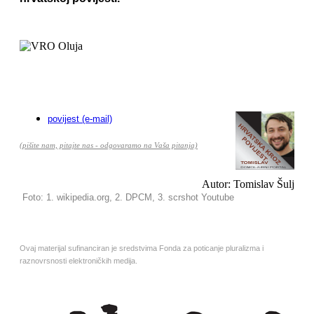
povijest (e-mail)
(pišite nam, pitajte nas - odgovaramo na Vaša pitanja)
Autor: Tomislav Šulj
Foto: 1. wikipedia.org, 2. DPCM, 3. scrshot Youtube
Ovaj materijal sufinanciran je sredstvima Fonda za poticanje pluralizma i
raznovrsnosti elektroničkih medija.