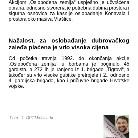
Akcijom „Oslobođena zemlja“ uspješno je učvršćena
obrana, odnosno stvorena je potrebna dubina prostora i
sigurna osnovica za kasnije oslobađanje Konavala i
prostora oko masiva Vlaštice.
Nažalost, za oslobađanje dubrovačkog
zaleđa plaćena je vrlo visoka cijena
Od početka travnja 1992. do okončanja akcije
„Oslobođena zemlja“ u borbama je poginulo 45
gardista, a 272 ih je ranjeno iz 1. brigade „Tigrovi“, a
također su vrlo visoke gubitke pretrpjele i 2., odnosno
4. gardijska brigada, kao i pričuvne brigade Hrvatske
vojske.
Foto: 1. DPCM/dulist.hr