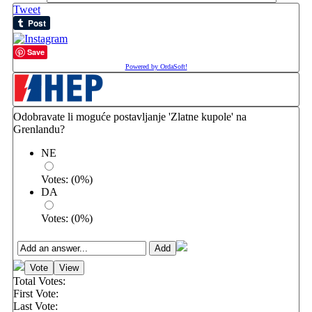
Tweet
Save
Powered by OrdaSoft!
Odobravate li moguće postavljanje 'Zlatne kupole' na
Grenlandu?
NE
Votes:
(
0
%)
DA
Votes:
(
0
%)
Total Votes:
First Vote:
Last Vote: