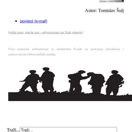
Autor: Tomislav Šulj
povijest (e-mail)
(pišite nam, pitajte nas - odgovaramo na Vaša pitanja)
Ovaj materijal sufinanciran je sredstvima Fonda za poticanje pluralizma i
raznovrsnosti elektroničkih medija.
Traži...