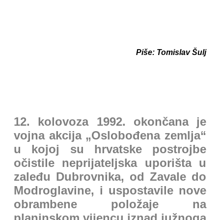
Piše: Tomislav Šulj
12. kolovoza 1992. okončana je
vojna akcija „Oslobođena zemlja“
u kojoj su hrvatske postrojbe
očistile neprijateljska uporišta u
zaleđu Dubrovnika, od Zavale do
Modroglavine, i uspostavile nove
obrambene položaje na
planinskom vijencu iznad južnoga