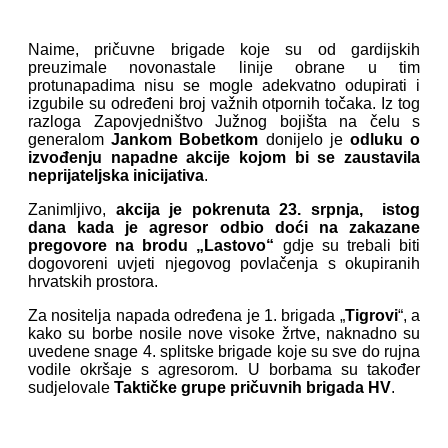
Naime, pričuvne brigade koje su od gardijskih
preuzimale novonastale linije obrane u tim
protunapadima nisu se mogle adekvatno odupirati i
izgubile su određeni broj važnih otpornih točaka. Iz tog
razloga Zapovjedništvo Južnog bojišta na čelu s
generalom
Jankom Bobetkom
donijelo je
odluku o
izvođenju napadne akcije kojom bi se zaustavila
neprijateljska inicijativa
.
Zanimljivo,
akcija je pokrenuta 23. srpnja, istog
dana kada je agresor odbio doći na zakazane
pregovore na brodu „Lastovo“
gdje su trebali biti
dogovoreni uvjeti njegovog povlačenja s okupiranih
hrvatskih prostora.
Za nositelja napada određena je 1. brigada „
Tigrovi
“, a
kako su borbe nosile nove visoke žrtve, naknadno su
uvedene snage 4. splitske brigade koje su sve do rujna
vodile okršaje s agresorom. U borbama su također
sudjelovale
Taktičke grupe pričuvnih brigada HV
.