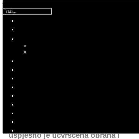
Traži...
Korisnička ocjena:
5
/
5
Molimo ocijenite
Tomislav
Subota, 11 Kolovoz 2018 19:51
Hitovi: 3780
POVIJEST
HRVATSKA KROZ POVIJEST
Napadajnom
akcijom
„Oslobođena zemlja“
uspješno je učvršćena obrana i