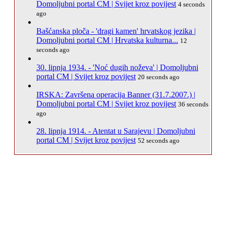
Domoljubni portal CM | Svijet kroz povijest
4 seconds
ago
Bašćanska ploča - 'dragi kamen' hrvatskog jezika |
Domoljubni portal CM | Hrvatska kulturna...
12
seconds ago
30. lipnja 1934. - 'Noć dugih noževa' | Domoljubni
portal CM | Svijet kroz povijest
20 seconds ago
IRSKA: Završena operacija Banner (31.7.2007.) |
Domoljubni portal CM | Svijet kroz povijest
36 seconds
ago
28. lipnja 1914. - Atentat u Sarajevu | Domoljubni
portal CM | Svijet kroz povijest
52 seconds ago