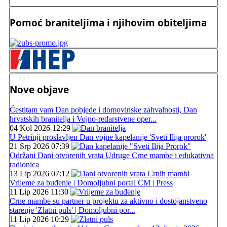
Pomoć braniteljima i njihovim obiteljima
Nove objave
Čestitam vam Dan pobjede i domovinske zahvalnosti, Dan
hrvatskih branitelja i Vojno-redarstvene oper...
04 Kol 2026 12:29
U Petrinji proslavljen Dan vojne kapelanije 'Sveti Ilija prorok'
21 Srp 2026 07:39
Održani Dani otvorenih vrata Udruge Crne mambe i edukativna
radionica
13 Lip 2026 07:12
Vrijeme za buđenje | Domoljubni portal CM | Press
11 Lip 2026 11:30
Crne mambe su partner u projektu za aktivno i dostojanstveno
starenje 'Zlatni puls' | Domoljubni por...
11 Lip 2026 10:29