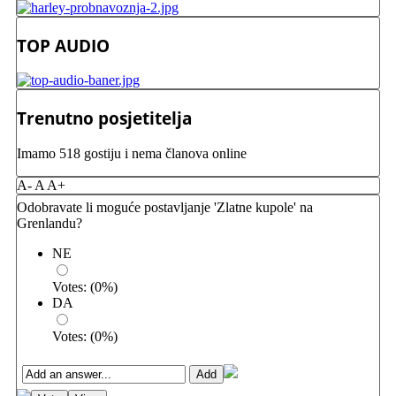
TOP AUDIO
Trenutno posjetitelja
Imamo 518 gostiju i nema članova online
A-
A
A+
Odobravate li moguće postavljanje 'Zlatne kupole' na
Grenlandu?
NE
Votes:
(
0
%)
DA
Votes:
(
0
%)