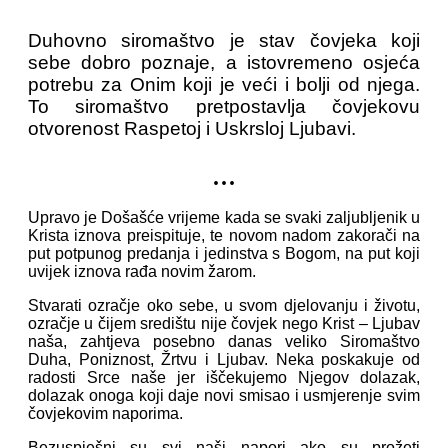
Duhovno siromaštvo je stav čovjeka koji
sebe dobro poznaje, a istovremeno osjeća
potrebu za Onim koji je veći i bolji od njega.
To siromaštvo pretpostavlja čovjekovu
otvorenost Raspetoj i Uskrsloj Ljubavi.
...
Upravo je Došašće vrijeme kada se svaki zaljubljenik u
Krista iznova preispituje, te novom nadom zakorači na
put potpunog predanja i jedinstva s Bogom, na put koji
uvijek iznova rađa novim žarom.
Stvarati ozračje oko sebe, u svom djelovanju i životu,
ozračje u čijem središtu nije čovjek nego Krist – Ljubav
naša, zahtjeva posebno danas veliko Siromaštvo
Duha, Poniznost, Žrtvu i Ljubav. Neka poskakuje od
radosti Srce naše jer iščekujemo Njegov dolazak,
dolazak onoga koji daje novi smisao i usmjerenje svim
čovjekovim naporima.
Bezuspješni su svi naši napori ako su prožeti