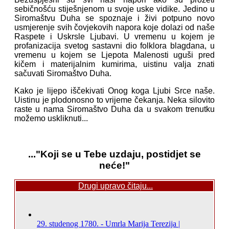
sebičnošću stiješnjenom u svoje uske vidike. Jedino u
Siromaštvu Duha se spoznaje i živi potpuno novo
usmjerenje svih čovjekovih napora koje dolazi od naše
Raspete i Uskrsle Ljubavi. U vremenu u kojem je
profanizacija svetog sastavni dio folklora blagdana, u
vremenu u kojem se Ljepota Malenosti uguši pred
kičem i materijalnim kumirima, uistinu valja znati
sačuvati Siromaštvo Duha.
Kako je lijepo iščekivati Onog koga Ljubi Srce naše.
Uistinu je plodonosno to vrijeme čekanja. Neka silovito
raste u nama Siromaštvo Duha da u svakom trenutku
možemo uskliknuti...
..."Koji se u Tebe uzdaju, postidjet se
neće!"
Drugi upravo čitaju...
29. studenog 1780. - Umrla Marija Terezija |