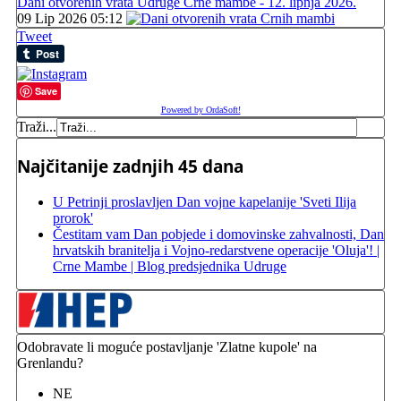
Dani otvorenih vrata Udruge Crne mambe - 12. lipnja 2026.
09 Lip 2026 05:12
Tweet
Save
Powered by OrdaSoft!
Traži...
Najčitanije zadnjih 45 dana
U Petrinji proslavljen Dan vojne kapelanije 'Sveti Ilija
prorok'
Čestitam vam Dan pobjede i domovinske zahvalnosti, Dan
hrvatskih branitelja i Vojno-redarstvene operacije 'Oluja'! |
Crne Mambe | Blog predsjednika Udruge
Odobravate li moguće postavljanje 'Zlatne kupole' na
Grenlandu?
NE