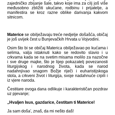
zajedničko zbijanje šale, takvo koje ima za cilj još više
međusobno zbližiti ukućane, rodbinu i prijatelje, a
manifestira se kroz razne oblike darivanja kakvom
sitnicom.
Materice
se obilježavaju treće nedjelje došašća, običaj
je još uvijek čest u Bunjevačkih Hrvata u Vojvodini.
Osim što bi se običaj Materica obilježavao po kućama i
selima, valja istaknuti kako se redovito slavio i u
crkvama kada se na svetim misama molilo za nazočne
i sve druge majke, što je lijep pokazatelj povezanosti
liturgijskog i narodnog života, kada se narod
nadahnjivao snagom Božje riječi i euharistijskoga
stola, a crkveni život i liturgija, svoje nadahnuće crpili i
iz vjere naroda.
Čestitare ovoga dana odlikuje i karakterističan pozdrav
uz pjevanje;
„Hvaljen Isus, gazdarice, čestitam ti Materice!
Ja sam doša', znaš, da mi nešto daš!