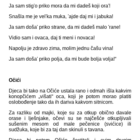
Ja sam stig'o priko mora da mi dadeš koji ora'!
Snašla me je vel'ka muka, 'ajde daj mi i jabuka!
Ja sam doša' priko strane, da mi dadeš malo 'rane!
Vidio sam i ovaca, daj ti meni i novaca!
Napolju je zdravo zima, molim jednu čašu vina!
Ja sam doša' priko polja, da mi bude bolja volja!“
Očići
Djeca bi tako na Očiće ustala rano i odmah išla kakvim
konopčićem „višati“ oca, koji je potom morao platiti
oslobođenje tako da ih dariva kakvom sitnicom.
Za razliku od majki, koje su za otkup obično davale
orase i lješnjake, očevi su se najčešće otkupljivali
sušenim mesom od male pečenice (svićice) ili
sudžuka, koje bi za taj dan skinuli s tavana.