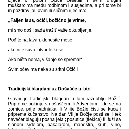
Djeca bi potom Očiće čestitali i svim drugim
muškarcima među rodbinom i susjedima, a pri tome bi
ih pozdravljali ovim ili sličnim riječima:
„Faljen Isus, očići, božićno je vrime,
mi smo došli sada tražit' vaše otkupljenje.
Pođite na tavan, donesite mese,
ako nije suvo, otvorite kese.
Ako ništa nema, višanje se sprema!“
Svim očevima neka su sritni Očići!
Tradicijski blagdani uz Došašće u Istri
Glavni je tradicijski blagdan u tom razdoblju Božić.
Pripreme počinju s došaščem ili Adventom , ide se na
zornice, prije badnjaka ili Vilije Božje čisti se kuća i
priprema kučanstvo. Na dan Vilije Božje posti se, i tek
navečer blaguju posna jela ; posutice (flekice) ili fuži sa
slanom srdelom, bakalarom, maneštra, kruh, vino,