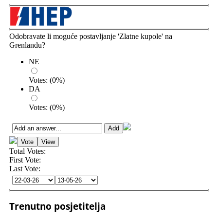
Odobravate li moguće postavljanje 'Zlatne kupole' na
Grenlandu?
NE
Votes:
(
0
%)
DA
Votes:
(
0
%)
Total Votes:
First Vote:
Last Vote:
Trenutno posjetitelja