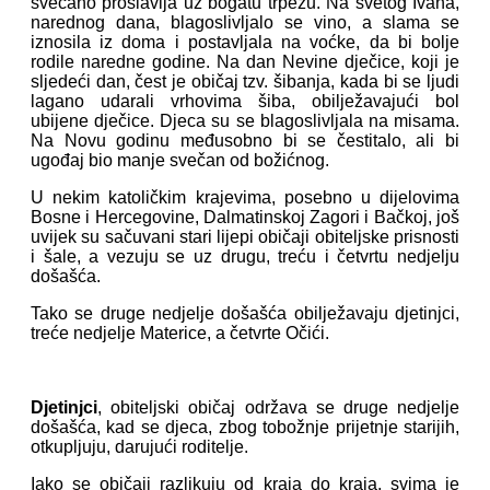
svečano proslavlja uz bogatu trpezu. Na svetog Ivana,
narednog dana, blagoslivljalo se vino, a slama se
iznosila iz doma i postavljala na voćke, da bi bolje
rodile naredne godine. Na dan Nevine dječice, koji je
sljedeći dan, čest je običaj tzv. šibanja, kada bi se ljudi
lagano udarali vrhovima šiba, obilježavajući bol
ubijene dječice. Djeca su se blagoslivljala na misama.
Na Novu godinu međusobno bi se čestitalo, ali bi
ugođaj bio manje svečan od božićnog.
U nekim katoličkim krajevima, posebno u dijelovima
Bosne i Hercegovine, Dalmatinskoj Zagori i Bačkoj, još
uvijek su sačuvani stari lijepi običaji obiteljske prisnosti
i šale, a vezuju se uz drugu, treću i četvrtu nedjelju
došašća.
Tako se druge nedjelje došašća obilježavaju djetinjci,
treće nedjelje Materice, a četvrte Očići.
Djetinjci
, obiteljski običaj održava se druge nedjelje
došašća, kad se djeca, zbog tobožnje prijetnje starijih,
otkupljuju, darujući roditelje.
Iako se običaji razlikuju od kraja do kraja, svima je