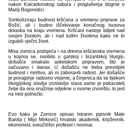
nakon Kalcedonskog sabora i proglašenja dogme o
Mariji Bogorodici
Simboliziraju budnost kršćana u vremenu priprave za
Božić, ali i budno iščekivanje konačnog Isusova
dolaska na kraju vremena. Kršćani nastoje bdjeti nad
svojim životom, ali i nad tuđim životima kako ne bi
izgubili vječni život.
Misa zornica podsjeća i na drevna kršćanska vremena
u kojima se, osobito u galskoj i bizantskoj liturgiji,
došašće smatralo asketskom pripravom, što je
sačuvano i danas. U došašću ne treba previdjeti
budnost i molitvu, ali ni zaboraviti radost. Jer došašće
je ponajprije radosno vrijeme, a činjenica da se tijekom
liturgijskog slavlja izostavlja slava samo je pokazatelj
želje da ona snažnije odjekne u svome izvorištu, to jest
na misi polnoćki.
Evo kako je Zornice opisao Istranin pjesnik Mate
Balota ( Mijo Mirković) hrvatski akademik, književnik,
ekonomist, sveučilišni profesor i novinar.