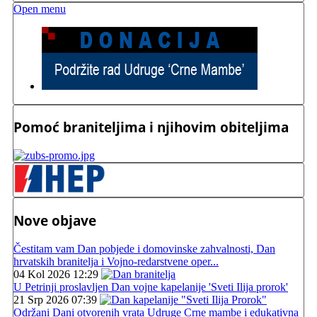
Open menu
Pomoć braniteljima i njihovim obiteljima
Nove objave
Čestitam vam Dan pobjede i domovinske zahvalnosti, Dan
hrvatskih branitelja i Vojno-redarstvene oper...
04 Kol 2026 12:29
U Petrinji proslavljen Dan vojne kapelanije 'Sveti Ilija prorok'
21 Srp 2026 07:39
Održani Dani otvorenih vrata Udruge Crne mambe i edukativna