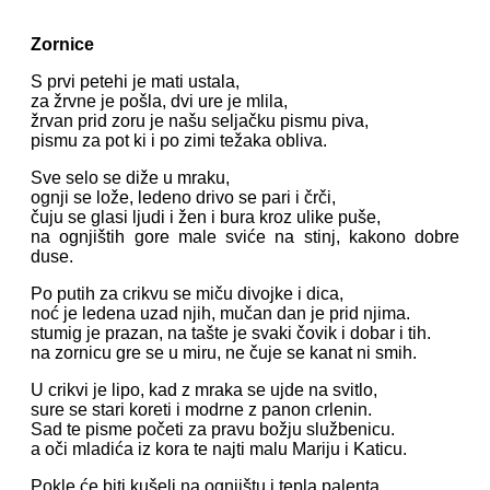
Zornice
S prvi petehi je mati ustala,
za žrvne je pošla, dvi ure je mlila,
žrvan prid zoru je našu seljačku pismu piva,
pismu za pot ki i po zimi težaka obliva.
Sve selo se diže u mraku,
ognji se lože, ledeno drivo se pari i črči,
čuju se glasi ljudi i žen i bura kroz ulike puše,
na ognjištih gore male sviće na stinj, kakono dobre
duse.
Po putih za crikvu se miču divojke i dica,
noć je ledena uzad njih, mučan dan je prid njima.
stumig je prazan, na tašte je svaki čovik i dobar i tih.
na zornicu gre se u miru, ne čuje se kanat ni smih.
U crikvi je lipo, kad z mraka se ujde na svitlo,
sure se stari koreti i modrne z panon crlenin.
Sad te pisme početi za pravu božju službenicu.
a oči mladića iz kora te najti malu Mariju i Katicu.
Pokle će biti kušelj na ognjištu i tepla palenta.