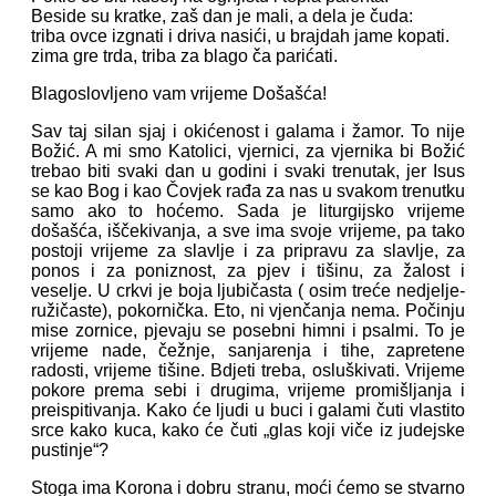
Beside su kratke, zaš dan je mali, a dela je čuda:
triba ovce izgnati i driva nasići, u brajdah jame kopati.
zima gre trda, triba za blago ča parićati.
Blagoslovljeno vam vrijeme Došašća!
Sav taj silan sjaj i okićenost i galama i žamor. To nije
Božić. A mi smo Katolici, vjernici, za vjernika bi Božić
trebao biti svaki dan u godini i svaki trenutak, jer Isus
se kao Bog i kao Čovjek rađa za nas u svakom trenutku
samo ako to hoćemo. Sada je liturgijsko vrijeme
došašća, iščekivanja, a sve ima svoje vrijeme, pa tako
postoji vrijeme za slavlje i za pripravu za slavlje, za
ponos i za poniznost, za pjev i tišinu, za žalost i
veselje. U crkvi je boja ljubičasta ( osim treće nedjelje-
ružičaste), pokornička. Eto, ni vjenčanja nema. Počinju
mise zornice, pjevaju se posebni himni i psalmi. To je
vrijeme nade, čežnje, sanjarenja i tihe, zapretene
radosti, vrijeme tišine. Bdjeti treba, osluškivati. Vrijeme
pokore prema sebi i drugima, vrijeme promišljanja i
preispitivanja. Kako će ljudi u buci i galami čuti vlastito
srce kako kuca, kako će čuti „glas koji viče iz judejske
pustinje“?
Stoga ima Korona i dobru stranu, moći ćemo se stvarno