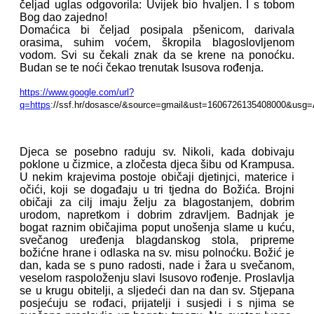
čeljad uglas odgovorila: Uvijek bio hvaljen. I s tobom
Bog dao zajedno!
Domaćica bi čeljad posipala pšenicom, darivala
orasima, suhim voćem, škropila blagoslovljenom
vodom. Svi su čekali znak da se krene na ponoćku.
Budan se te noći čekao trenutak Isusova rođenja.
https://www.google.com/url?
q=https
://ssf.hr/dosasce/&source=gmail&ust=1606726135408000&u
Djeca se posebno raduju sv. Nikoli, kada dobivaju
poklone u čizmice, a zločesta djeca šibu od Krampusa.
U nekim krajevima postoje običaji djetinjci, materice i
očići, koji se događaju u tri tjedna do Božića. Brojni
običaji za cilj imaju želju za blagostanjem, dobrim
urodom, napretkom i dobrim zdravljem. Badnjak je
bogat raznim običajima poput unošenja slame u kuću,
svečanog uređenja blagdanskog stola, pripreme
božićne hrane i odlaska na sv. misu polnoćku. Božić je
dan, kada se s puno radosti, nade i žara u svečanom,
veselom raspoloženju slavi Isusovo rođenje. Proslavlja
se u krugu obitelji, a sljedeći dan na dan sv. Stjepana
posjećuju se rođaci, prijatelji i susjedi i s njima se