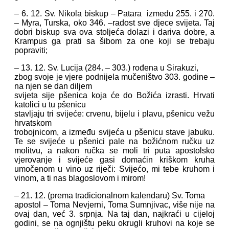
– 6. 12. Sv. Nikola biskup – Patara između 255. i 270.
– Myra, Turska, oko 346. –radost sve djece svijeta. Taj
dobri biskup sva ova stoljeća dolazi i dariva dobre, a
Krampus ga prati sa šibom za one koji se trebaju
popraviti;
– 13. 12. Sv. Lucija (284. – 303.) rođena u Sirakuzi,
zbog svoje je vjere podnijela mučeništvo 303. godine –
na njen se dan diljem
svijeta sije pšenica koja će do Božića izrasti. Hrvati
katolici u tu pšenicu
stavljaju tri svijeće: crvenu, bijelu i plavu, pšenicu vežu
hrvatskom
trobojnicom, a između svijeća u pšenicu stave jabuku.
Te se svijeće u pšenici pale na božićnom ručku uz
molitvu, a nakon ručka se moli tri puta apostolsko
vjerovanje i svijeće gasi domaćin kriškom kruha
umočenom u vino uz riječi: Svijećo, mi tebe kruhom i
vinom, a ti nas blagoslovom i mirom!
– 21. 12. (prema tradicionalnom kalendaru) Sv. Toma
apostol – Toma Nevjerni, Toma Sumnjivac, više nije na
ovaj dan, već 3. srpnja. Na taj dan, najkraći u cijeloj
godini, se na ognjištu peku okrugli kruhovi na koje se