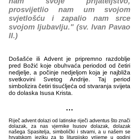
nam svoje prijateljstvo,
prosvijetlio nam um svojom
svjetlošću i zapalio nam srce
svojom ljubavlju." (sv. Ivan Pavao
II.)
Došašće ili Advent je pripremno razdoblje
pred Božić koje obuhvaća periodod od četiri
nedjelje, a počinje nedjeljom koja je najbliža
svetkovini Svetog Andrije. Taj period
simbolizira četiri tisućljeća od stvaranja svijeta
do dolaska Isusa Krista.
...
Riječ advent dolazi od latinske riječi adventus što znači
dolazak, za nas vjernike Isusov dolazak, dolazak
našega Spasitelja, simbolički i stvarni, a u našem se
hrvatskom jeziku za to liturgijsko vrijeme u godini