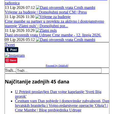
radionica
13 Lip 2026 07:12
Vrijeme za buđenje | Domoljubni portal CM | Press
11 Lip 2026 11:30
Crne mambe su partner u projektu za aktivno i dostojanstveno
starenje 'Zlatni puls' | Domoljubni por...
11 Lip 2026 10:29
Dani otvorenih vrata Udruge Crne mambe - 12. lipnja 2026.
09 Lip 2026 05:12
Tweet
Save
Powered by OrdaSoft!
Traži...
Najčitanije zadnjih 45 dana
U Petrinji proslavljen Dan vojne kapelanije 'Sveti Ilija
prorok'
Čestitam vam Dan pobjede i domovinske zahvalnosti, Dan
hrvatskih branitelja i Vojno-redarstvene operacije 'Oluja'! |
Crne Mambe | Blog predsjednika Udruge