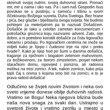
okrenuti svojoj nutrini, svojoj duhovnoj strani. Pronaći
mir, mir u nama i oko nas. Pa i sam naš Gospodin Isus
povukao se u pustinju, u samoću i tišinu u svom
iščekivanju Božjega susreta, Duha Svetoga. Bez hrane
i pića, bez glazbe i blještavila ovoga svijeta. Ne budimo
pohlepni za meterijalnim pa to nazivati Došašćem.
Došašće je tako u celofan zamotan konzumerizam i
potrošačka groznica koju nazivamo advent. Zato, nije
dobro, a ni potrebno koristiti došašće za čistu trgovačku
reklamu i prodaju. Po trgovačkim centrima ne može se
vidjeti kako je lijepo i čudesno inje na njivi i preko
livade?. Kako je lijep hod po šumi u danima došašća,
traganje za nježnom i bogatom zelenom mahovinom,
za božikovinom, za borom zimzelenim, posjet nekom
staračkom domu, ispovijed i ponizna, ali radosna
molitva na misi zornici. A tek, nakon zornice, kako prija
topli čaj s onima s kojima smo bili na zornici, e to je
prava radost došašća!
Odlučimo se živjeti novim životom i neka ovo
sveto vrijeme donese obilje duhovnih radosti.
Vratimo se Bogu! Neka njegova blizina bude
naša nova snaga za svaki dan. Ustrajmo u
svetosti života i vratimo zemlju u mjesto u