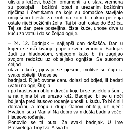
utiskuju križevi, božićni ornamenti, a u stara vremena
su postojali i božićni lopari s urezanim božićnim
riječima i čestitkama na koje su domaćice stavljale
umiješeno tijesto za kruh na kom bi nakon pečenja
ostale riječi božićnih želja. Taj bi kruh ostao do Božića.
Taj se dan pere posteljina, čiste kuće, unose drva u
kuću za vatru i da se čeljad ogrije.
– 24. 12. Badnjak – najljepši dan došašća. Dan u
kojem se iščekivanje popelo svom vrhuncu. Badnjak
žudi za hladnoćom, snijegom kako bi ih zagrijao
svojom radošću uz obiteljsko ognjište. Sa sutonom
čeljad
ulazi u kuće, pjevaju se pjesme, molitve se čuju iz
svake obitelji. Unose se
badnjaci. Riječ ovome danu dolazi od bdjeti, ili badati
(vatru na ognjištu), a
i po hrastovom oblom drveću koje bi se usjeklo u šumi,
a na njima bi se urezao križ. Badnjaci bi se u noći
bdijenja pred Isusovo rođenje unosili u kuću. To bi činili
domaćini, a mogu i drugi članovi obitelji, uz riječi:
Hvaljen Isus i Marija! Na dobro vam došla badnja večer
i Isusovo rođenje.
Ponovilo se tri puta. Za svaki badnjak. U ime
Presvetoga Trojstva. A sva bi