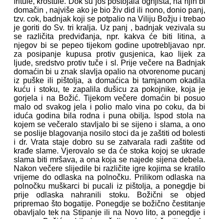
fritule, kroštule. Dok su još postojala ognjišta, na njih bi
domačin , najviše ako je bio živ did ili nono, donio panj,
tzv. cok, badnjak koji se potpalio na Viliju Božju i trebao
je goriti do Sv. tri kralja. Uz panj , badnjak vezivala su
se različita predviđanja, npr. kakva će biti litina, a
njegov bi se pepeo tijekom godine upotrebljavao npr.
za posipanje kupusa protiv gusjenica, kao lijek za
ljude, sredstvo protiv tuče i sl. Prije večere na Badnjak
domaćin bi u znak slavlja opalio na otvorenome pucanj
iz puške ili pištolja, a domaćica bi tamjanom okadila
kuću i stoku, te zapalila dušicu za pokojnike, koja je
gorjela i na Božić. Tijekom večere domaćin bi posuo
malo od svakog jela i polio malo vina po coku, da bi
iduća godina bila rodna i puna obilja. Ispod stola na
kojem se večeralo stavljalo bi se sijeno i slama, a ono
se poslije blagovanja nosilo stoci da je zaštiti od bolesti
i dr. Vrata staje dobro su se zatvarala radi zaštite od
krađe slame. Vjerovalo se da će stoka kojoj se ukrade
slama biti mršava, a ona koja se najede sijena debela.
Nakon večere slijedile bi različite igre kojima se kratilo
vrijeme do odlaska na polnočku. Prilikom odlaska na
polnočku muškarci bi pucali iz pištolja, a ponegdje bi
prije odlaska nahranili stoku. Božični se objed
pripremao što bogatije. Ponegdje se božično čestitanje
obavljalo tek na Stipanje ili na Novo lito, a ponegdje i