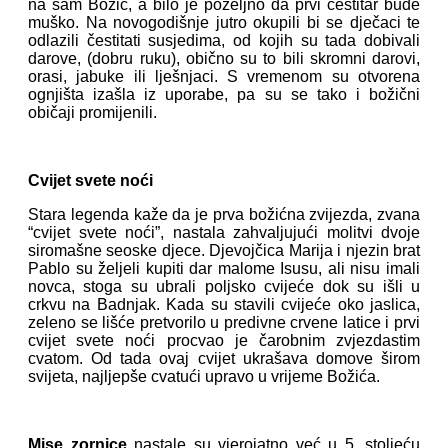
na sam Božić, a bilo je poželjno da prvi čestitar bude
muško. Na novogodišnje jutro okupili bi se dječaci te
odlazili čestitati susjedima, od kojih su tada dobivali
darove, (dobru ruku), obično su to bili skromni darovi,
orasi, jabuke ili lješnjaci. S vremenom su otvorena
ognjišta izašla iz uporabe, pa su se tako i božični
običaji promijenili.
Cvijet svete noći
Stara legenda kaže da je prva božićna zvijezda, zvana
“cvijet svete noći”, nastala zahvaljujući molitvi dvoje
siromašne seoske djece. Djevojčica Marija i njezin brat
Pablo su željeli kupiti dar malome Isusu, ali nisu imali
novca, stoga su ubrali poljsko cvijeće dok su išli u
crkvu na Badnjak. Kada su stavili cvijeće oko jaslica,
zeleno se lišće pretvorilo u predivne crvene latice i prvi
cvijet svete noći procvao je čarobnim zvjezdastim
cvatom. Od tada ovaj cvijet ukrašava domove širom
svijeta, najljepše cvatući upravo u vrijeme Božića.
Mise zornice
nastale su vjerojatno već u 5. stoljeću