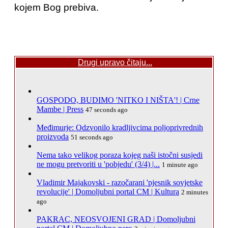
kojem Bog prebiva.
Drugi upravo čitaju...
GOSPODO, BUDIMO 'NITKO I NIŠTA'! | Crne
Mambe | Press
47 seconds ago
Međimurje: Odzvonilo kradljivcima poljoprivrednih
proizvoda
51 seconds ago
Nema tako velikog poraza kojeg naši istočni susjedi
ne mogu pretvoriti u 'pobjedu' (3/4) |...
1 minute ago
Vladimir Majakovski - razočarani 'pjesnik sovjetske
revolucije' | Domoljubni portal CM | Kultura
2 minutes
ago
PAKRAC, NEOSVOJENI GRAD | Domoljubni