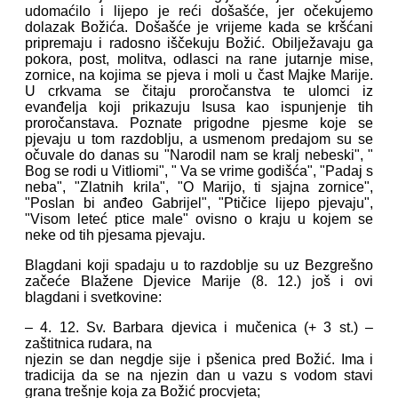
udomaćilo i lijepo je reći došašće, jer očekujemo
dolazak Božića. Došašće je vrijeme kada se kršćani
pripremaju i radosno iščekuju Božić. Obilježavaju ga
pokora, post, molitva, odlasci na rane jutarnje mise,
zornice, na kojima se pjeva i moli u čast Majke Marije.
U crkvama se čitaju proročanstva te ulomci iz
evanđelja koji prikazuju Isusa kao ispunjenje tih
proročanstava. Poznate prigodne pjesme koje se
pjevaju u tom razdoblju, a usmenom predajom su se
očuvale do danas su "Narodil nam se kralj nebeski", "
Bog se rodi u Vitliomi", " Va se vrime godišća", "Padaj s
neba", "Zlatnih krila", "O Marijo, ti sjajna zornice",
"Poslan bi anđeo Gabrijel", "Ptičice lijepo pjevaju",
"Visom leteć ptice male" ovisno o kraju u kojem se
neke od tih pjesama pjevaju.
Blagdani koji spadaju u to razdoblje su uz Bezgrešno
začeće Blažene Djevice Marije (8. 12.) još i ovi
blagdani i svetkovine:
– 4. 12. Sv. Barbara djevica i mučenica (+ 3 st.) –
zaštitnica rudara, na
njezin se dan negdje sije i pšenica pred Božić. Ima i
tradicija da se na njezin dan u vazu s vodom stavi
grana trešnje koja za Božić procvjeta;