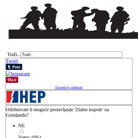
Traži...
Tweet
Powered by OrdaSoft!
Odobravate li moguće postavljanje 'Zlatne kupole' na
Grenlandu?
NE
Votes:
(
0
%)