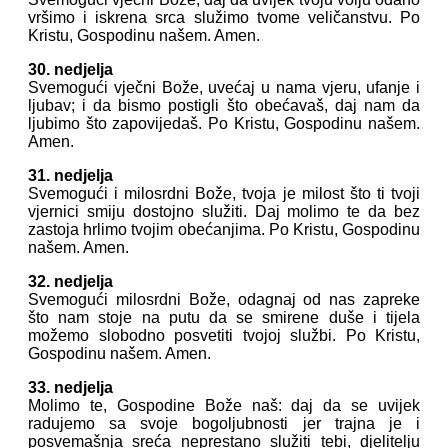
vršimo i iskrena srca služimo tvome veličanstvu. Po
Kristu, Gospodinu našem. Amen.
30. nedjelja
Svemogući vječni Bože, uvećaj u nama vjeru, ufanje i
ljubav; i da bismo postigli što obećavaš, daj nam da
ljubimo što zapovijedaš. Po Kristu, Gospodinu našem.
Amen.
31. nedjelja
Svemogući i milosrdni Bože, tvoja je milost što ti tvoji
vjernici smiju dostojno služiti. Daj molimo te da bez
zastoja hrlimo tvojim obećanjima. Po Kristu, Gospodinu
našem. Amen.
32. nedjelja
Svemogući milosrdni Bože, odagnaj od nas zapreke
što nam stoje na putu da se smirene duše i tijela
možemo slobodno posvetiti tvojoj službi. Po Kristu,
Gospodinu našem. Amen.
33. nedjelja
Molimo te, Gospodine Bože naš: daj da se uvijek
radujemo sa svoje bogoljubnosti jer trajna je i
posvemašnja sreća neprestano služiti tebi, djelitelju