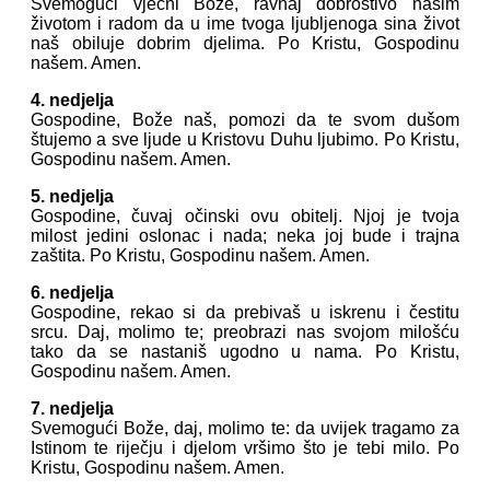
Svemogući vječni Bože, ravnaj dobrostivo našim
životom i radom da u ime tvoga ljubljenoga sina život
naš obiluje dobrim djelima. Po Kristu, Gospodinu
našem. Amen.
4. nedjelja
Gospodine, Bože naš, pomozi da te svom dušom
štujemo a sve ljude u Kristovu Duhu ljubimo. Po Kristu,
Gospodinu našem. Amen.
5. nedjelja
Gospodine, čuvaj očinski ovu obitelj. Njoj je tvoja
milost jedini oslonac i nada; neka joj bude i trajna
zaštita. Po Kristu, Gospodinu našem. Amen.
6. nedjelja
Gospodine, rekao si da prebivaš u iskrenu i čestitu
srcu. Daj, molimo te; preobrazi nas svojom milošću
tako da se nastaniš ugodno u nama. Po Kristu,
Gospodinu našem. Amen.
7. nedjelja
Svemogući Bože, daj, molimo te: da uvijek tragamo za
Istinom te riječju i djelom vršimo što je tebi milo. Po
Kristu, Gospodinu našem. Amen.