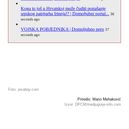
Koga to još u Hrvatskoj može čuditi ponašanje
srpskog patrijarha Irineja!? | Domoljubni portal...
36
seconds ago
VOJSKA POBJEDNIKA | Domoljubno pero
37
seconds ago
Foto: pixabay.com
Priredio: Mario Mehaković
Izvor: DPCM/medjugorje-info.com