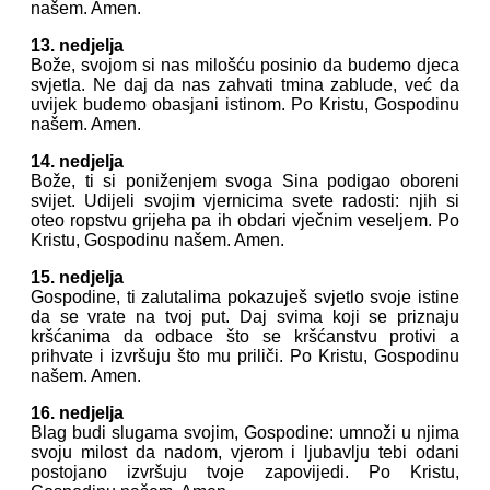
našem. Amen.
13. nedjelja
Bože, svojom si nas milošću posinio da budemo djeca
svjetla. Ne daj da nas zahvati tmina zablude, već da
uvijek budemo obasjani istinom. Po Kristu, Gospodinu
našem. Amen.
14. nedjelja
Bože, ti si poniženjem svoga Sina podigao oboreni
svijet. Udijeli svojim vjernicima svete radosti: njih si
oteo ropstvu grijeha pa ih obdari vječnim veseljem. Po
Kristu, Gospodinu našem. Amen.
15. nedjelja
Gospodine, ti zalutalima pokazuješ svjetlo svoje istine
da se vrate na tvoj put. Daj svima koji se priznaju
kršćanima da odbace što se kršćanstvu protivi a
prihvate i izvršuju što mu priliči. Po Kristu, Gospodinu
našem. Amen.
16. nedjelja
Blag budi slugama svojim, Gospodine: umnoži u njima
svoju milost da nadom, vjerom i ljubavlju tebi odani
postojano izvršuju tvoje zapovijedi. Po Kristu,