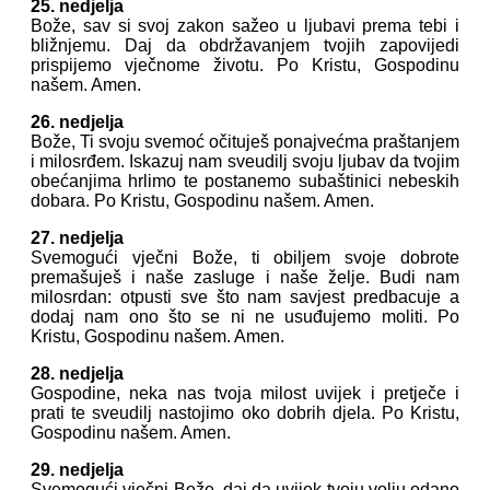
25. nedjelja
Bože, sav si svoj zakon sažeo u ljubavi prema tebi i
bližnjemu. Daj da obdržavanjem tvojih zapovijedi
prispijemo vječnome životu. Po Kristu, Gospodinu
našem. Amen.
26. nedjelja
Bože, Ti svoju svemoć očituješ ponajvećma praštanjem
i milosrđem. Iskazuj nam sveudilj svoju ljubav da tvojim
obećanjima hrlimo te postanemo subaštinici nebeskih
dobara. Po Kristu, Gospodinu našem. Amen.
27. nedjelja
Svemogući vječni Bože, ti obiljem svoje dobrote
premašuješ i naše zasluge i naše želje. Budi nam
milosrdan: otpusti sve što nam savjest predbacuje a
dodaj nam ono što se ni ne usuđujemo moliti. Po
Kristu, Gospodinu našem. Amen.
28. nedjelja
Gospodine, neka nas tvoja milost uvijek i pretječe i
prati te sveudilj nastojimo oko dobrih djela. Po Kristu,
Gospodinu našem. Amen.
29. nedjelja
Svemogući vječni Bože, daj da uvijek tvoju volju odano