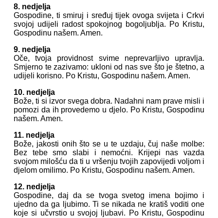
8. nedjelja
Gospodine, ti smiruj i sređuj tijek ovoga svijeta i Crkvi
svojoj udijeli radost spokojnog bogoljublja. Po Kristu,
Gospodinu našem. Amen.
9. nedjelja
Oče, tvoja providnost svime neprevarljivo upravlja.
Smjerno te zazivamo: ukloni od nas sve što je štetno, a
udijeli korisno. Po Kristu, Gospodinu našem. Amen.
10. nedjelja
Bože, ti si izvor svega dobra. Nadahni nam prave misli i
pomozi da ih provedemo u djelo. Po Kristu, Gospodinu
našem. Amen.
11. nedjelja
Bože, jakosti onih što se u te uzdaju, čuj naše molbe:
Bez tebe smo slabi i nemoćni. Krijepi nas vazda
svojom milošću da ti u vršenju tvojih zapovijedi voljom i
djelom omilimo. Po Kristu, Gospodinu našem. Amen.
12. nedjelja
Gospodine, daj da se tvoga svetog imena bojimo i
ujedno da ga ljubimo. Ti se nikada ne kratiš voditi one
koje si učvrstio u svojoj ljubavi. Po Kristu, Gospodinu