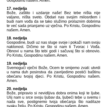
Gospodinu našem. Amen.
17. nedjelja
Bože, zaštito i uzdanje naše! Bez tebe ništa nije
valjano, ništa sveto. Obdari nas svojim milosrđem i
budi nam vođa da se tako služimo prolaznim dobrima
te već sada prianjamo uz vječna. Po Kristu, Gospodinu
našem. Amen.
18. nedjelja
Gospodine, budi uz nas sluge svoje i pokaži nam svoju
naklonost. Dičimo se što si nam ti Tvorac i Vođa.
Obnovi u nama što tebi godi i sačuvaj što si obnovio.
Po Kristu, Gospodinu našem. Amen.
19. nedjelja
Svemogući vječni Bože, Ocem te smijemo zvati: utvrdi
u nama duh posinstva da zavrijedimo postići baštinu
obećanu tvojoj djeci. Po Kristu, Gospodinu našem.
Amen.
20. nedjelja
Bože, pripravio si nevidljiva dobra onima koji te ljube.
Ulij nam u srce svoju ljubav da, ljubeći tebe u svemu i
nada sve, postignemo tvoja obećanja što nadilaze
svaku želju. Po Kristu, Gospodinu našem. Amen.