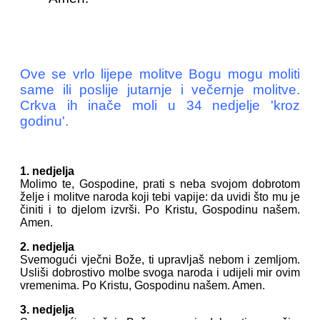
Ove se vrlo lijepe molitve Bogu mogu moliti
same ili poslije jutarnje i večernje molitve.
Crkva ih inače moli u 34 nedjelje 'kroz
godinu'.
1. nedjelja
Molimo te, Gospodine, prati s neba svojom dobrotom
želje i molitve naroda koji tebi vapije: da uvidi što mu je
činiti i to djelom izvrši. Po Kristu, Gospodinu našem.
Amen.
2. nedjelja
Svemogući vječni Bože, ti upravljaš nebom i zemljom.
Usliši dobrostivo molbe svoga naroda i udijeli mir ovim
vremenima. Po Kristu, Gospodinu našem. Amen.
3. nedjelja