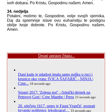
svih dobara. Po Kristu, Gospodinu našem. Amen.
34. nedjelja
Potakni, molimo te, Gospodine, volje svojih vjernika.
Daj da spremnije slave ovu euharistiju te postignu
obilje tvoje dobrote. Po Kristu, Gospodinu našem.
Amen.
Drugi upravo čitaju...
Dani kada je mladost imala samo pušku u ruci i
krunicu oko vrata: IVICA ŠAFARIĆ - NINJA |
Crne...
18 seconds ago
Srpanj 2017: 'Zelena noć' - četnički dernek na
Petrovoj Gori | Crne Mambe | Press
23 seconds ago
20. siječnja 1617. umro je Faust Vrančić, poznati
hrvatski polihistor, leksikograf,...
33 seconds ago