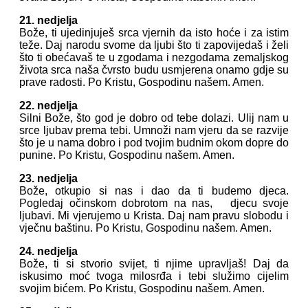
21. nedjelja
Bože, ti ujedinjuješ srca vjernih da isto hoće i za istim
teže. Daj narodu svome da ljubi što ti zapovijedaš i želi
što ti obećavaš te u zgodama i nezgodama zemaljskog
života srca naša čvrsto budu usmjerena onamo gdje su
prave radosti. Po Kristu, Gospodinu našem. Amen.
22. nedjelja
Silni Bože, što god je dobro od tebe dolazi. Ulij nam u
srce ljubav prema tebi. Umnoži nam vjeru da se razvije
što je u nama dobro i pod tvojim budnim okom dopre do
punine. Po Kristu, Gospodinu našem. Amen.
23. nedjelja
Bože, otkupio si nas i dao da ti budemo djeca.
Pogledaj očinskom dobrotom na nas, djecu svoje
ljubavi. Mi vjerujemo u Krista. Daj nam pravu slobodu i
vječnu baštinu. Po Kristu, Gospodinu našem. Amen.
24. nedjelja
Bože, ti si stvorio svijet, ti njime upravljaš! Daj da
iskusimo moć tvoga milosrđa i tebi služimo cijelim
svojim bićem. Po Kristu, Gospodinu našem. Amen.