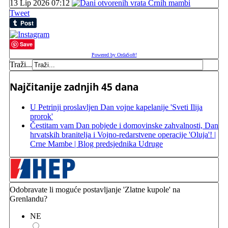
13 Lip 2026 07:12
Tweet
Save
Powered by OrdaSoft!
Traži...
Najčitanije zadnjih 45 dana
U Petrinji proslavljen Dan vojne kapelanije 'Sveti Ilija
prorok'
Čestitam vam Dan pobjede i domovinske zahvalnosti, Dan
hrvatskih branitelja i Vojno-redarstvene operacije 'Oluja'! |
Crne Mambe | Blog predsjednika Udruge
Odobravate li moguće postavljanje 'Zlatne kupole' na
Grenlandu?
NE