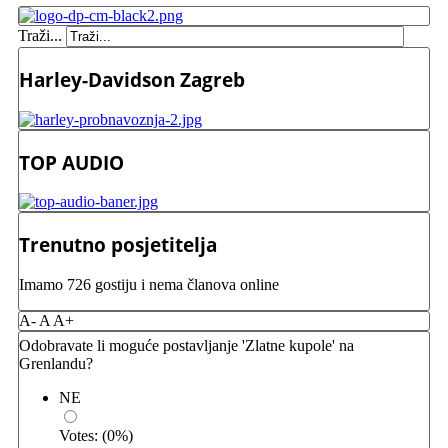
Traži...
Harley-Davidson Zagreb
TOP AUDIO
Trenutno posjetitelja
Imamo 726 gostiju i nema članova online
A-
A
A+
Odobravate li moguće postavljanje 'Zlatne kupole' na
Grenlandu?
NE
Votes:
(
0
%)