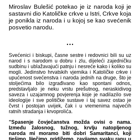
Miroslav Bulešić potekao je iz naroda koji je
sastavni dio Katoličke crkve u Istri, Crkve koja
je ponikla iz naroda i u kojoj se kao svećenik
posvetio narodu.
...
Svećenici i biskupi, časne sestre i redovnici bili su uz
narod i s narodom u dobru i zlu, dijeleći zajedničku
sudbinu i ublažavajući patnju i nesreće kako i koliko su
mogli. Jedinstvo hrvatskih vjernika i Katoličke crkve i
upućenost svećenstva i naroda jednih na druge, što je
stoljećima bilo izgrađivano kao spontani odnos,
predstavljalo je neku vrstu prešutnog, neraskidivog
saveza i uzajamnog povjerenja koje je nadilazilo sve
ideologije i sve političke sustave i taj savez ostao je
čvrst i postojan uvijek, čak i u vremenima najvećih
ratnih stradanja i krvoprolića.
“Spasenje čovječanstva možda ovisi o nama.
Između žalosnog, tužnog, krvlju natopljenog
naroda mi moramo biti dobri Samaritanci, koji
tješimo, liječimo, pridižemo, zavijamo svaku ranu u