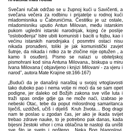
Svečani ručak održao se u župnoj kući u Savičenti, a
svečana večera za rodbinu i prijatelje u rodnoj kući
mladomisnika u Čabrunićima. Čestitku je uz ostale,
mladomisniku uputio Antun Milovan, među istarskim
pukom ugledni istarski narodnjak, kojeg će poslije
“oslobođenja“ Istre ubiti komunisti i baciti u fojbu, kao i
većinu istarskih narodnjaka ( posmrtni ostaci nisu
nikada pronađeni, toliki je jak komunistički zavjet
šutnje, da nikada i nitko za te zločine nije optužen , a
kamo li osuđen). Pismo se nalazi u obiteljskoj
pismohrani kod sina Antuna Milovana., biskupa u miru
Ivana Milovana ( objavljeno i knjizi
Milovani
- za vjeru i
narod", autora Mate Krajine str.166-167)
„Budući da je današnji naraštaj u svojoj vrtoglavosti
tako duboko pao i nema volje ni moći da se sam opet
podigne, jer daleko od Božjih zakona sve više luta i
traži spas ondje gdje ga ne može naći, izabrao je
nebeski Otac, tebe da poput milosrdnog samaritanca
liječiš, uzdižeš, učiš i dijeliš Kruh života… Bog dragi
nam te poslao u zgodan čas, jer ako je ikada svijet
trebao zdrave nauke, to je potrebno pak danas, kada
bijesni žestoki vihor i crna oblačina te nastoji da uništi
sve što je sveto i pošteno….Neka Bog blagoslovi,