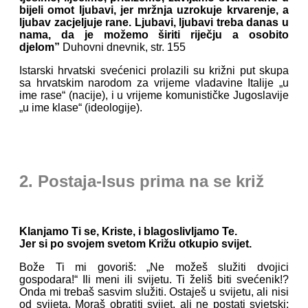
bijeli omot ljubavi, jer mržnja uzrokuje krvarenje, a
ljubav zacjeljuje rane. Ljubavi, ljubavi treba danas u
nama, da je možemo širiti riječju a osobito
djelom”
Duhovni dnevnik, str. 155
Istarski hrvatski svećenici prolazili su križni put skupa
sa hrvatskim narodom za vrijeme vladavine Italije „u
ime rase“ (nacije), i u vrijeme komunističke Jugoslavije
„u ime klase“ (ideologije).
2. Postaja-Isus prima na se križ
Klanjamo Ti se, Kriste, i blagoslivljamo Te.
Jer si po svojem svetom Križu otkupio svijet.
Bože Ti mi govoriš: „Ne možeš služiti dvojici
gospodara!“ Ili meni ili svijetu. Ti želiš biti svećenik!?
Onda mi trebaš sasvim služiti. Ostaješ u svijetu, ali nisi
od svijeta. Moraš obratiti svijet, ali ne postati svjetski;