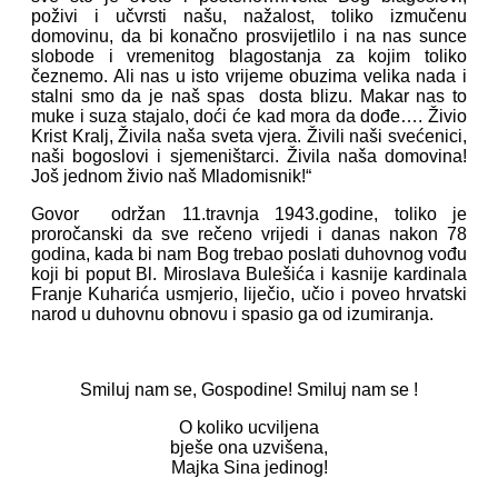
poživi i učvrsti našu, nažalost, toliko izmučenu
domovinu, da bi konačno prosvijetlilo i na nas sunce
slobode i vremenitog blagostanja za kojim toliko
čeznemo. Ali nas u isto vrijeme obuzima velika nada i
stalni smo da je naš spas dosta blizu. Makar nas to
muke i suza stajalo, doći će kad mora da dođe…. Živio
Krist Kralj, Živila naša sveta vjera. Živili naši svećenici,
naši bogoslovi i sjemeništarci. Živila naša domovina!
Još jednom živio naš Mladomisnik!“
Govor održan 11.travnja 1943.godine, toliko je
proročanski da sve rečeno vrijedi i danas nakon 78
godina, kada bi nam Bog trebao poslati duhovnog vođu
koji bi poput Bl. Miroslava Bulešića i kasnije kardinala
Franje Kuharića usmjerio, liječio, učio i poveo hrvatski
narod u duhovnu obnovu i spasio ga od izumiranja.
Smiluj nam se, Gospodine! Smiluj nam se !
O koliko ucviljena
bješe ona uzvišena,
Majka Sina jedinog!