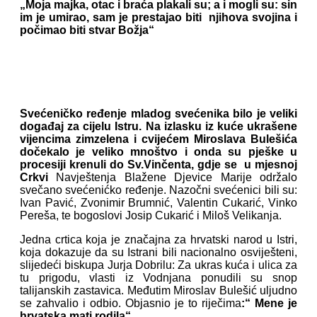
„Moja majka, otac i braća plakali su; a i mogli su: sin
im je umirao, sam je prestajao biti njihova svojina i
počimao biti stvar Božja“
Svećeničko ređenje mladog svećenika bilo je veliki
događaj za cijelu Istru. Na izlasku iz kuće ukrašene
vijencima zimzelena i cvijećem Miroslava Bulešića
dočekalo je veliko mnoštvo i onda su pješke u
procesiji krenuli do Sv.Vinčenta, gdje se u mjesnoj
Crkvi
Navještenja Blažene Djevice Marije održalo
svečano svećenićko ređenje. Nazočni svećenici bili su:
Ivan Pavić, Zvonimir Brumnić, Valentin Cukarić, Vinko
Pereša, te bogoslovi Josip Cukarić i Miloš Velikanja.
Jedna crtica koja je značajna za hrvatski narod u Istri,
koja dokazuje da su Istrani bili nacionalno osviješteni,
slijedeći biskupa Jurja Dobrilu: Za ukras kuća i ulica za
tu prigodu, vlasti iz Vodnjana ponudili su snop
talijanskih zastavica. Međutim Miroslav Bulešić uljudno
se zahvalio i odbio. Objasnio je to riječima
:“ Mene je
hrvatska mati rodila“