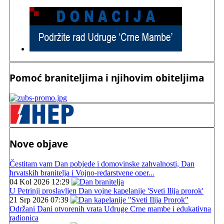
Pomoć braniteljima i njihovim obiteljima
Nove objave
Čestitam vam Dan pobjede i domovinske zahvalnosti, Dan
hrvatskih branitelja i Vojno-redarstvene oper...
04 Kol 2026 12:29
U Petrinji proslavljen Dan vojne kapelanije 'Sveti Ilija prorok'
21 Srp 2026 07:39
Održani Dani otvorenih vrata Udruge Crne mambe i edukativna
radionica