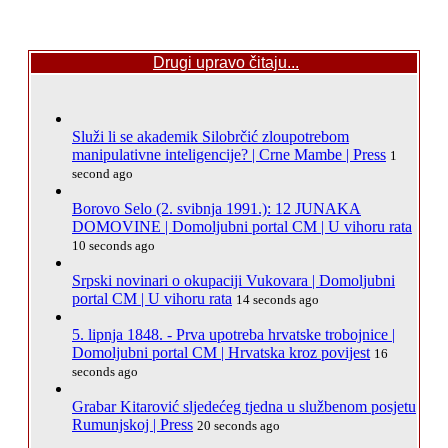
Drugi upravo čitaju...
Služi li se akademik Silobrčić zloupotrebom
manipulativne inteligencije? | Crne Mambe | Press
1
second ago
Borovo Selo (2. svibnja 1991.): 12 JUNAKA
DOMOVINE | Domoljubni portal CM | U vihoru rata
10 seconds ago
Srpski novinari o okupaciji Vukovara | Domoljubni
portal CM | U vihoru rata
14 seconds ago
5. lipnja 1848. - Prva upotreba hrvatske trobojnice |
Domoljubni portal CM | Hrvatska kroz povijest
16
seconds ago
Grabar Kitarović sljedećeg tjedna u službenom posjetu
Rumunjskoj | Press
20 seconds ago