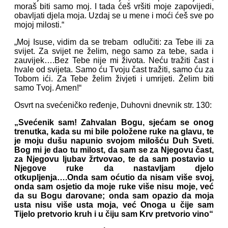
moraš biti samo moj. I tada ćeš vršiti moje zapovijedi,
obavljati djela moja. Uzdaj se u mene i moći ćeš sve po
mojoj milosti.“
„Moj Isuse, vidim da se trebam odlučiti: za Tebe ili za
svijet. Za svijet ne želim, nego samo za tebe, sada i
zauvijek….Bez Tebe nije mi života. Neću tražiti čast i
hvale od svijeta. Samo ću Tvoju čast tražiti, samo ću za
Tobom ići. Za Tebe želim živjeti i umrijeti. Želim biti
samo Tvoj. Amen!“
Osvrt na svećeničko ređenje, Duhovni dnevnik str. 130:
„Svećenik sam! Zahvalan Bogu, sjećam se onog
trenutka, kada su mi bile položene ruke na glavu, te
je moju dušu napunio svojom milošću Duh Sveti.
Bog mi je dao tu milost, da sam se za Njegovu čast,
za Njegovu ljubav žrtvovao, te da sam postavio u
Njegove ruke da nastavljam djelo
otkupljenja….Onda sam oćutio da nisam više svoj,
onda sam osjetio da moje ruke više nisu moje, već
da su Bogu darovane; onda sam opazio da moja
usta nisu više usta moja, već Onoga u čije sam
Tijelo pretvorio kruh i u čiju sam Krv pretvorio vino“