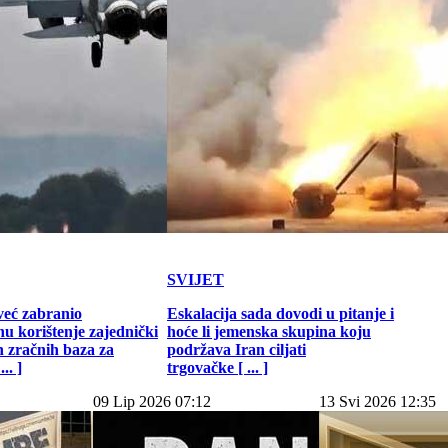
SVIJET
već zabranio
Eskalacija sada dovodi u pitanje i
u korištenje zajednički
hoće li jemenska skupina koju
h zračnih baza za
podržava Iran ciljati
.. ]
trgovačke [ ... ]
09 Lip 2026 07:12
13 Svi 2026 12:35