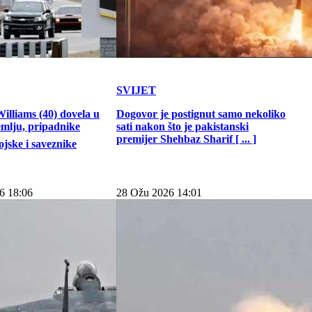
SVIJET
illiams (40) dovela u
Dogovor je postignut samo nekoliko
emlju, pripadnike
sati nakon što je pakistanski
premijer Shehbaz Sharif [ ... ]
jske i saveznike
6 18:06
28 Ožu 2026 14:01