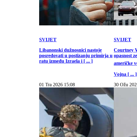
SVIJET
SVIJET
Libanonski dužnosnici nastoje
Courtney W
posredovati u postizanju primirja u
opasnost z
ratu između Izraela i [ ... ]
američke vo
Vojna [ ... ]
01 Tra 2026 15:08
30 Ožu 202