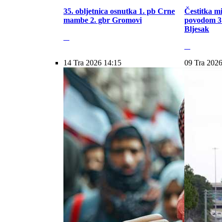
35. obljetnica osnutka 1. pb Crne
Čestitka m
mambe 2. gbr Gromovi
povodom 31
Bljesak
14 Tra 2026 14:15
09 Tra 2026