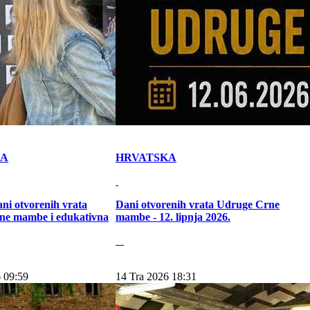
KA
HRVATSKA
ni otvorenih vrata
Dani otvorenih vrata Udruge Crne
ne mambe i edukativna
mambe - 12. lipnja 2026.
 09:59
14 Tra 2026 18:31