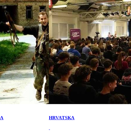
KA
HRVATSKA