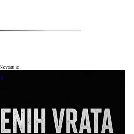
Novosti iz
a
SS
mne