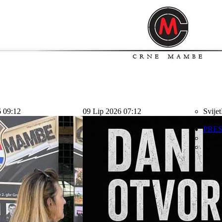
6 09:12
09 Lip 2026 07:12
Svijet
svijet
PRE
Sport
Kolu