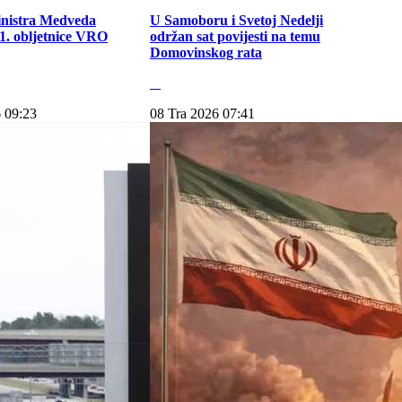
inistra Medveda
U Samoboru i Svetoj Nedelji
. obljetnice VRO
održan sat povijesti na temu
Domovinskog rata
 09:23
08 Tra 2026 07:41