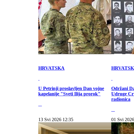
HRVATSKA
HRVATS
U Petrinji proslavljen Dan vojne
Održani Da
kapelanije "Sveti Ilija prorok"
Udruge Cr
radionica
13 Svi 2026 12:35
01 Svi 2026