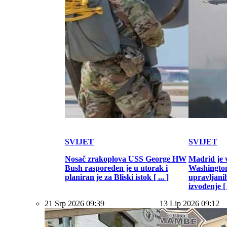
SVIJET
SVIJET
Nosač zrakoplova USS George HW
Madrid je 
Bush raspoređen je u utorak i
Washington
planiran je za Bliski istok [ ... ]
upravljani
izvođenje [ .
21 Srp 2026 09:39
13 Lip 2026 09:12