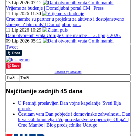
13 Lip 2026 07:12
Vrijeme za buđenje | Domoljubni portal CM | Press
11 Lip 2026 11:30
Crne mambe su partner u projektu za aktivno i dostojanstveno
starenje 'Zlatni puls' | Domoljubni por...
11 Lip 2026 10:29
Dani otvorenih vrata Udruge Crne mambe - 12. lipnja 2026.
09 Lip 2026 05:12
Tweet
Save
Powered by OrdaSoft!
Traži...
Najčitanije zadnjih 45 dana
U Petrinji proslavljen Dan vojne kapelanije 'Sveti Ilija
prorok'
Čestitam vam Dan pobjede i domovinske zahvalnosti, Dan
hrvatskih branitelja i Vojno-redarstvene operacije 'Oluja'! |
Crne Mambe | Blog predsjednika Udruge