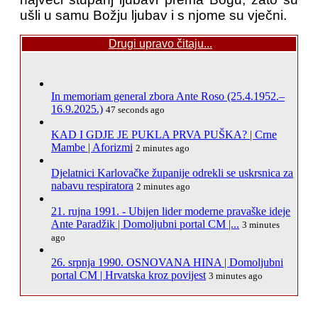
ušli u samu Božju ljubav i s njome su vječni.
Drugi upravo čitaju...
In memoriam general zbora Ante Roso (25.4.1952.–
16.9.2025.)
47 seconds ago
KAD I GDJE JE PUKLA PRVA PUŠKA? | Crne
Mambe | Aforizmi
2 minutes ago
Djelatnici Karlovačke županije odrekli se uskrsnica za
nabavu respiratora
2 minutes ago
21. rujna 1991. - Ubijen lider moderne pravaške ideje
Ante Paradžik | Domoljubni portal CM |...
3 minutes
ago
26. srpnja 1990. OSNOVANA HINA | Domoljubni
portal CM | Hrvatska kroz povijest
3 minutes ago