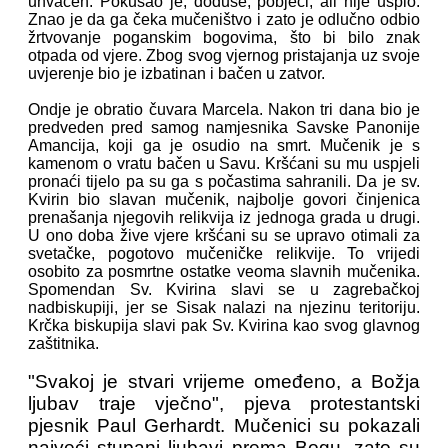
uhvaćen. Pokušao je, doduše, pobjeći, ali nije uspio.
Znao je da ga čeka mučeništvo i zato je odlučno odbio
žrtvovanje poganskim bogovima, što bi bilo znak
otpada od vjere. Zbog svog vjernog pristajanja uz svoje
uvjerenje bio je izbatinan i bačen u zatvor.
Ondje je obratio čuvara Marcela. Nakon tri dana bio je
predveden pred samog namjesnika Savske Panonije
Amancija, koji ga je osudio na smrt. Mučenik je s
kamenom o vratu bačen u Savu. Kršćani su mu uspjeli
pronaći tijelo pa su ga s počastima sahranili. Da je sv.
Kvirin bio slavan mučenik, najbolje govori činjenica
prenašanja njegovih relikvija iz jednoga grada u drugi.
U ono doba žive vjere kršćani su se upravo otimali za
svetačke, pogotovo mučeničke relikvije. To vrijedi
osobito za posmrtne ostatke veoma slavnih mučenika.
Spomendan Sv. Kvirina slavi se u zagrebačkoj
nadbiskupiji, jer se Sisak nalazi na njezinu teritoriju.
Krčka biskupija slavi pak Sv. Kvirina kao svog glavnog
zaštitnika.
"Svakoj je stvari vrijeme omeđeno, a Božja
ljubav traje vječno", pjeva protestantski
pjesnik Paul Gerhardt. Mučenici su pokazali
najveći stupanj ljubavi prema Bogu, zato su