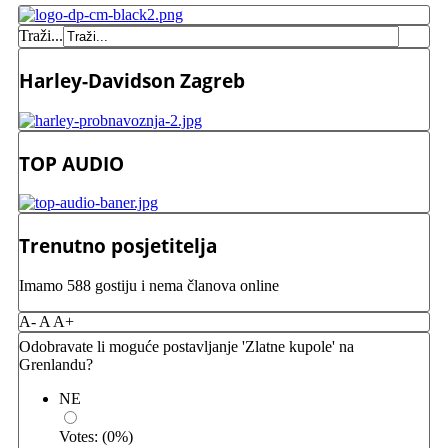
Traži...
Harley-Davidson Zagreb
TOP AUDIO
Trenutno posjetitelja
Imamo 588 gostiju i nema članova online
A-
A
A+
Odobravate li moguće postavljanje 'Zlatne kupole' na
Grenlandu?
NE
Votes:
(
0
%)