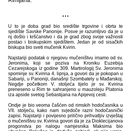
Rimljana.
...
U to je doba grad bio središte trgovine i obrta te
sjedište Savske Panonije. Posve je razumljivo da je u
nj došlo i kršćanstvo i da je grad zbog svoje važnosti
postao i biskupskim sjedištem. Jedan je od sisačkih
biskupa bio sveti mučenik Kvirin.
Najstariji podatak o njegovu mučeništvu imamo od sv.
Jeronima, koji se poziva na Kroniku Euzebija
Cezarejskoga iz godine 309. Martirologij Sv. Jeronima
spominje sv. Kvirina 4. lipnja, a govori da je pokopan u
Sabariji, u Panoniji, današnji Szombately u Mađarskoj.
Negdje početkom V. stoljeća tijelo je sv. Kvirina
preneseno u Rim te sahranjeno u mauzoleju Platonia
iza apside svetog Sebastijana na Apijevoj cesti.
Ondje je bio veoma čašćen od rimskih hodočasnika u
VII. stoljeću, kako nam svjedoče razni hodočasnički
zapisi. Najstariji i povijesno prilično prihvatljiv izvještaj
o mučeništvu sv. Kvirina govori da je za Dioklecijanova
progonstva po nalogu namjesnika Maksima bio