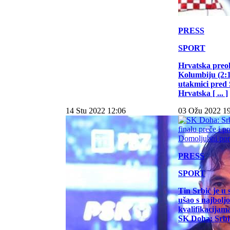
PRESS
SPORT
Hrvatska preo
Kolumbiju (2:1)
utakmici pred
Hrvatska [ ... ]
14 Stu 2022 12:06
03 Ožu 2022 1
PRESS
SPORT
Tin Srbić je u 
ušao s najbol
kvalifikacijam
SK Doha: Srbić 