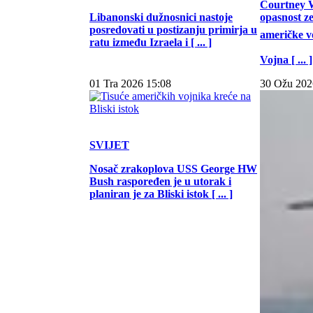
Courtney W
Libanonski dužnosnici nastoje
opasnost z
posredovati u postizanju primirja u
američke vo
ratu između Izraela i [ ... ]
Vojna [ ... ]
01 Tra 2026 15:08
30 Ožu 202
SVIJET
Nosač zrakoplova USS George HW
Bush raspoređen je u utorak i
planiran je za Bliski istok [ ... ]