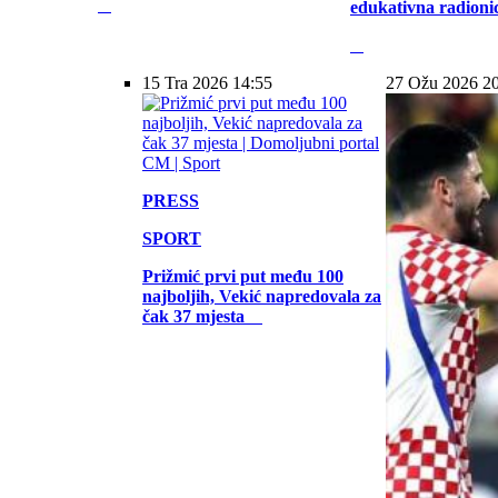
edukativna radioni
15 Tra 2026 14:55
27 Ožu 2026 2
PRESS
SPORT
Prižmić prvi put među 100
najboljih, Vekić napredovala za
čak 37 mjesta