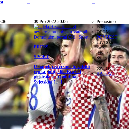
ca
0:06
09 Pro 2022 20:06
Prenosimo
Istraga
DPCM
POVIJEST
Hrvatska
PRESS
kroz
povijest
SPORT
Svijet
kroz
U napetoj završnici hrvatska
povijest
repka pobijedila Brazil i
RATOVI
plasirala se u polufinale
Svjetskog [ ... ]