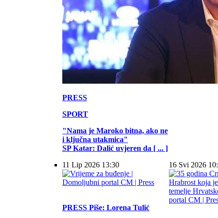
PRESS
SPORT
"Nama je Maroko bitna, ako ne
i ključna utakmica"
SP Katar: Dalić uvjeren da [ ... ]
11 Lip 2026 13:30
16 Svi 2026 10
PRESS
Piše: Lorena Tulić