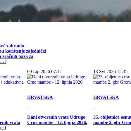
već zabranio
u korištenje zajednički
h zračnih baza za
.. ]
09 Lip 2026 07:12
13 Svi 2026 12:35
HRVATSKA
HRVATSKA
Dani otvorenih vrata Udruge
35. obljetnica osn
enih vrata
Crne mambe - 12. lipnja 2026.
mambe 2. gbr Gro
e i