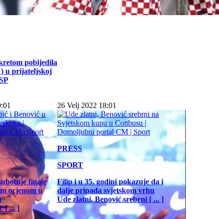
kretom pobijedila
 u prijateljskoj
 SP
9:01
26 Velj 2022 18:01
PRESS
SPORT
subotnje finale
Filip i u 35. godini pokazuje da i
jom ocjenom u
dalje pripada svjetskom vrhu
a
Ude zlatni, Benović srebrni [ ... ]
[ ... ]