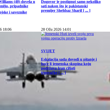
illiams (40) dovela u
Dogovor je postignut samo nekoliko
emlju, pripadnike
sati nakon što je pakistanski
premijer Shehbaz Sharif [ ... ]
jske i saveznike
6 18:06
28 Ožu 2026 14:01
SVIJET
Eskalacija sada dovodi u pitanje i
hoće li jemenska skupina koju
podržava Iran ciljati
trgovačke [ ... ]