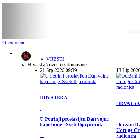
Open menu
VIJESTI
Hrvatska
Novosti iz domovine
21 Srp 2026 09:39
13 Lip 202
HRVATSKA
HRVATS
U Petrinji proslavljen Dan vojne
kapelanije "Sveti Ilija prorok"
Održani Da
Udruge Cr
radionica