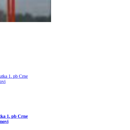
utka 1. pb Crne
movi