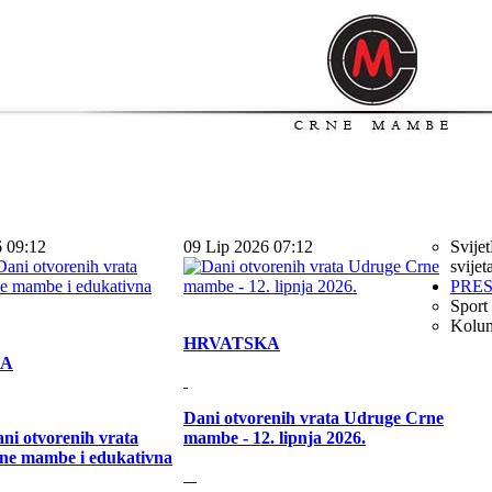
6 09:12
09 Lip 2026 07:12
Svijet
svijet
PRE
Sport
Kolu
HRVATSKA
KA
Dani otvorenih vrata Udruge Crne
ni otvorenih vrata
mambe - 12. lipnja 2026.
ne mambe i edukativna