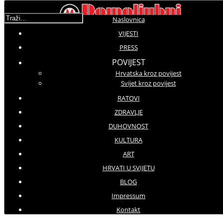
Traži...
Naslovnica
VIJESTI
PRESS
Molimo ocijenite
POVIJEST
Hrvatska kroz povijest
Vijesti iz svijeta
Svijet kroz povijest
Nedjelja, 27 Studeni 2016 04:25
Hitovi: 3303
RATOVI
ZDRAVLJE
Već drugi dan zaredom razgovarali o Siriji
DUHOVNOST
Putin i Erdogan razmjenjuju
KULTURA
mišljenja o Siriji
ART
HRVATI U SVIJETU
BLOG
Impressum
Kontakt