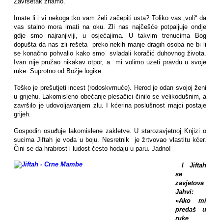
Završetak znamo.
Imate li i vi nekoga tko vam želi začepiti usta? Toliko vas „voli“ da
vas stalno mora imati na oku. Zli nas najčešće potpaljuje ondje
gdje smo najranjiviji, u osjećajima. U takvim trenucima Bog
dopušta da nas zli rešeta preko nekih manje dragih osoba ne bi li
se konačno pohvalio kako smo svladali koračić duhovnog života.
Ivan nije pružao nikakav otpor, a mi volimo uzeti pravdu u svoje
ruke. Suprotno od Božje logike.
Teško je prešutjeti incest (rodoskvrnuće). Herod je odan svojoj ženi
u grijehu. Lakomisleno obećanje plesačici činilo se velikodušnim, a
završilo je udovoljavanjem zlu. I kćerina poslušnost majci postaje
grijeh.
Gospodin osuđuje lakomislene zakletve. U starozavjetnoj Knjizi o
sucima Jiftah je vođa u boju. Nesretnik je žrtvovao vlastitu kćer.
Čini se da hrabrost i ludost često hodaju u paru. Jadno!
I Jiftah
se
zavjetova
Jahvi:
»Ako mi
predaš u
ruke