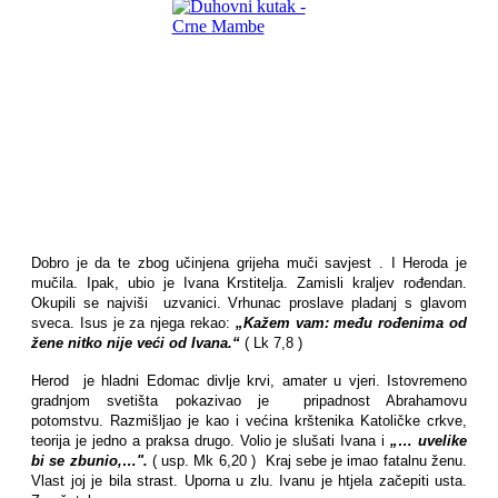
Dobro je da te zbog učinjena grijeha muči savjest . I Heroda je
mučila. Ipak, ubio je Ivana Krstitelja. Zamisli kraljev rođendan.
Okupili se najviši uzvanici. Vrhunac proslave pladanj s glavom
sveca. Isus je za njega rekao:
„Kažem vam: među rođenima od
žene nitko nije veći od Ivana.“
( Lk 7,8 )
Herod je hladni Edomac divlje krvi, amater u vjeri. Istovremeno
gradnjom svetišta pokazivao je pripadnost Abrahamovu
potomstvu. Razmišljao je kao i većina krštenika Katoličke crkve,
teorija je jedno a praksa drugo. Volio je slušati Ivana i
„… uvelike
bi se zbunio,…".
( usp. Mk 6,20 ) Kraj sebe je imao fatalnu ženu.
Vlast joj je bila strast. Uporna u zlu. Ivanu je htjela začepiti usta.