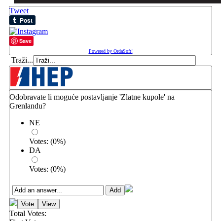
Tweet
Save
Powered by OrdaSoft!
Traži...
Odobravate li moguće postavljanje 'Zlatne kupole' na
Grenlandu?
NE
Votes:
(
0
%)
DA
Votes:
(
0
%)
Total Votes: