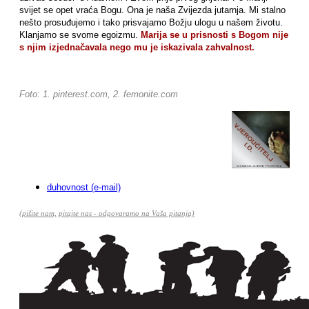
svijet se opet vraća Bogu. Ona je naša Zvijezda jutarnja. Mi stalno
nešto prosuđujemo i tako prisvajamo Božju ulogu u našem životu.
Klanjamo se svome egoizmu.
Marija se u prisnosti s Bogom nije
s njim izjednačavala nego mu je iskazivala zahvalnost.
Foto: 1. pinterest.com, 2. femonite.com
duhovnost (e-mail)
(pišite nam, pitajte nas - odgovaramo na Vaša pitanja)