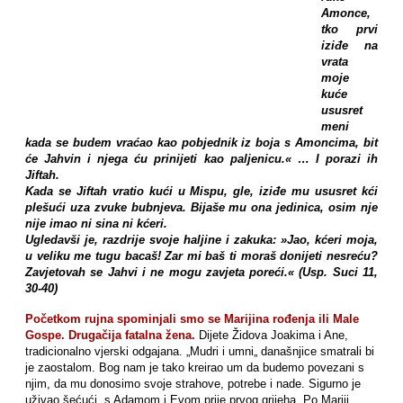
Amonce,
tko prvi
iziđe na
vrata
moje
kuće
ususret
meni
kada se budem vraćao kao pobjednik iz boja s Amoncima, bit
će Jahvin i njega ću prinijeti kao paljenicu.« … I porazi ih
Jiftah.
Kada se Jiftah vratio kući u Mispu, gle, iziđe mu ususret kći
plešući uza zvuke bubnjeva. Bijaše mu ona jedinica, osim nje
nije imao ni sina ni kćeri.
Ugledavši je, razdrije svoje haljine i zakuka: »Jao, kćeri moja,
u veliku me tugu bacaš! Zar mi baš ti moraš donijeti nesreću?
Zavjetovah se Jahvi i ne mogu zavjeta poreći.« (Usp. Suci 11,
30-40)
Početkom rujna spominjali smo se Marijina rođenja ili Male
Gospe. Drugačija fatalna žena.
Dijete Židova Joakima i Ane,
tradicionalno vjerski odgajana. „Mudri i umni„ današnjice smatrali bi
je zaostalom. Bog nam je tako kreirao um da budemo povezani s
njim, da mu donosimo svoje strahove, potrebe i nade. Sigurno je
uživao šećući s Adamom i Evom prije prvog grijeha. Po Mariji