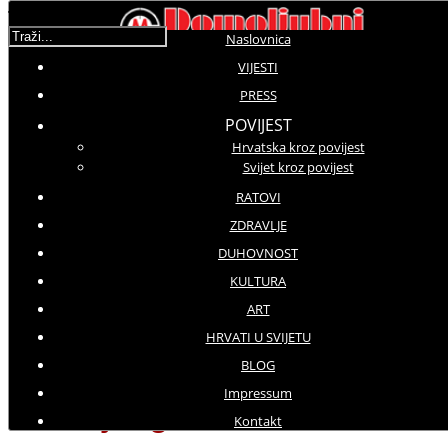
Traži...
Naslovnica
VIJESTI
PRESS
Molimo ocijenite
POVIJEST
Hrvatska kroz povijest
Vijesti iz svijeta
Svijet kroz povijest
Subota, 22 Srpanj 2017 11:55
Hitovi: 3549
RATOVI
ZDRAVLJE
Palestinski predsjednik naredio
DUHOVNOST
obustavu svakog službenog
KULTURA
kontakta
ART
Najkrvaviji izraelsko-
HRVATI U SVIJETU
BLOG
palestinski sukob
Impressum
zadnjih godina
Kontakt