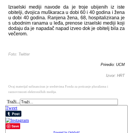
Izraelski mediji navode da je troje ubijenih iz iste
obitelji, dvojica muškaraca u dobi 60 i 40 godina i žena
u dobi 40 godina. Ranjena žena, 68, hospitalizirana je
s ubodnim ranama u leđa, prenose izraelski mediji koji
dodaju da je napadač napad izveo dok je obitelj bila za
večerom.
Foto: Twitter
Priredio: UCM
Izvor: HRT
Ovaj materijal sufinanciran je sredstvima Fonda za poticanje pluralizma i
raznovrsnosti elektroničkih medija.
Traži...
Tweet
Save
Powered by OrdaSoft!