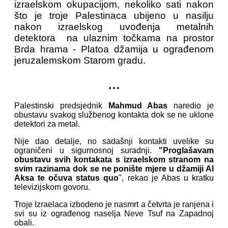
izraelskom okupacijom, nekoliko sati nakon
što je troje Palestinaca ubijeno u nasilju
nakon izraelskog uvođenja metalnih
detektora na ulaznim točkama na prostor
Brda hrama - Platoa džamija u ograđenom
jeruzalemskom Starom gradu.
...
Palestinski predsjednik
Mahmud Abas
naredio je
obustavu svakog službenog kontakta dok se ne uklone
detektori za metal.
Nije dao detalje, no sadašnji kontakti uvelike su
ograničeni u sigurnosnoj suradnji.
"Proglašavam
obustavu svih kontakata s izraelskom stranom na
svim razinama dok se ne ponište mjere u džamiji Al
Aksa te očuva status quo
", rekao je Abas u kratku
televizijskom govoru.
Troje Izraelaca izbodeno je nasmrt a četvrta je ranjena i
svi su iz ograđenog naselja Neve Tsuf na Zapadnoj
obali.