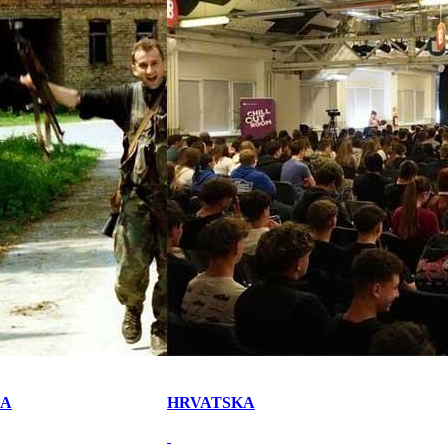
KA
HRVATSKA