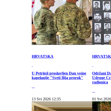
HRVATSKA
HRVATS
U Petrinji proslavljen Dan vojne
Održani Da
kapelanije "Sveti Ilija prorok"
Udruge Cr
radionica
13 Svi 2026 12:35
01 Svi 2026