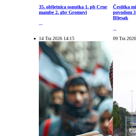
35. obljetnica osnutka 1. pb Crne
Čestitka m
mambe 2. gbr Gromovi
povodom 31
Bljesak
14 Tra 2026 14:15
09 Tra 2026