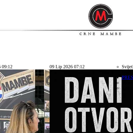
6 09:12
09 Lip 2026 07:12
Svijet
svijet
PRE
Sport
Kolu