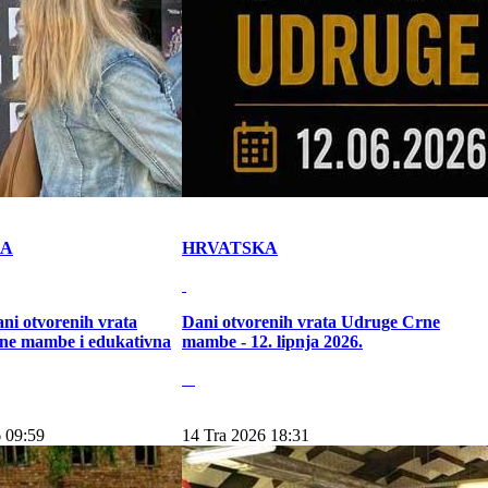
KA
HRVATSKA
ni otvorenih vrata
Dani otvorenih vrata Udruge Crne
ne mambe i edukativna
mambe - 12. lipnja 2026.
 09:59
14 Tra 2026 18:31