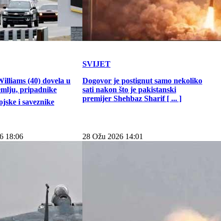
SVIJET
illiams (40) dovela u
Dogovor je postignut samo nekoliko
emlju, pripadnike
sati nakon što je pakistanski
premijer Shehbaz Sharif [ ... ]
jske i saveznike
6 18:06
28 Ožu 2026 14:01