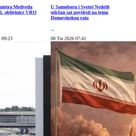
inistra Medveda
U Samoboru i Svetoj Nedelji
. obljetnice VRO
održan sat povijesti na temu
Domovinskog rata
 09:23
08 Tra 2026 07:41