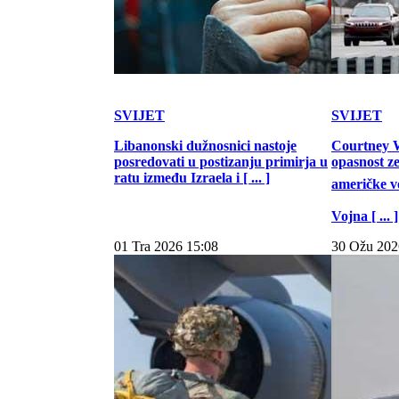
SVIJET
SVIJET
Libanonski dužnosnici nastoje
Courtney W
posredovati u postizanju primirja u
opasnost z
ratu između Izraela i [ ... ]
američke vo
Vojna [ ... ]
01 Tra 2026 15:08
30 Ožu 202