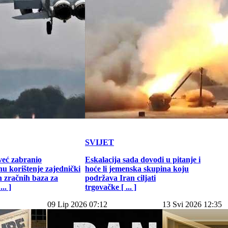
SVIJET
već zabranio
Eskalacija sada dovodi u pitanje i
u korištenje zajednički
hoće li jemenska skupina koju
h zračnih baza za
podržava Iran ciljati
.. ]
trgovačke [ ... ]
09 Lip 2026 07:12
13 Svi 2026 12:35