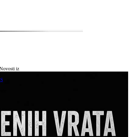
Novosti iz
a
SS
mne