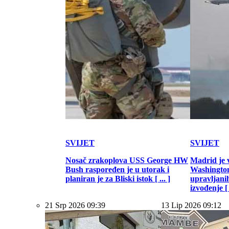
SVIJET
SVIJET
Nosač zrakoplova USS George HW
Madrid je 
Bush raspoređen je u utorak i
Washington
planiran je za Bliski istok [ ... ]
upravljani
izvođenje [ .
21 Srp 2026 09:39
13 Lip 2026 09:12