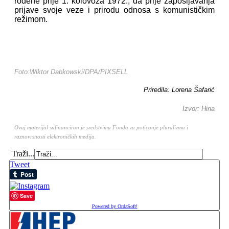
rođene prije 1. kolovoza 1972., da prije zapošljavanja
prijave svoje veze i prirodu odnosa s komunističkim
režimom.
Foto:Wiktor Dabkowski/DPA/PIXSELL
Priredila: Lorena Šafarić
I
zvor: Hina
Ovaj materijal sufinanciran je sredstvima Fonda za poticanje pluralizma i
raznovrsnosti elektroničkih medija.
Traži...
Tweet
Save
Powered by OrdaSoft!