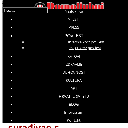
Traži...
Naslovnica
VIJESTI
Korisnička ocjena:
5
/
5
PRESS
POVIJEST
Hrvatska kroz povijest
Molimo ocijenite
Svijet kroz povijest
Vijesti iz svijeta
RATOVI
Petak, 06 Listopad 2017 23:22
ZDRAVLJE
Hitovi: 3830
DUHOVNOST
Dosadašnjeg veleposlanika
KULTURA
komunističke vlasti vrbovale na
ART
odsluženju vojnog roka
HRVATI U SVIJETU
Poljski veleposlanik u EU
BLOG
Impressum
dao ostavku, navodno
Kontakt
surađivao s