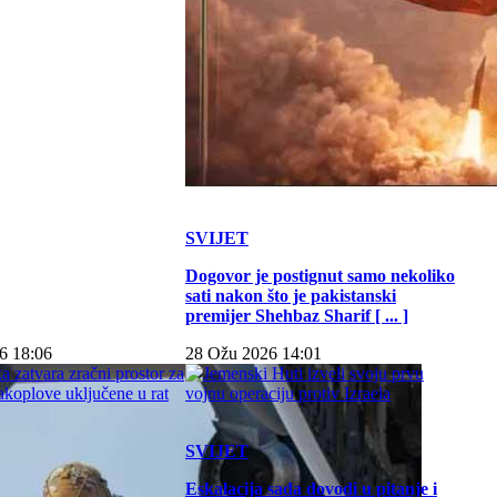
SVIJET
Dogovor je postignut samo nekoliko
sati nakon što je pakistanski
premijer Shehbaz Sharif [ ... ]
6 18:06
28 Ožu 2026 14:01
SVIJET
Eskalacija sada dovodi u pitanje i