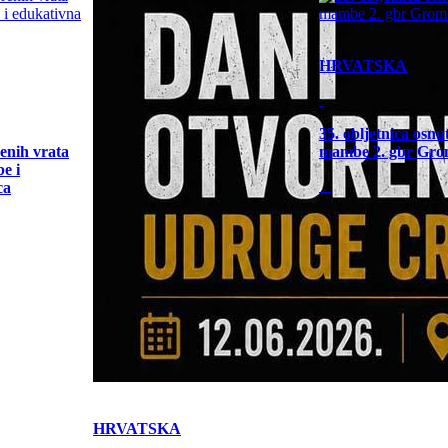
HRVATSKA
35. obljetnica osn
enih vrata
mambe 2. gbr Gro
e i
ca
HRVATSKA