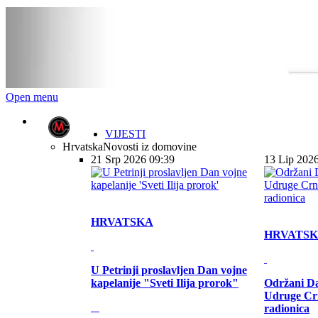
Open menu
VIJESTI
Hrvatska
Novosti iz domovine
21 Srp 2026 09:39
13 Lip 202
HRVATSKA
HRVATS
U Petrinji proslavljen Dan vojne
kapelanije "Sveti Ilija prorok"
Održani Da
Udruge Cr
radionica