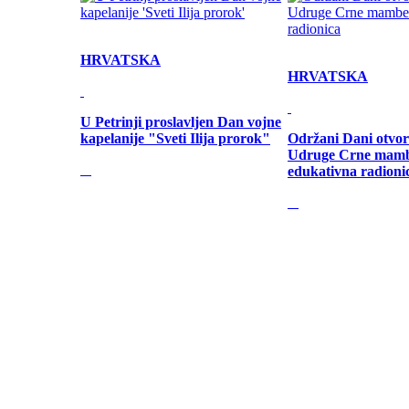
HRVATSKA
HRVATSKA
U Petrinji proslavljen Dan vojne
kapelanije "Sveti Ilija prorok"
Održani Dani otvor
Udruge Crne mamb
edukativna radioni