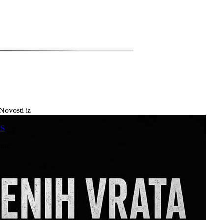
Novosti iz
a
SS
mne