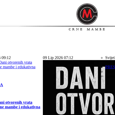
6 09:12
09 Lip 2026 07:12
Svijet
svijet
PRE
Sport
Kolu
KA
ni otvorenih vrata
ne mambe i edukativna