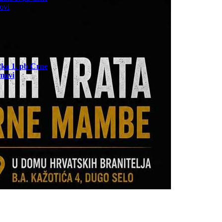
utka 1. pb Crne
movi