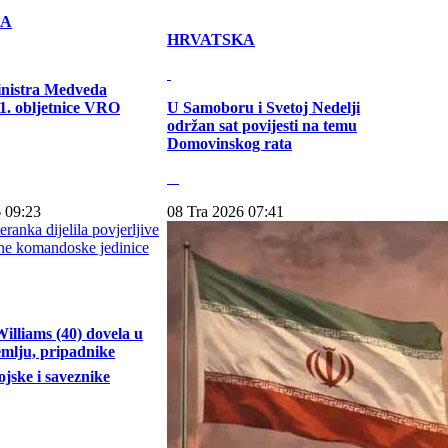
KA
HRVATSKA
inistra Medveda
. obljetnice VRO
U Samoboru i Svetoj Nedelji
održan sat povijesti na temu
Domovinskog rata
 09:23
08 Tra 2026 07:41
illiams (40) dovela u
emlju, pripadnike
jske i saveznike