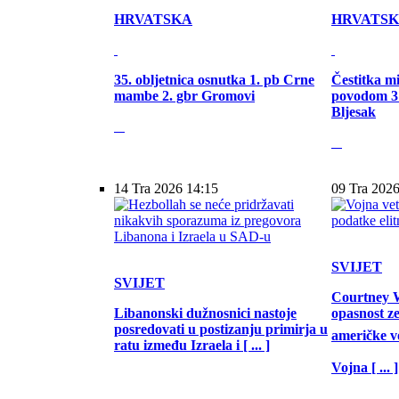
HRVATSKA
HRVATS
35. obljetnica osnutka 1. pb Crne
Čestitka m
mambe 2. gbr Gromovi
povodom 31
Bljesak
14 Tra 2026 14:15
09 Tra 2026
SVIJET
SVIJET
Courtney W
Libanonski dužnosnici nastoje
opasnost z
posredovati u postizanju primirja u
američke vo
ratu između Izraela i [ ... ]
Vojna [ ... ]