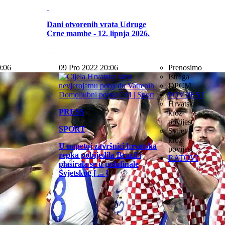
Dani otvorenih vrata Udruge
Crne mambe - 12. lipnja 2026.
0:06
09 Pro 2022 20:06
Prenosimo
Istraga
DPCM
POVIJEST
Hrvatska
PRESS
kroz
povijest
SPORT
Svijet
kroz
U napetoj završnici hrvatska
povijest
repka pobijedila Brazil i
RATOVI
plasirala se u polufinale
Svjetskog [ ... ]