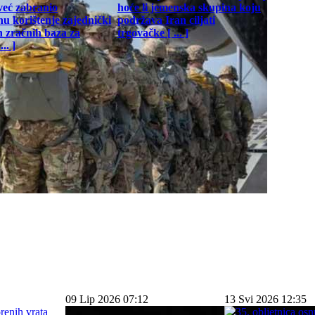
već zabranio
hoće li jemenska skupina koju
u korištenje zajednički
podržava Iran ciljati
h zračnih baza za
trgovačke [ ... ]
.. ]
09 Lip 2026 07:12
13 Svi 2026 12:35