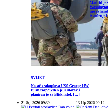
Madrid je 
Washington
upravljani
izvođenje [ .
SVIJET
Nosač zrakoplova USS George HW
Bush raspoređen je u utorak i
planiran je za Bliski istok [ ... ]
21 Srp 2026 09:39
13 Lip 2026 09:12