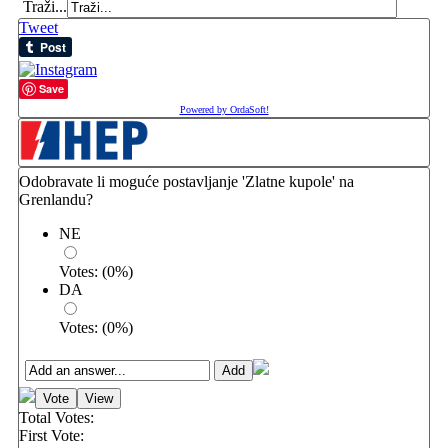
Traži...
Tweet
Save
Powered by OrdaSoft!
Odobravate li moguće postavljanje 'Zlatne kupole' na
Grenlandu?
NE
Votes:
(
0
%)
DA
Votes:
(
0
%)
Total Votes:
First Vote: