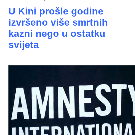
U Kini prošle godine
izvršeno više smrtnih
kazni nego u ostatku
svijeta