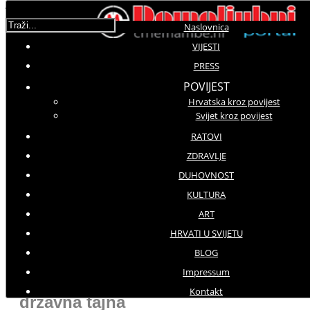
Traži...
Naslovnica
VIJESTI
Korisnička ocjena:
5
/
5
PRESS
POVIJEST
Hrvatska kroz povijest
Molimo ocijenite
Svijet kroz povijest
Prenosimo
RATOVI
Utorak, 11 Travanj 2017 10:42
ZDRAVLJE
Hitovi: 2737
DUHOVNOST
KULTURA
PRESS
ART
HRVATI U SVIJETU
PRENOSIMO
BLOG
Impressum
Informacije o smrtnoj kazni su
Kontakt
državna tajna