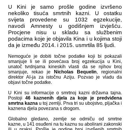
U Kini je samo prošle godine izvršeno
nekoliko tisuća smrtnih kazni. U ostatku
svijeta provedene su 1032 egzekucije,
navodi Amnesty u godišnjem izvješću.
Procjene nisu u skladu sa službenim
podacima koje je objavila Kina i u kojima stoji
da je između 2014. i 2015. usmrtila 85 ljudi.
Nemoguće je dobiti točne podatke koji bi pokazali
smanjuje li se ili povećava broj egzekucija u Kini,
unatoč tvrdnjama kineskih vlasti da se njihov broj
smanjuje, rekao je
Nicholas Bequelin
, regionalni
direktor AI-ja za istočnu Aziju. Pozvao je vladu da
objavi točne podatke.
U Kini su informacije o smrtnoj kazni državna tajna.
Postoji
46 kaznenih djela za koje je predviđena
smrtna kazna
u toj zemlji. Prva tri su ubojstvo, pljačka i
kaznena djela povezana s drogom.
Globalno gledano, zemlje se odmiču od smrtne
kazne, u 141 osuđeni na tu kaznu su abolirani zakonski
ili u praksi. Prošle je godine broj izvršenih smrtnih