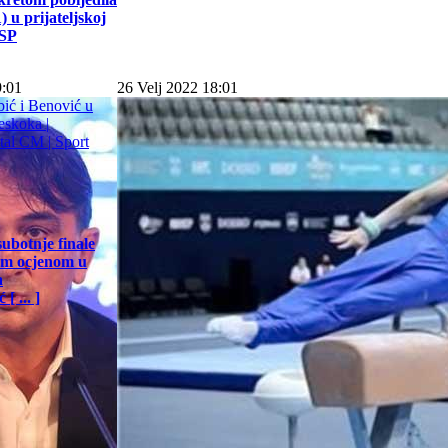
 u prijateljskoj
 SP
9:01
26 Velj 2022 18:01
subotnje finale
jom ocjenom u
a
[ ... ]