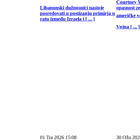
Courtney W
Libanonski dužnosnici nastoje
opasnost z
posredovati u postizanju primirja u
američke vo
ratu između Izraela i [ ... ]
Vojna [ ... ]
01 Tra 2026 15:08
30 Ožu 202