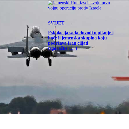
SVIJET
Eskalacija sada dovodi u pitanje i
hoće li jemenska skupina koju
podržava Iran ciljati
trgovačke [ ... ]