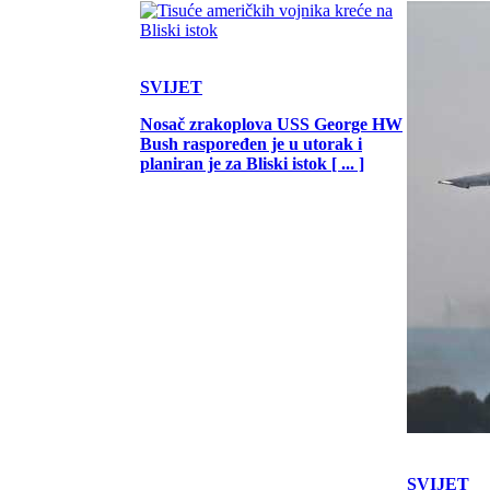
SVIJET
Nosač zrakoplova USS George HW
Bush raspoređen je u utorak i
planiran je za Bliski istok [ ... ]
SVIJET