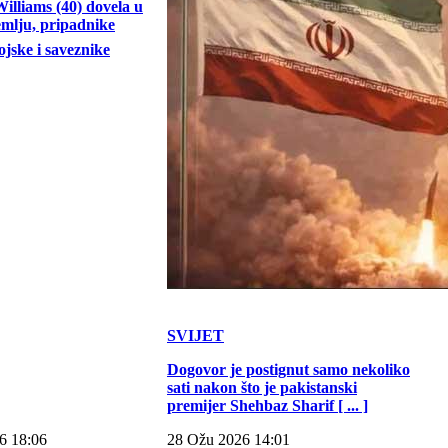
illiams (40) dovela u
emlju, pripadnike
jske i saveznike
SVIJET
Dogovor je postignut samo nekoliko
sati nakon što je pakistanski
premijer Shehbaz Sharif [ ... ]
6 18:06
28 Ožu 2026 14:01