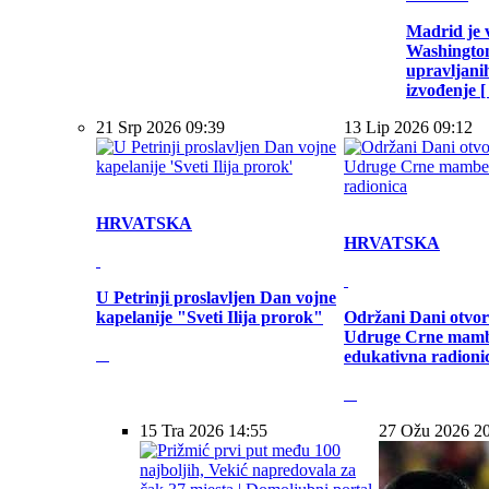
Madrid je 
Washington
upravljani
izvođenje [ .
21 Srp 2026 09:39
13 Lip 2026 09:12
HRVATSKA
HRVATSKA
U Petrinji proslavljen Dan vojne
kapelanije "Sveti Ilija prorok"
Održani Dani otvor
Udruge Crne mamb
edukativna radioni
15 Tra 2026 14:55
27 Ožu 2026 2