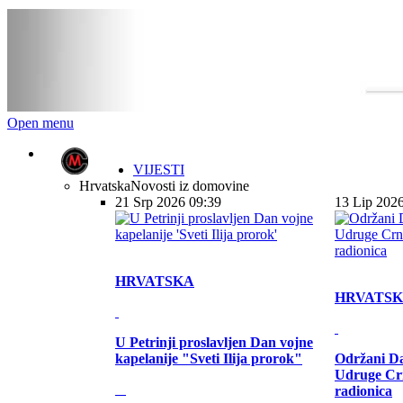
Open menu
VIJESTI
Hrvatska
Novosti iz domovine
21 Srp 2026 09:39
13 Lip 202
HRVATSKA
HRVATS
U Petrinji proslavljen Dan vojne
kapelanije "Sveti Ilija prorok"
Održani Da
Udruge Cr
radionica