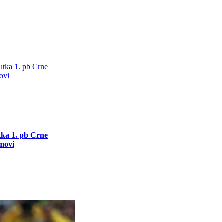
utka 1. pb Crne
movi