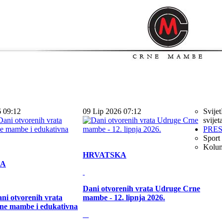
6 09:12
09 Lip 2026 07:12
Svijet
svijet
PRE
Sport
Kolu
HRVATSKA
KA
Dani otvorenih vrata Udruge Crne
ni otvorenih vrata
mambe - 12. lipnja 2026.
ne mambe i edukativna