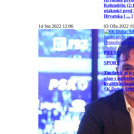
Kolumbiju (2:1)
utakmici pred
Hrvatska [ ... ]
14 Stu 2022 12:06
03 Ožu 2022 1
PRESS
SPORT
Tin Srbić je u 
ušao s najbol
kvalifikacijam
SK Doha: Srbić 