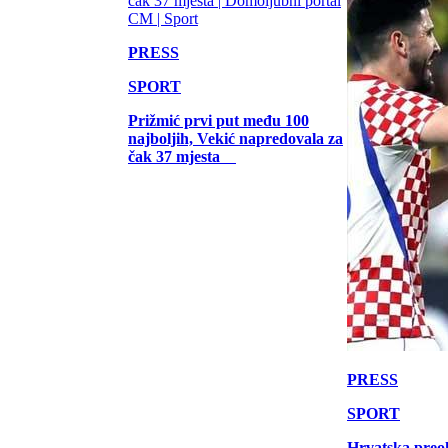
PRESS
SPORT
Prižmić prvi put među 100
najboljih, Vekić napredovala za
čak 37 mjesta
PRESS
SPORT
Hrvatska preo