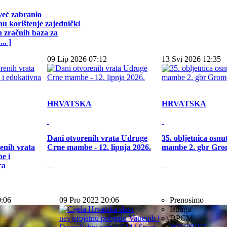
već zabranio
u korištenje zajednički
h zračnih baza za
.. ]
09 Lip 2026 07:12
13 Svi 2026 12:35
HRVATSKA
HRVATSKA
Dani otvorenih vrata Udruge
35. obljetnica osn
enih vrata
Crne mambe - 12. lipnja 2026.
mambe 2. gbr Gro
e i
ca
0:06
09 Pro 2022 20:06
Prenosimo
Istraga
DPCM