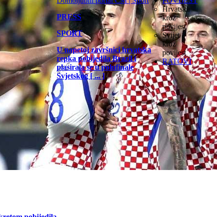
POVIJEST
Hrvatska
PRESS
kroz
povijest
SPORT
Svijet
kroz
U napetoj završnici hrvatska
povijest
repka pobijedila Brazil i
RATOVI
plasirala se u polufinale
Svjetskog [ ... ]
kretom pobijedila