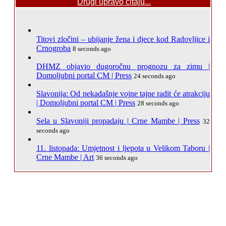
Drugi upravo čitaju...
Titovi zločini – ubijanje žena i djece kod Radovljice i
Crnogroba
8 seconds ago
DHMZ objavio dugoročnu prognozu za zimu |
Domoljubni portal CM | Press
24 seconds ago
Slavonija: Od nekadašnje vojne tajne radit će atrakciju
| Domoljubni portal CM | Press
28 seconds ago
Sela u Slavoniji propadaju | Crne Mambe | Press
32
seconds ago
11. listopada: Umjetnost i ljepota u Velikom Taboru |
Crne Mambe | Art
36 seconds ago