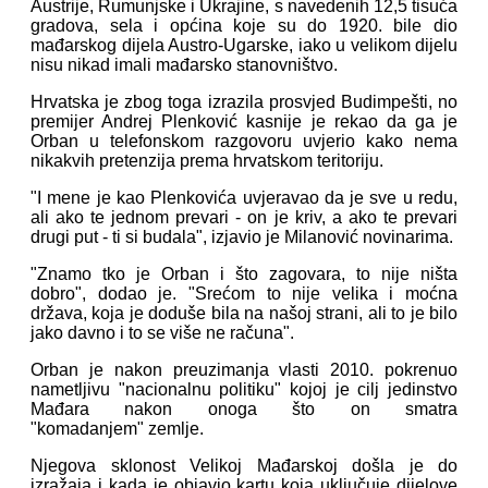
Austrije, Rumunjske i Ukrajine, s navedenih 12,5 tisuća
gradova, sela i općina koje su do 1920. bile dio
mađarskog dijela Austro-Ugarske, iako u velikom dijelu
nisu nikad imali mađarsko stanovništvo.
Hrvatska je zbog toga izrazila prosvjed Budimpešti, no
premijer Andrej Plenković kasnije je rekao da ga je
Orban u telefonskom razgovoru uvjerio kako nema
nikakvih pretenzija prema hrvatskom teritoriju.
"I mene je kao Plenkovića uvjeravao da je sve u redu,
ali ako te jednom prevari - on je kriv, a ako te prevari
drugi put - ti si budala", izjavio je Milanović novinarima.
"Znamo tko je Orban i što zagovara, to nije ništa
dobro", dodao je. "Srećom to nije velika i moćna
država, koja je doduše bila na našoj strani, ali to je bilo
jako davno i to se više ne računa".
Orban je nakon preuzimanja vlasti 2010. pokrenuo
nametljivu "nacionalnu politiku" kojoj je cilj jedinstvo
Mađara nakon onoga što on smatra
"komadanjem" zemlje.
Njegova sklonost Velikoj Mađarskoj došla je do
izražaja i kada je objavio kartu koja uključuje dijelove