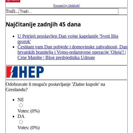
Powered by OrdaSoft!
Traži...
Najčitanije zadnjih 45 dana
U Petrinji proslavljen Dan vojne kapelanije 'Sveti Ilija
prorok'
Čestitam vam Dan pobjede i domovinske zahvalnosti, Dan
hrvatskih branitelja i Vojno-redarstvene operacije 'Oluja'! |
Crne Mambe | Blog predsjednika Udruge
Odobravate li moguće postavljanje 'Zlatne kupole' na
Grenlandu?
NE
Votes:
(
0
%)
DA
Votes:
(
0
%)