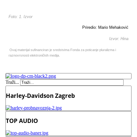
Foto: 1. Izvor
Priredio: Mario Mehaković
Izvor: Hina
Ovaj materijal sufinanciran je sredstvima Fonda za poticanje pluralizma i
raznovrsnosti elektroničkih medija.
Traži...
Harley-Davidson Zagreb
TOP AUDIO