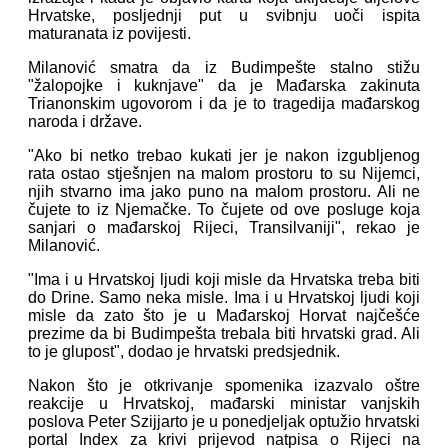
Hrvatske, posljednji put u svibnju uoči ispita
maturanata iz povijesti.
Milanović smatra da iz Budimpešte stalno stižu
"žalopojke i kuknjave" da je Mađarska zakinuta
Trianonskim ugovorom i da je to tragedija mađarskog
naroda i države.
"Ako bi netko trebao kukati jer je nakon izgubljenog
rata ostao stješnjen na malom prostoru to su Nijemci,
njih stvarno ima jako puno na malom prostoru. Ali ne
čujete to iz Njemačke. To čujete od ove posluge koja
sanjari o mađarskoj Rijeci, Transilvaniji", rekao je
Milanović.
"Ima i u Hrvatskoj ljudi koji misle da Hrvatska treba biti
do Drine. Samo neka misle. Ima i u Hrvatskoj ljudi koji
misle da zato što je u Mađarskoj Horvat najčešće
prezime da bi Budimpešta trebala biti hrvatski grad. Ali
to je glupost", dodao je hrvatski predsjednik.
Nakon što je otkrivanje spomenika izazvalo oštre
reakcije u Hrvatskoj, mađarski ministar vanjskih
poslova Peter Szijjarto je u ponedjeljak optužio hrvatski
portal Index za krivi prijevod natpisa o Rijeci na