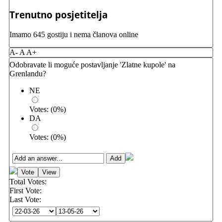
Trenutno posjetitelja
Imamo 645 gostiju i nema članova online
A-
A
A+
Odobravate li moguće postavljanje 'Zlatne kupole' na
Grenlandu?
NE
Votes:
(
0
%)
DA
Votes:
(
0
%)
Total Votes:
First Vote:
Last Vote: