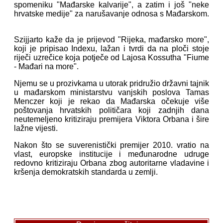
spomeniku "Mađarske kalvarije", a zatim i još "neke
hrvatske medije" za narušavanje odnosa s Mađarskom.
Szijjarto kaže da je prijevod "Rijeka, mađarsko more",
koji je pripisao Indexu, lažan i tvrdi da na ploči stoje
riječi uzrečice koja potječe od Lajosa Kossutha "Fiume
- Mađari na more".
Njemu se u prozivkama u utorak pridružio državni tajnik
u mađarskom ministarstvu vanjskih poslova Tamas
Menczer koji je rekao da Mađarska očekuje više
poštovanja hrvatskih političara koji zadnjih dana
neutemeljeno kritiziraju premijera Viktora Orbana i šire
lažne vijesti.
Nakon što se suverenistički premijer 2010. vratio na
vlast, europske institucije i međunarodne udruge
redovno kritiziraju Orbana zbog autoritarne vladavine i
kršenja demokratskih standarda u zemlji.