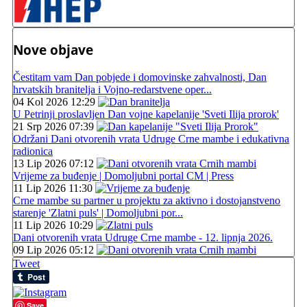
Nove objave
Čestitam vam Dan pobjede i domovinske zahvalnosti, Dan
hrvatskih branitelja i Vojno-redarstvene oper...
04 Kol 2026 12:29
U Petrinji proslavljen Dan vojne kapelanije 'Sveti Ilija prorok'
21 Srp 2026 07:39
Održani Dani otvorenih vrata Udruge Crne mambe i edukativna
radionica
13 Lip 2026 07:12
Vrijeme za buđenje | Domoljubni portal CM | Press
11 Lip 2026 11:30
Crne mambe su partner u projektu za aktivno i dostojanstveno
starenje 'Zlatni puls' | Domoljubni por...
11 Lip 2026 10:29
Dani otvorenih vrata Udruge Crne mambe - 12. lipnja 2026.
09 Lip 2026 05:12
Tweet
Save