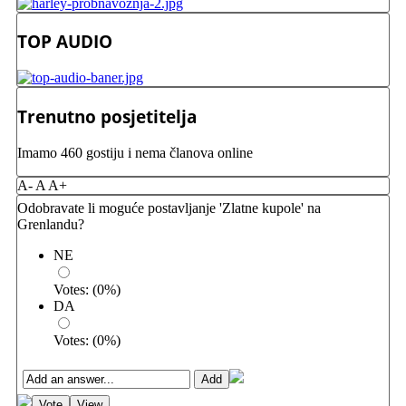
TOP AUDIO
Trenutno posjetitelja
Imamo 460 gostiju i nema članova online
A-
A
A+
Odobravate li moguće postavljanje 'Zlatne kupole' na
Grenlandu?
NE
Votes:
(
0
%)
DA
Votes:
(
0
%)