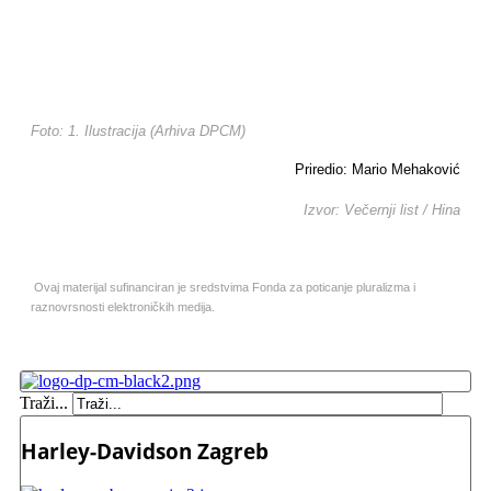
Foto: 1. Ilustracija (Arhiva DPCM)
Priredio: Mario Mehaković
Izvor: Večernji list / Hina
Ovaj materijal sufinanciran je sredstvima Fonda za poticanje pluralizma i
raznovrsnosti elektroničkih medija.
Traži...
Harley-Davidson Zagreb