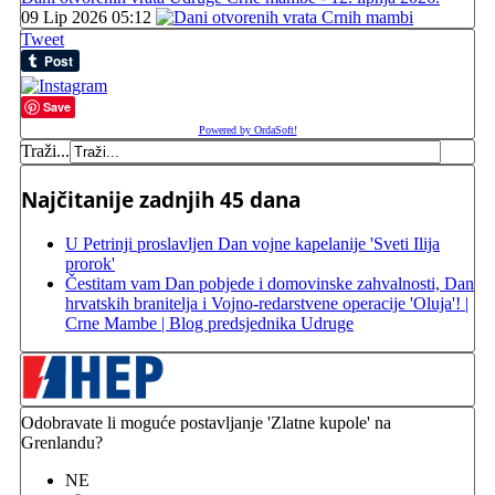
09 Lip 2026 05:12
Tweet
Save
Powered by OrdaSoft!
Traži...
Najčitanije zadnjih 45 dana
U Petrinji proslavljen Dan vojne kapelanije 'Sveti Ilija
prorok'
Čestitam vam Dan pobjede i domovinske zahvalnosti, Dan
hrvatskih branitelja i Vojno-redarstvene operacije 'Oluja'! |
Crne Mambe | Blog predsjednika Udruge
Odobravate li moguće postavljanje 'Zlatne kupole' na
Grenlandu?
NE