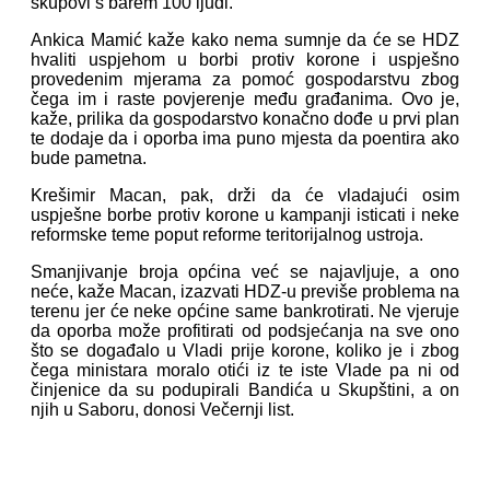
skupovi s barem 100 ljudi.
Ankica Mamić kaže kako nema sumnje da će se HDZ
hvaliti uspjehom u borbi protiv korone i uspješno
provedenim mjerama za pomoć gospodarstvu zbog
čega im i raste povjerenje među građanima. Ovo je,
kaže, prilika da gospodarstvo konačno dođe u prvi plan
te dodaje da i oporba ima puno mjesta da poentira ako
bude pametna.
Krešimir Macan, pak, drži da će vladajući osim
uspješne borbe protiv korone u kampanji isticati i neke
reformske teme poput reforme teritorijalnog ustroja.
Smanjivanje broja općina već se najavljuje, a ono
neće, kaže Macan, izazvati HDZ-u previše problema na
terenu jer će neke općine same bankrotirati. Ne vjeruje
da oporba može profitirati od podsjećanja na sve ono
što se događalo u Vladi prije korone, koliko je i zbog
čega ministara moralo otići iz te iste Vlade pa ni od
činjenice da su podupirali Bandića u Skupštini, a on
njih u Saboru, donosi Večernji list.