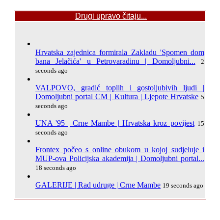
Drugi upravo čitaju...
Hrvatska zajednica formirala Zakladu 'Spomen dom
bana Jelačića' u Petrovaradinu | Domoljubni...
2
seconds ago
VALPOVO, gradić toplih i gostoljubivih ljudi |
Domoljubni portal CM | Kultura | Ljepote Hrvatske
5
seconds ago
UNA '95 | Crne Mambe | Hrvatska kroz povijest
15
seconds ago
Frontex počeo s online obukom u kojoj sudjeluje i
MUP-ova Policijska akademija | Domoljubni portal...
18 seconds ago
GALERIJE | Rad udruge | Crne Mambe
19 seconds ago