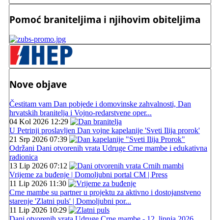
Pomoć braniteljima i njihovim obiteljima
Nove objave
Čestitam vam Dan pobjede i domovinske zahvalnosti, Dan
hrvatskih branitelja i Vojno-redarstvene oper...
04 Kol 2026 12:29
U Petrinji proslavljen Dan vojne kapelanije 'Sveti Ilija prorok'
21 Srp 2026 07:39
Održani Dani otvorenih vrata Udruge Crne mambe i edukativna
radionica
13 Lip 2026 07:12
Vrijeme za buđenje | Domoljubni portal CM | Press
11 Lip 2026 11:30
Crne mambe su partner u projektu za aktivno i dostojanstveno
starenje 'Zlatni puls' | Domoljubni por...
11 Lip 2026 10:29
Dani otvorenih vrata Udruge Crne mambe - 12. lipnja 2026.