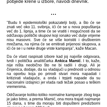
pobjede krene u izbore, navodi dnevnik.
...
"Budu li epidemiološki pokazatelji bolji, a što će se
znati već oko 11. svibnja, ići će se u nova popuštanja
već do 1. lipnja, a time će se vratiti i mogućnosti da se
održavaju politički skupovi koji ionako već dulje vrijeme
nisu masovni. Sve će se više koristiti i društvenim
mrežama, na njima će se emitirati prijenosi skupova, a
ići će se i u neke druge vrste kampanja", kaže Macan.
Da će vlast raspisati izbore kad joj najviše odgovara,
tvrdi i politička analitičarka
Ankica Mamić
. I to, kaže,
nije ništa neobično što ne bi radili i drugi. Ali je
činjenica, dodaje, da su vladajući u prednosti u odnosu
na oporbu koja po prirodi stvari mora napadati i
kritizirati vladajuće, a onda i trpjeti napade da su
nacionalni izdajnici jer vlada radi težak posao u teškim
vremenima.
Održavanje koliko-toliko normalne kampanje zbog toga
je jako bitno, a prema Mamić, ona mora trajati najmanje
15 dana, s time da moraju biti dopušteni predizborni