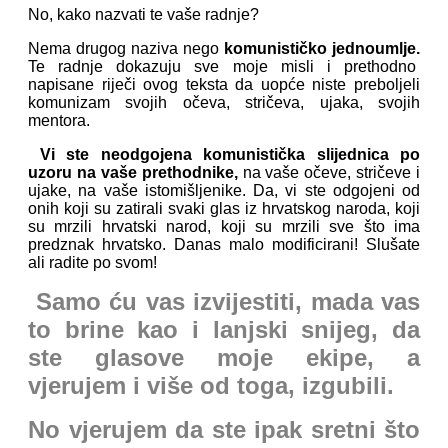
No, kako nazvati te vaše radnje?
Nema drugog naziva nego
komunističko jednoumlje.
Te radnje dokazuju sve moje misli i prethodno
napisane riječi ovog teksta da uopće niste preboljeli
komunizam svojih očeva, stričeva, ujaka, svojih
mentora.
Vi ste neodgojena komunistička slijednica po
uzoru na vaše prethodnike,
na vaše očeve, stričeve i
ujake, na vaše istomišljenike. Da, vi ste odgojeni od
onih koji su zatirali svaki glas iz hrvatskog naroda, koji
su mrzili hrvatski narod, koji su mrzili sve što ima
predznak hrvatsko. Danas malo modificirani! Slušate
ali radite po svom!
Samo ću vas izvijestiti, mada vas
to brine kao i lanjski snijeg, da
ste glasove moje ekipe, a
vjerujem i više od toga, izgubili.
No vjerujem da ste ipak sretni što