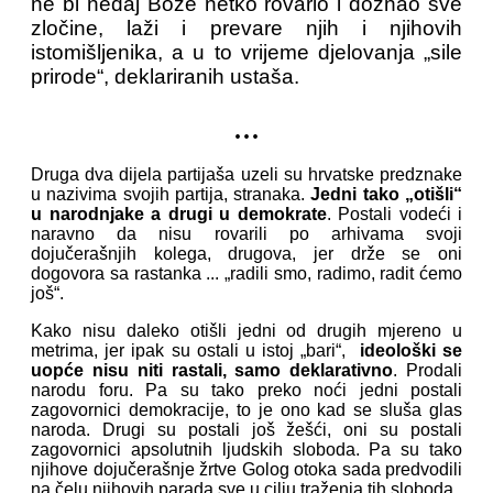
ne bi nedaj Bože netko rovario i doznao sve
zločine, laži i prevare njih i njihovih
istomišljenika, a u to vrijeme djelovanja „sile
prirode“, deklariranih ustaša.
...
Druga dva dijela partijaša uzeli su hrvatske predznake
u nazivima svojih partija, stranaka.
Jedni tako „otišli“
u narodnjake a drugi u demokrate
. Postali vodeći i
naravno da nisu rovarili po arhivama svoji
dojučerašnjih kolega, drugova, jer drže se oni
dogovora sa rastanka ... „radili smo, radimo, radit ćemo
još“.
Kako nisu daleko otišli jedni od drugih mjereno u
metrima, jer ipak su ostali u istoj „bari“,
ideološki se
uopće nisu niti rastali, samo deklarativno
. Prodali
narodu foru. Pa su tako preko noći jedni postali
zagovornici demokracije, to je ono kad se sluša glas
naroda. Drugi su postali još žešći, oni su postali
zagovornici apsolutnih ljudskih sloboda. Pa su tako
njihove dojučerašnje žrtve Golog otoka sada predvodili
na čelu njihovih parada sve u cilju traženja tih sloboda.