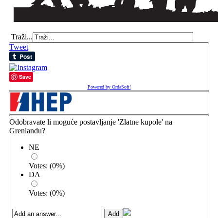
Traži...
Tweet
Save
Powered by OrdaSoft!
Odobravate li moguće postavljanje 'Zlatne kupole' na
Grenlandu?
NE
Votes:
(
0
%)
DA
Votes:
(
0
%)