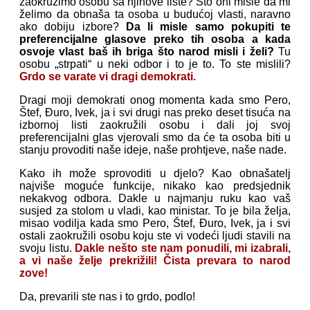
zaokružimo osobu sa njihove liste? Što oni misle da mi
želimo da obnaša ta osoba u budućoj vlasti, naravno
ako dobiju izbore?
Da li misle samo pokupiti te
preferencijalne glasove preko tih osoba a kada
osvoje vlast baš ih briga što narod misli i želi?
Tu
osobu „strpati“ u neki odbor i to je to. To ste mislili?
Grdo se varate vi dragi demokrati.
Dragi moji demokrati onog momenta kada smo Pero,
Štef, Đuro, Ivek, ja i svi drugi nas preko deset tisuća na
izbornoj listi zaokružili osobu i dali joj svoj
preferencijalni glas vjerovali smo da će ta osoba biti u
stanju provoditi naše ideje, naše prohtjeve, naše nade.
Kako ih može sprovoditi u djelo? Kao obnašatelj
najviše moguće funkcije, nikako kao predsjednik
nekakvog odbora. Dakle u najmanju ruku kao vaš
susjed za stolom u vladi, kao ministar. To je bila želja,
misao vodilja kada smo Pero, Štef, Đuro, Ivek, ja i svi
ostali zaokružili osobu koju ste vi vodeći ljudi stavili na
svoju listu.
Dakle nešto ste nam ponudili, mi izabrali,
a vi naše želje prekrižili! Čista prevara to narod
zove!
Da, prevarili ste nas i to grdo, podlo!