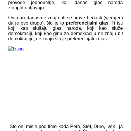
provode jednoumlje, koji danas glas naroda
zloupotrebljavaju.
Oni dan danas ne znaju, ili se prave bedasti (vjerujem
da je ovo drugo), što je to
preferencijalni glas
. Ti isti
koji kao slušaju glas naroda, koji kao služe
demokraciji, koji kao ginu za demokraciju ne znaju bit
demokracije, ne znaju što je preferencijalni glas.
Što oni misle pod time kada Pero, Štef, Đuro, Ivek i ja