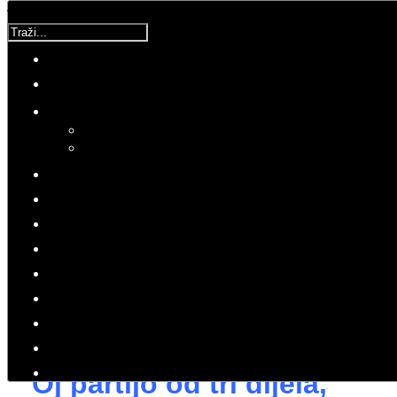
Traži...
Korisnička ocjena:
5
/
5
Molimo ocijenite
Dida
Četvrtak, 27 Listopad 2016 14:50
Hitovi: 5104
PRESS
KOMENTAR
Nešto ste nam ponudili, mi
izabrali, a vi naše želje prekrižili !
'Oj partijo od tri dijela,