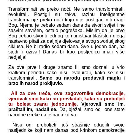
Transformirali se preko noći. Ne samo transformirali,
evoluirali. Postigli su takvu razinu inteligentne
transformacije preko noći koju nije postigao niti dragi
Bog. Njemu je trebalo sedam dana da stvori svijet i ne
sasvim savršen, ostalo pogrešaka. Mislim da je prvo
Bog trebao stvoriti jednog komunistu/antifašistu i njega
nastavno pitati za daljnja djelovanja svog stvoriteljskog
ciklusa. Ne bi radio sedam dana. Sve u jedan dan, pa
sjedi i uživaj! Danas bi kao posljedicu imali više
nedjelja!
Za ove prve i druge znamo ili smo doznali u vrlo
kratkom periodu kako nisu evoluirali, kako se nisu
transformirali.
Samo su narodu prodavali maglu i
brzo ih narod prokljuvio.
Ali za ove treće, ove zagovornike demokracije,
vjerovali smo kako su prevladali, kako su preboljeli
tu bolest zvanu jednoumlje.
Vjerovali smo im,
praštali im, nadali se.
Da, bježali smo od one stare
narodne izreke da je nada kurva.
Nisu oni preboljeli, još strašnije odgojili svoje
nasljednike koji nam danas pod krinkom demokracije