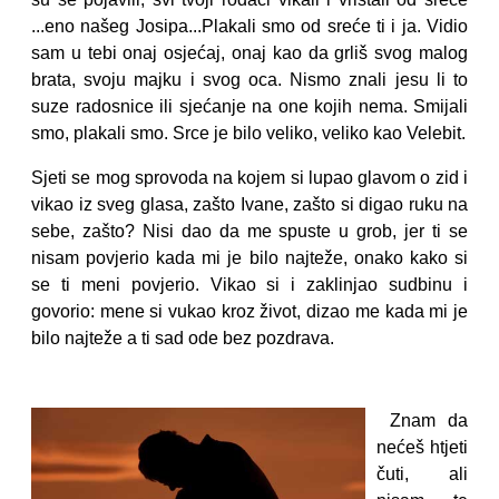
...eno našeg Josipa...Plakali smo od sreće ti i ja. Vidio
sam u tebi onaj osjećaj, onaj kao da grliš svog malog
brata, svoju majku i svog oca. Nismo znali jesu li to
suze radosnice ili sjećanje na one kojih nema. Smijali
smo, plakali smo. Srce je bilo veliko, veliko kao Velebit.
Sjeti se mog sprovoda na kojem si lupao glavom o zid i
vikao iz sveg glasa, zašto Ivane, zašto si digao ruku na
sebe, zašto? Nisi dao da me spuste u grob, jer ti se
nisam povjerio kada mi je bilo najteže, onako kako si
se ti meni povjerio. Vikao si i zaklinjao sudbinu i
govorio: mene si vukao kroz život, dizao me kada mi je
bilo najteže a ti sad ode bez pozdrava.
Znam da
nećeš htjeti
čuti, ali