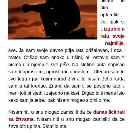
nisam te
htio
opteretiti.
Jer ipak si
ti
izgubio u
ratu svoje
najmilije
,
sve. Ja sam svoje davno prije rata odžalovao, i oca i
mater. Otišao sam onako u tišini, ali ostavio sam ti
pismo i u njemu ti sve piše. Na stotine puta napisao
sam ti oprosti mi, oprosti mi, oprosti mi. Gledao sam tu
svu tugu i jad kojim narod živi a to nisam želio kada
sam u rat krenuo. Znam, da sam ti se povjerio kao ti
meni još bi sjedili zajedno na kavi. Digao bi ti mene isto
kako sam ja tebe. Ipak nisam mogao slomilo me.
Nisam niti u snu mogao zamisliti da će
danas licitirati
sa žrtvama
. Nisam niti u snu mogao zamisliti da će
žrtva biti upitna. Slomilo me.