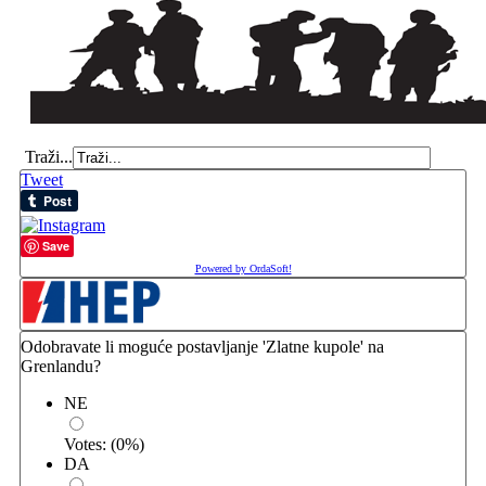
Traži...
Tweet
Save
Powered by OrdaSoft!
Odobravate li moguće postavljanje 'Zlatne kupole' na
Grenlandu?
NE
Votes:
(
0
%)
DA