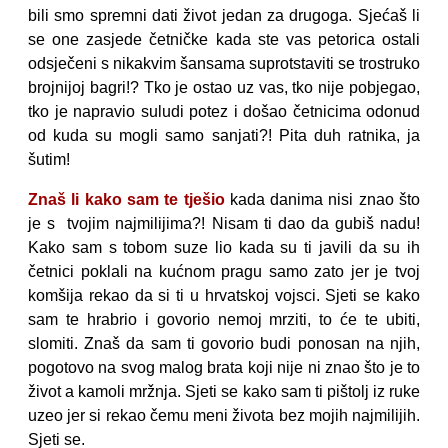
bili smo spremni dati život jedan za drugoga. Sjećaš li
se one zasjede četničke kada ste vas petorica ostali
odsječeni s nikakvim šansama suprotstaviti se trostruko
brojnijoj bagri!? Tko je ostao uz vas, tko nije pobjegao,
tko je napravio suludi potez i došao četnicima odonud
od kuda su mogli samo sanjati?! Pita duh ratnika, ja
šutim!
Znaš li kako sam te tješio
kada danima nisi znao što
je s tvojim najmilijima?! Nisam ti dao da gubiš nadu!
Kako sam s tobom suze lio kada su ti javili da su ih
četnici poklali na kućnom pragu samo zato jer je tvoj
komšija rekao da si ti u hrvatskoj vojsci. Sjeti se kako
sam te hrabrio i govorio nemoj mrziti, to će te ubiti,
slomiti. Znaš da sam ti govorio budi ponosan na njih,
pogotovo na svog malog brata koji nije ni znao što je to
život a kamoli mržnja. Sjeti se kako sam ti pištolj iz ruke
uzeo jer si rekao čemu meni života bez mojih najmilijih.
Sjeti se.