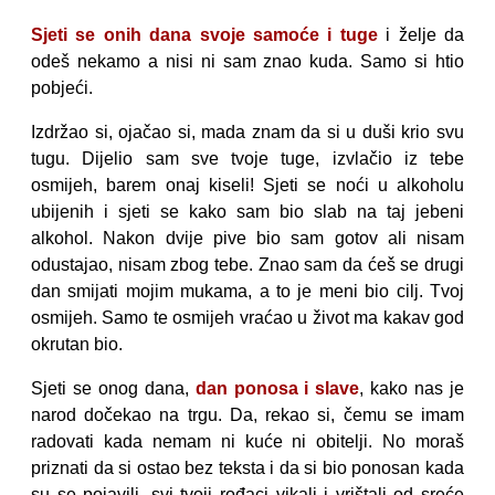
Sjeti se onih dana svoje samoće i tuge
i želje da
odeš nekamo a nisi ni sam znao kuda. Samo si htio
pobjeći.
Izdržao si, ojačao si, mada znam da si u duši krio svu
tugu. Dijelio sam sve tvoje tuge, izvlačio iz tebe
osmijeh, barem onaj kiseli! Sjeti se noći u alkoholu
ubijenih i sjeti se kako sam bio slab na taj jebeni
alkohol. Nakon dvije pive bio sam gotov ali nisam
odustajao, nisam zbog tebe. Znao sam da ćeš se drugi
dan smijati mojim mukama, a to je meni bio cilj. Tvoj
osmijeh. Samo te osmijeh vraćao u život ma kakav god
okrutan bio.
Sjeti se onog dana,
dan ponosa i slave
, kako nas je
narod dočekao na trgu. Da, rekao si, čemu se imam
radovati kada nemam ni kuće ni obitelji. No moraš
priznati da si ostao bez teksta i da si bio ponosan kada
su se pojavili, svi tvoji rođaci vikali i vrištali od sreće