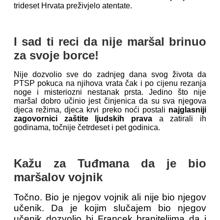
trideset Hrvata preživjelo atentate.
I sad ti reci da nije maršal brinuo
za svoje borce!
Nije dozvolio sve do zadnjeg dana svog života da
PTSP pokuca na njihova vrata čak i po cijenu rezanja
noge i misteriozni nestanak prsta. Jedino što nije
maršal dobro učinio jest činjenica da su sva njegova
djeca režima, djeca krvi preko noći postali
najglasniji
zagovornici zaštite ljudskih prava
a zatirali ih
godinama, točnije četrdeset i pet godinica.
Kažu za Tuđmana da je bio
maršalov vojnik
Točno. Bio je njegov vojnik ali nije bio njegov
učenik. Da je kojim slučajem bio njegov
učenik dozvolio bi Francek braniteljima da i