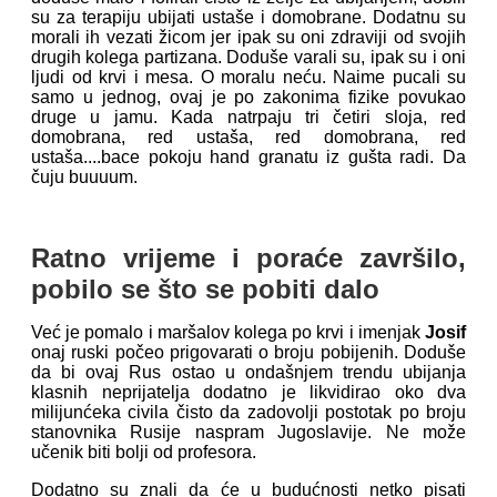
su za terapiju ubijati ustaše i domobrane. Dodatnu su
morali ih vezati žicom jer ipak su oni zdraviji od svojih
drugih kolega partizana. Doduše varali su, ipak su i oni
ljudi od krvi i mesa. O moralu neću. Naime pucali su
samo u jednog, ovaj je po zakonima fizike povukao
druge u jamu. Kada natrpaju tri četiri sloja, red
domobrana, red ustaša, red domobrana, red
ustaša....bace pokoju hand granatu iz gušta radi. Da
čuju buuuum.
Ratno vrijeme i poraće završilo,
pobilo se što se pobiti dalo
Već je pomalo i maršalov kolega po krvi i imenjak
Josif
onaj ruski počeo prigovarati o broju pobijenih. Doduše
da bi ovaj Rus ostao u ondašnjem trendu ubijanja
klasnih neprijatelja dodatno je likvidirao oko dva
milijunćeka civila čisto da zadovolji postotak po broju
stanovnika Rusije naspram Jugoslavije. Ne može
učenik biti bolji od profesora.
Dodatno su znali da će u budućnosti netko pisati