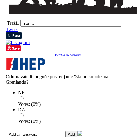
Traži...
Tweet
Save
Powered by OrdaSoft!
Odobravate li moguće postavljanje 'Zlatne kupole' na
Grenlandu?
NE
Votes:
(
0
%)
DA
Votes:
(
0
%)