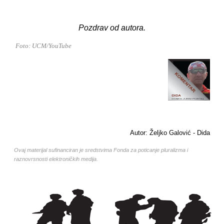
Pozdrav od autora.
Foto: UCM/YouTube
Autor: Željko Galović - Dida
Ovaj materijal sufinanciran je sredstvima Fonda za poticanje pluralizma i
raznovrsnosti elektroničkih medija.