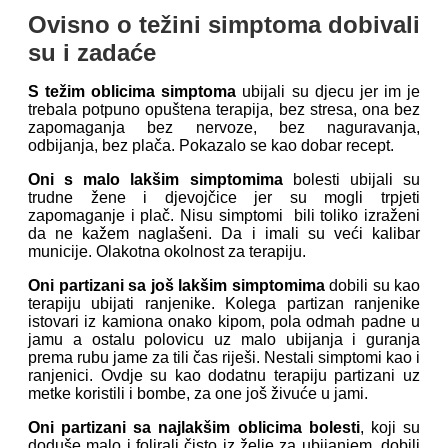
Ovisno o težini simptoma dobivali
su i zadaće
S težim oblicima simptoma
ubijali su djecu jer im je
trebala potpuno opuštena terapija, bez stresa, ona bez
zapomaganja bez nervoze, bez naguravanja,
odbijanja, bez plača. Pokazalo se kao dobar recept.
Oni s
malo lakšim simptomima
bolesti ubijali su
trudne žene i djevojčice jer su mogli trpjeti
zapomaganje i plač. Nisu simptomi bili toliko izraženi
da ne kažem naglašeni. Da i imali su veći kalibar
municije. Olakotna okolnost za terapiju.
Oni partizani sa još lakšim simptomima
dobili su kao
terapiju ubijati ranjenike. Kolega partizan ranjenike
istovari iz kamiona onako kipom, pola odmah padne u
jamu a ostalu polovicu uz malo ubijanja i guranja
prema rubu jame za tili čas riješi. Nestali simptomi kao i
ranjenici. Ovdje su kao dodatnu terapiju partizani uz
metke koristili i bombe, za one još živuće u jami.
Oni partizani sa najlakšim oblicima bolesti
, koji su
doduše malo i folirali čisto iz želje za ubijanjem, dobili