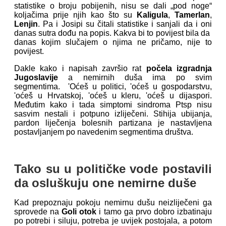
statistike o broju pobijenih, nisu se dali „pod noge“
koljačima prije njih kao što su
Kaligula
,
Tamerlan
,
Lenjin
. Pa i Josipi su čitali statistike i sanjali da i oni
danas sutra dođu na popis. Kakva bi to povijest bila da
danas kojim slučajem o njima ne pričamo, nije to
povijest.
Dakle kako i napisah završio rat
počela izgradnja
Jugoslavije
a nemirnih duša ima po svim
segmentima. 'Oćeš u politici, 'oćeš u gospodarstvu,
'oćeš u Hrvatskoj, 'oćeš u kleru, 'oćeš u dijaspori.
Međutim kako i tada simptomi sindroma Ptsp nisu
sasvim nestali i potpuno izliječeni. Stihija ubijanja,
pardon liječenja bolesnih partizana je nastavljena
postavljanjem po navedenim segmentima društva.
Tako su u političke vode postavili
da osluškuju one nemirne duše
Kad prepoznaju pokoju nemirnu dušu neizliječeni ga
sprovede na
Goli otok
i tamo ga prvo dobro izbatinaju
po potrebi i siluju, potreba je uvijek postojala, a potom