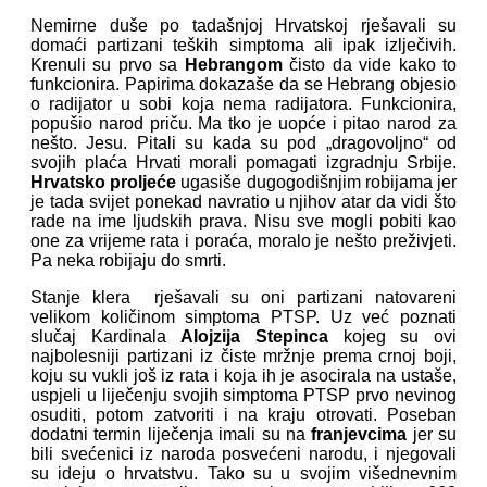
Nemirne duše po tadašnjoj Hrvatskoj rješavali su
domaći partizani teških simptoma ali ipak izlječivih.
Krenuli su prvo sa
Hebrangom
čisto da vide kako to
funkcionira. Papirima dokazaše da se Hebrang objesio
o radijator u sobi koja nema radijatora. Funkcionira,
popušio narod priču. Ma tko je uopće i pitao narod za
nešto. Jesu. Pitali su kada su pod „dragovoljno“ od
svojih plaća Hrvati morali pomagati izgradnju Srbije.
Hrvatsko proljeće
ugasiše dugogodišnjim robijama jer
je tada svijet ponekad navratio u njihov atar da vidi što
rade na ime ljudskih prava. Nisu sve mogli pobiti kao
one za vrijeme rata i poraća, moralo je nešto preživjeti.
Pa neka robijaju do smrti.
Stanje klera rješavali su oni partizani natovareni
velikom količinom simptoma PTSP. Uz već poznati
slučaj Kardinala
Alojzija Stepinca
kojeg su ovi
najbolesniji partizani iz čiste mržnje prema crnoj boji,
koju su vukli još iz rata i koja ih je asocirala na ustaše,
uspjeli u liječenju svojih simptoma PTSP prvo nevinog
osuditi, potom zatvoriti i na kraju otrovati. Poseban
dodatni termin liječenja imali su na
franjevcima
jer su
bili svećenici iz naroda posvećeni narodu, i njegovali
su ideju o hrvatstvu. Tako su u svojim višednevnim