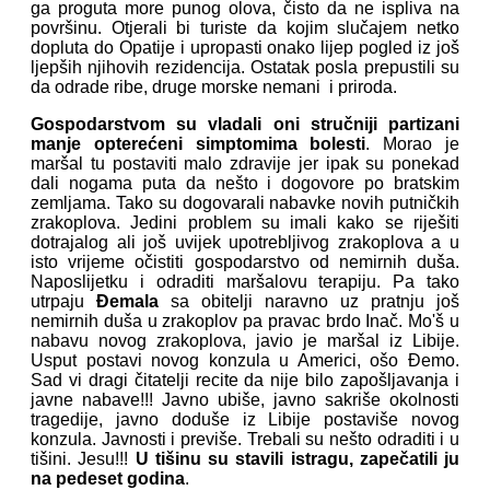
ga proguta more punog olova, čisto da ne ispliva na
površinu. Otjerali bi turiste da kojim slučajem netko
dopluta do Opatije i upropasti onako lijep pogled iz još
ljepših njihovih rezidencija. Ostatak posla prepustili su
da odrade ribe, druge morske nemani i priroda.
Gospodarstvom su vladali oni stručniji partizani
manje opterećeni simptomima bolesti
. Morao je
maršal tu postaviti malo zdravije jer ipak su ponekad
dali nogama puta da nešto i dogovore po bratskim
zemljama. Tako su dogovarali nabavke novih putničkih
zrakoplova. Jedini problem su imali kako se riješiti
dotrajalog ali još uvijek upotrebljivog zrakoplova a u
isto vrijeme očistiti gospodarstvo od nemirnih duša.
Naposlijetku i odraditi maršalovu terapiju. Pa tako
utrpaju
Đemala
sa obitelji naravno uz pratnju još
nemirnih duša u zrakoplov pa pravac brdo Inač. Mo'š u
nabavu novog zrakoplova, javio je maršal iz Libije.
Usput postavi novog konzula u Americi, ošo Đemo.
Sad vi dragi čitatelji recite da nije bilo zapošljavanja i
javne nabave!!! Javno ubiše, javno sakriše okolnosti
tragedije, javno doduše iz Libije postaviše novog
konzula. Javnosti i previše. Trebali su nešto odraditi i u
tišini. Jesu!!!
U tišinu su stavili istragu, zapečatili ju
na pedeset godina
.