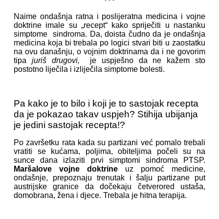
Naime ondašnja ratna i poslijeratna medicina i vojne
doktrine imale su „recept“ kako spriječiti u nastanku
simptome sindroma. Da, doista čudno da je ondašnja
medicina koja bi trebala po logici stvari biti u zaostatku
na ovu današnju, o vojnim doktrinama da i ne govorim
tipa
juriš drugovi,
je uspješno da ne kažem sto
postotno liječila i izliječila simptome bolesti.
Pa kako je to bilo i koji je to sastojak recepta
da je pokazao takav uspjeh? Stihija ubijanja
je jedini sastojak recepta!?
Po završetku rata kada su partizani već pomalo trebali
vratiti se kućama, poljima, obiteljima počeli su na
sunce dana izlaziti prvi simptomi sindroma PTSP.
Maršalove vojne doktrine
uz pomoć medicine,
ondašnje, prepoznaju trenutak i šalju partizane put
austrijske granice da dočekaju četverored ustaša,
domobrana, žena i djece. Trebala je hitna terapija.