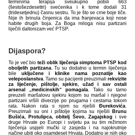
terminima terapija sveukupno pobili 663
(šestošezdesettri) svećenika i k tome dodali 31
(tridesetjednu) časnu sestru. To je što se crne boje tiče.
Nije ih brinula činjenica da ima franjevaca koji nose
habite drugih boja. Za Boga miloga nisu partizani
liječili daltonizam već PTSP.
Dijaspora?
To je već bio
teži oblik liječenja simptoma PTSP kod
oboljelih partizana
. Tu su dodatno u termin liječenja
bile
uključene i klinike nama poznatije kao
veleposlanstva
. Tamo su pacijenti preuzimali
rekvizite
za liječenje, pištolje, sjekire, užad i sav ostali
arsenal „medicinskih“ pomagala
. Tako su tamo
preuzeli maršalovu sjekiru kojom su maršal i njegovi
partizani vršili diverzije po prugama i cestama tokom
rata. Nakon rata s njom su riješili
Đurekovića
.
Preuzimali su oni i pištolje kojima su riješili
Brunu
Bušića, Protulipca, obitelj Ševo, Zagajskog
i sve
druge Hrvate po Europi i svijetu pa su tim režimom
liječenja uspjeli mučki iz zasjeda i na najokrutnije
načine ubiti oko osamdeset Hrvata. Dodatno je njih oko