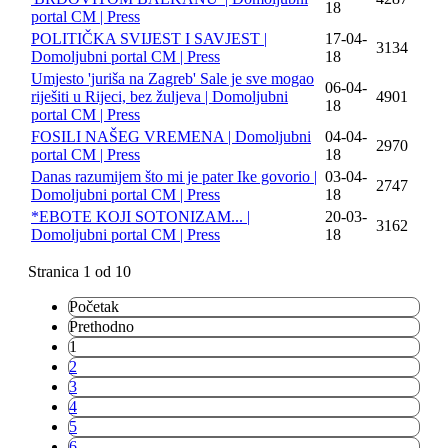
18
portal CM | Press
POLITIČKA SVIJEST I SAVJEST |
17-04-
3134
Domoljubni portal CM | Press
18
Umjesto 'juriša na Zagreb' Sale je sve mogao
06-04-
riješiti u Rijeci, bez žuljeva | Domoljubni
4901
18
portal CM | Press
FOSILI NAŠEG VREMENA | Domoljubni
04-04-
2970
portal CM | Press
18
Danas razumijem što mi je pater Ike govorio |
03-04-
2747
Domoljubni portal CM | Press
18
*EBOTE KOJI SOTONIZAM... |
20-03-
3162
Domoljubni portal CM | Press
18
Stranica 1 od 10
Početak
Prethodno
1
2
3
4
5
6