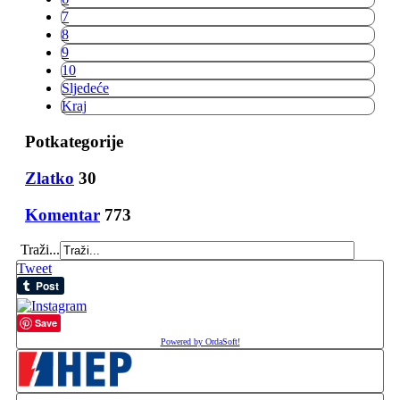
7
8
9
10
Sljedeće
Kraj
Potkategorije
Zlatko
30
Komentar
773
Traži...
Tweet
Save
Powered by OrdaSoft!