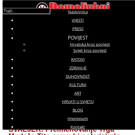
Traži...
Naslovnica
VIJESTI
Novosti Iz Domovine
PRESS
POVIJEST
Hrvatska kroz povijest
Detalji
Svijet kroz povijest
Kategorija:
Vijesti iz domovine
Objavljeno: 27 Studeni 2016
RATOVI
Hitovi: 3768
ZDRAVLJE
DUHOVNOST
KULTURA
Molimo ocijenite
ART
HRVATI U SVIJETU
Gostujući u emisiji Nu2 Sandra Švaljek odgovorila
BLOG
na pitanje o preimenovanju jednog od najljepših
Impressum
trgova u Hrvatskoj
Kontakt
ŠVALJEK: Preimenovanje Trga