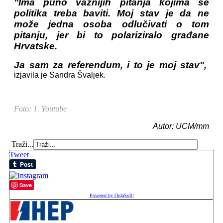
"Ima puno važnijih pitanja kojima se
politika treba baviti.
Moj stav je da ne
može jedna osoba odlučivati o tom
pitanju, jer bi to polariziralo građane
Hrvatske.
Ja sam za referendum, i to je moj stav",
izjavila je Sandra Švaljek.
Foto: 1. Youtube
Autor: UCM/mm
Traži...
Tweet
Save
Powered by OrdaSoft!