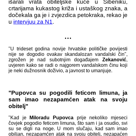
išarali vrata obiteljske kuće u Šibeniku,
crtarijama kukastog križa i ustaškog znaka, a
dočekala ga je i zvjezdica petokraka, rekao je
u
intervjuu za N1
.
...
"U trideset godina novije hrvatske političke povijesti
nije se dogodio ovakav skandalozan vandalski čin",
zgrožen je nad subotnjim događajem
Zekanović
,
uvjeren kako se radi o najgorem vandalskom činu koji
je neki dužnosnik doživio, a javnost to umanjuje.
"Pupovca su pogodili feticom limuna, ja
sam imao nezapamćen atak na svoju
obitelj"
"Kad je
Miloradu Pupovca
prije nekoliko mjeseci
čovjek pogodio feticom limuna, što sam i ja osudio, svi
su se digli na noge. U mom slučaju, kad sam imao
obiljan, nezapamćen atak na svoju obitelj, nezapaćen